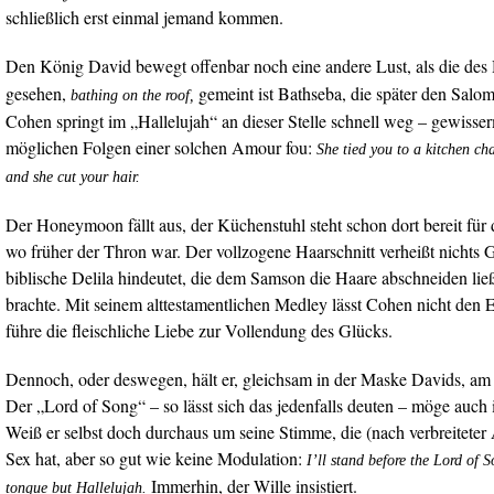
schließlich erst einmal jemand kommen.
Den König David bewegt offenbar noch eine andere Lust, als die des
gesehen,
gemeint ist Bathseba, die später den Sal
bathing on the roof,
Cohen springt im „Hallelujah“ an dieser Stelle schnell weg – gewisse
möglichen Folgen einer solchen Amour fou:
She tied you to a kitchen ch
and she cut your hair.
Der Honeymoon fällt aus, der Küchenstuhl steht schon dort bereit für
wo früher der Thron war. Der vollzogene Haarschnitt verheißt nichts G
biblische Delila hindeutet, die dem Samson die Haare abschneiden lie
brachte. Mit seinem alttestamentlichen Medley lässt Cohen nicht den E
führe die fleischliche Liebe zur Vollendung des Glücks.
Dennoch, oder deswegen, hält er, gleichsam in der Maske Davids, am 
Der „Lord of Song“ – so lässt sich das jedenfalls deuten – möge auch
Weiß er selbst doch durchaus um seine Stimme, die (nach verbreitete
Sex hat, aber so gut wie keine Modulation:
I’ll stand before the Lord of
Immerhin, der Wille insistiert.
tongue but Hallelujah.