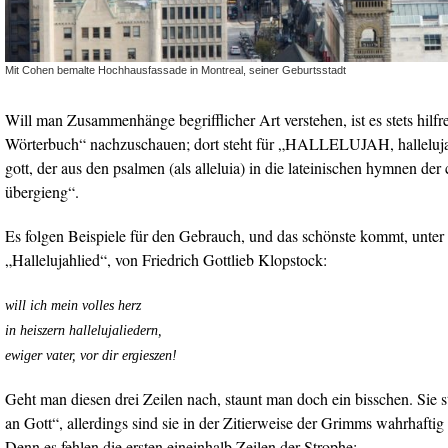
Mit Cohen bemalte Hochhausfassade in Montreal, seiner Geburtsstadt
Will man Zusammenhänge begrifflicher Art verstehen, ist es stets hil
Wörterbuch“ nachzuschauen; dort steht für „HALLELUJAH, halleluja, d
gott, der aus den psalmen (als alleluia) in die lateinischen hymnen der
übergieng“.
Es folgen Beispiele für den Gebrauch, und das schönste kommt, unter
„Hallelujahlied“, von Friedrich Gottlieb Klopstock:
will ich mein volles herz
in heiszern hallelujaliedern,
ewiger vater, vor dir ergieszen!
Geht man diesen drei Zeilen nach, staunt man doch ein bisschen. Sie 
an Gott“, allerdings sind sie in der Zitierweise der Grimms wahrhaftig
Denn es fehlen die ersten eineinhalb Zeilen der Strophe: