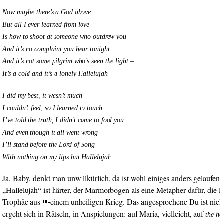
Now maybe there’s a God above
But all I ever learned from love
Is how to shoot at someone who outdrew you
And it’s no complaint you hear tonight
And it’s not some pilgrim who’s seen the light –
It’s a cold and it’s a lonely Hallelujah
I did my best, it wasn’t much
I couldn’t feel, so I learned to touch
I’ve told the truth, I didn’t come to fool you
And even though it all went wrong
I’ll stand before the Lord of Song
With nothing on my lips but Hallelujah
Ja, Baby, denkt man unwillkürlich, da ist wohl einiges anders gelaufen
„Hallelujah“ ist härter, der Marmorbogen als eine Metapher dafür, die
Trophäe aus einem unheiligen Krieg. Das angesprochene Du ist nich
ergeht sich in Rätseln, in Anspielungen: auf Maria, vielleicht, auf
the h