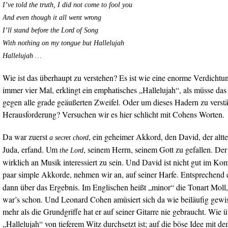
I’ve told the truth, I did not come to fool you
And even though it all went wrong
I’ll stand before the Lord of Song
With nothing on my tongue but Hallelujah
Hallelujah …
Wie ist das überhaupt zu verstehen? Es ist wie eine enorme Verdicht
immer vier Mal, erklingt ein emphatisches „Hallelujah“, als müsse das
gegen alle grade geäußerten Zweifel. Oder um dieses Hadern zu verstä
Herausforderung? Versuchen wir es hier schlicht mit Cohens Worten.
Da war zuerst
, ein geheimer Akkord, den David, der altt
a secret chord
Juda, erfand. Um
, seinem Herrn, seinem Gott zu gefallen. Der 
the Lord
wirklich an Musik interessiert zu sein. Und David ist nicht gut im Kom
paar simple Akkorde, nehmen wir an, auf seiner Harfe. Entsprechend 
dann über das Ergebnis. Im Englischen heißt „minor“ die Tonart Moll,
war’s schon. Und Leonard Cohen amüsiert sich da wie beiläufig gewiss
mehr als die Grundgriffe hat er auf seiner Gitarre nie gebraucht. Wie 
„Hallelujah“ von tieferem Witz durchsetzt ist; auf die böse Idee mit 