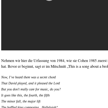
Nehmen wir hier die Urfassung von 1984, wie sie Cohen 1985 zuerst 
hat. Bevor er beginnt, sagt er im Mitschnitt „This is a song about a br
Now, I’ve heard there was a secret chord
That David played, and it pleased the Lord
But you don’t really care for music, do you?
It goes like this, the fourth, the fifth
The minor fall, the major lift
The baffled king composing „Hallelujah“