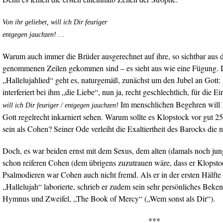
Von ihr geliebet, will ich Dir feuriger
entgegen jauchzen! …
Warum auch immer die Brüder ausgerechnet auf ihre, so sichtbar a
genommenen Zeilen gekommen sind – es sieht aus wie eine Fügung. 
„Hallelujahlied“ geht es, naturgemäß, zunächst um den Jubel an Gott:
interferiert bei ihm „die Liebe“, nun ja, recht geschlechtlich, für die E
Im menschlichen Begehren will 
will ich Dir feuriger / entgegen jauchzen!
Gott regelrecht inkarniert sehen. Warum sollte es Klopstock vor gut 
sein als Cohen? Seiner Ode verleiht die Exaltiertheit des Barocks die n
Doch, es war beiden ernst mit dem Sexus, dem alten (damals noch ju
schon reiferen Cohen (dem übrigens zuzutrauen wäre, dass er Klopsto
Psalmodieren war Cohen auch nicht fremd. Als er in der ersten Hälfte 
„Hallelujah“ laborierte, schrieb er zudem sein sehr persönliches Bek
Hymnus und Zweifel, „The Book of Mercy“ („Wem sonst als Dir“).
***