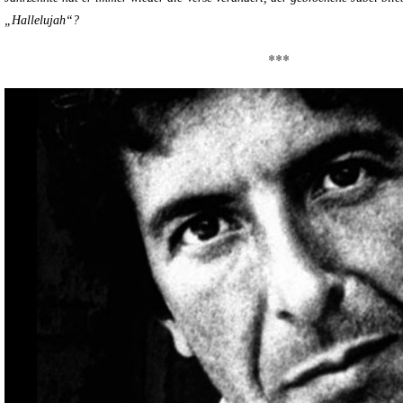
„Hallelujah“?
***