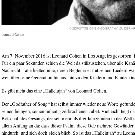
© ZDF/STATE CINEMATOGRAPHY, ZU DER AR
Leonard Cohen
Am 7. November 2016 ist Leonard Cohen in Los Angeles gestorben, i
Für ein paar Sekunden schien die Welt da stillzustehen, über alle Kanäl
Nachricht – alle hielten inne, deren Begleiter er mit seinen Liedern wa
weit über seine Generation hinaus, hin zu den Kindern und Kindeskin
Es gibt nicht das eine „Hallelujah“ von Leonard Cohen.
Der „Godfather of Song“ hat selbst immer wieder neue Worte gefunden
seinen heiligen, seinen unheilig zerbrochenen Jubel. Vielleicht liegt d
Botschaft des Gesangs, der seit mehr als drei Jahrzehnten in der Welt is
allem Anfang an da: dass dieser Psalm, diese Ode mehrere Gewänder tr
hindurch, und sich doch gleich blieb. So ist das „Hallelujah“ zu Leo