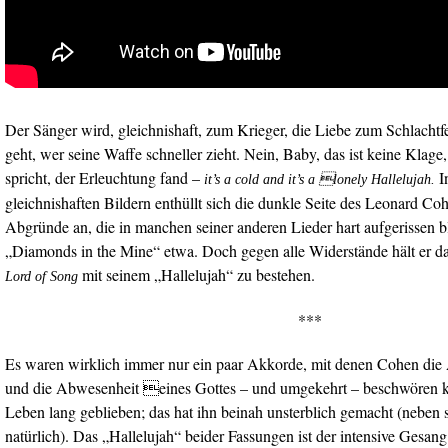
Der Sänger wird, gleichnishaft, zum Krieger, die Liebe zum Schlachtf
geht, wer seine Waffe schneller zieht. Nein, Baby, das ist keine Klage,
spricht, der Erleuchtung fand –
I
it’s a cold and it’s a lonely Hallelujah.
gleichnishaften Bildern enthüllt sich die dunkle Seite des Leonard Co
Abgründe an, die in manchen seiner anderen Lieder hart aufgerissen b
„Diamonds in the Mine“ etwa. Doch gegen alle Widerstände hält er d
mit seinem „Hallelujah“ zu bestehen.
Lord of Song
***
Es waren wirklich immer nur ein paar Akkorde, mit denen Cohen die
und die Abwesenheit eines Gottes – und umgekehrt – beschwören kon
Leben lang geblieben; das hat ihn beinah unsterblich gemacht (neben 
natürlich). Das „Hallelujah“ beider Fassungen ist der intensive Gesan