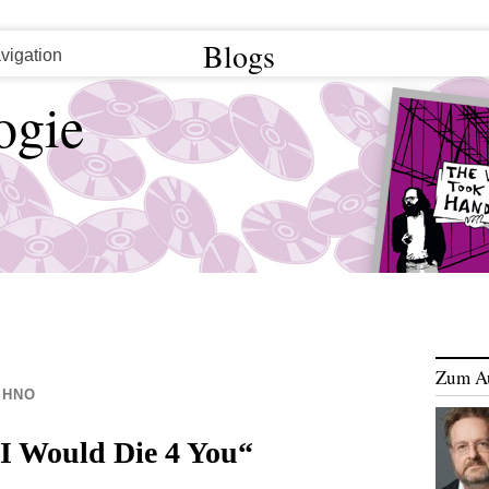
Blogs
ogie
Zum A
CHNO
„I Would Die 4 You“