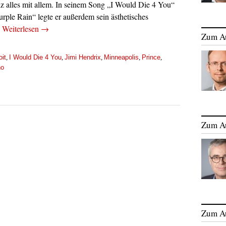
z alles mit allem. In seinem Song „I Would Die 4 You“
rple Rain“ legte er außerdem sein ästhetisches
.
Weiterlesen
→
Zum A
oit
I Would Die 4 You
Jimi Hendrix
Minneapolis
Prince
,
,
,
,
,
no
Zum A
Zum A