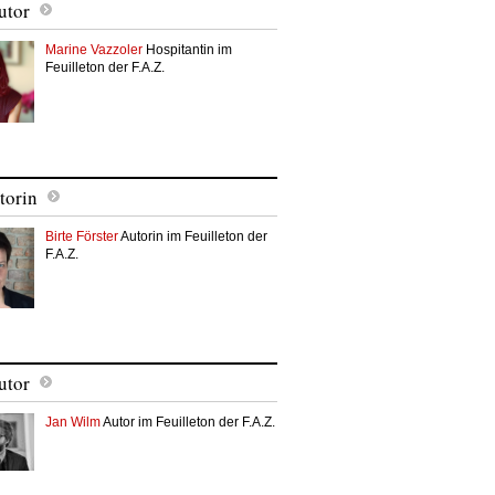
utor
Marine Vazzoler
Hospitantin im
Feuilleton der F.A.Z.
torin
Birte Förster
Autorin im Feuilleton der
F.A.Z.
utor
Jan Wilm
Autor im Feuilleton der F.A.Z.