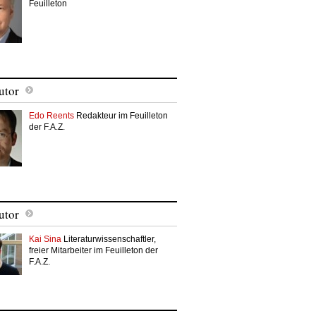
Feuilleton
utor
Edo Reents
Redakteur im Feuilleton
der F.A.Z.
utor
Kai Sina
Literaturwissenschaftler,
freier Mitarbeiter im Feuilleton der
F.A.Z.