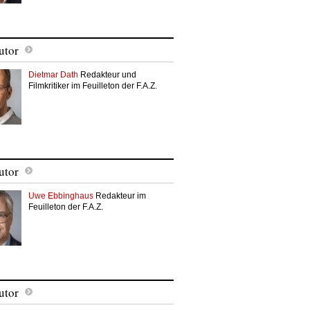
utor
Dietmar Dath
Redakteur und
Filmkritiker im Feuilleton der F.A.Z.
utor
Uwe Ebbinghaus
Redakteur im
Feuilleton der F.A.Z.
utor