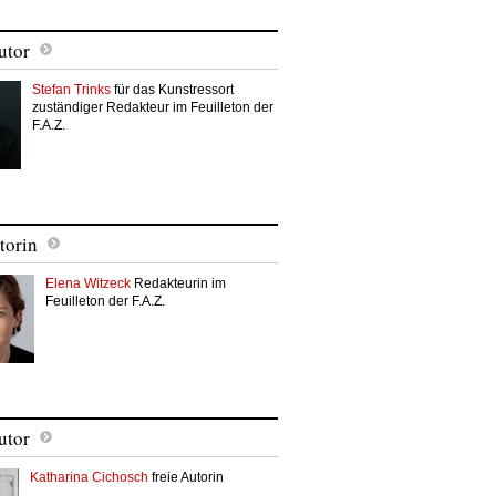
utor
Stefan Trinks
für das Kunstressort
zuständiger Redakteur im Feuilleton der
F.A.Z.
torin
Elena Witzeck
Redakteurin im
Feuilleton der F.A.Z.
utor
Katharina Cichosch
freie Autorin