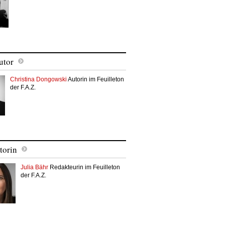
utor
Christina Dongowski
Autorin im Feuilleton
der F.A.Z.
torin
Julia Bähr
Redakteurin im Feuilleton
der F.A.Z.