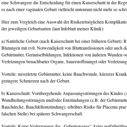
eine Schwangere die Entscheidung für einen Kaiserschnitt in der Regel 
es nach einer vaginalen Geburt vielleicht untenrum nicht mehr so schö
Hier zum Vergleich eine Auswahl der Risiken/möglichen Komplikation
der jeweiligen Geburtsarten (laut Infoblatt meiner Klinik):
a) Natürliche Geburt (nach Kaiserschnitt bei einer früheren Geburt): R
Blutungen mit evtl. Notwendigkeit von Bluttransfusionen oder auch d
Gebärmutter, Gerinnselbildungen, Infektionen von äußeren Wunden o
Verletzungen benachbarter Organe, Sauerstoffmangel oder Verletzung
Vorteile: unverletzte Gebärmutter, keine Bauchwunde, kürzerer Krank
geringere Schmerzen nach der Geburt.
b) Kaiserschnitt: Vorübergehende Anpassungsstörungen des Kindes 
Wundheilungsstörungen und/oder Entzündungen (z.B. der Gebärmutter
Bauchdecke, Bauchfellentzündung), erhöhtes Risiko für Placenta prae
falschen Stelle) bei späterer Schwangerschaft.
Vorteile: Keine Verletzungen des „Geburtsweges“, keine notfallmäßi