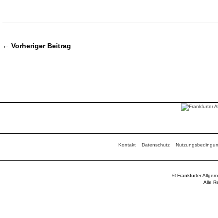
← Vorheriger Beitrag
Kontakt
Datenschutz
Nutzungsbedingu
© Frankfurter Allge
Alle R