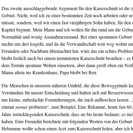
Das zweite ausschlaggebende Argument für den Kaiserschnitt ist die ze
Geburt. Nicht, weil ich zu einer bestimmten Zeit noch arbeiten oder u
müsste, sondern, weil wir einen fast vierjährigen Sohn haben, für den 
Kapitel beginnt. Mein Mann und ich wollen für ihn rund um die Gebur
Normalität und wenig Ausnahmezustand. Bei einer spontanen Geburt b
nachts um drei losgeht, und da die Verwandtschaft weit weg wohnt un
Freunden oder Nachbarn übernachtet hat, wäre das ein echtes Problem
bleibt freilich auch bei einem terminierten Kaiserschnitt bestehen – es
dem Termin spontane Wehen einsetzen, aber dann greift eben ein Notfal
Mama allein ins Krankenhaus, Papa bleibt bei Ben.
Die Menschen in unserem näheren Umfeld, die diese Beweggründe ke
Verständnis für unsere Entscheidung und halten sich mit Besserwissere
nur kleine, unbedachte Formulierungen, die mich aufhorchen lassen: „
einmal
probieren“, zum Beispiel. Eine Bekannte, heute fast 60, 
normal
Jahre zurückliegenden Kaiserschnitt, dass sie bis heute bedaure, es nic
haben. Eine Freundin berichtete mit folgenden Worten von der Geburt
Hebamme wollte schon einen Arzt zum Kaiserschnitt holen, aber ich 