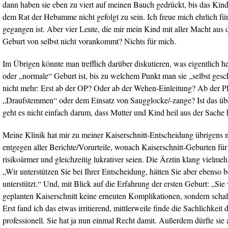
dann haben sie eben zu viert auf meinen Bauch gedrückt, bis das Kind 
dem Rat der Hebamme nicht gefolgt zu sein. Ich freue mich ehrlich für 
gegangen ist. Aber vier Leute, die mir mein Kind mit aller Macht aus 
Geburt von selbst nicht vorankommt? Nichts für mich.
Im Übrigen könnte man trefflich darüber diskutieren, was eigentlich h
oder „normale“ Geburt ist, bis zu welchem Punkt man sie „selbst gesc
nicht mehr: Erst ab der OP? Oder ab der Wehen-Einleitung? Ab der
„Draufstemmen“ oder dem Einsatz von Saugglocke/-zange? Ist das üb
geht es nicht einfach darum, dass Mutter und Kind heil aus der Sac
Meine Klinik hat mir zu meiner Kaiserschnitt-Entscheidung übrigens n
entgegen aller Berichte/Vorurteile, wonach Kaiserschnitt-Geburten fü
risikoärmer und gleichzeitig lukrativer seien. Die Ärztin klang vielme
„Wir unterstützen Sie bei Ihrer Entscheidung, hätten Sie aber ebenso b
unterstützt.“ Und, mit Blick auf die Erfahrung der ersten Geburt: „Sie
geplanten Kaiserschnitt keine erneuten Komplikationen, sondern schaf
Erst fand ich das etwas irritierend, mittlerweile finde die Sachlichkeit
professionell. Sie hat ja nun einmal Recht damit. Außerdem dürfte sie 