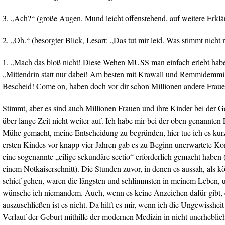
3. „Ach?“ (große Augen, Mund leicht offenstehend, auf weitere Erkl
2. „Oh.“ (besorgter Blick, Lesart: „Das tut mir leid. Was stimmt nicht 
1. „Mach das bloß nicht! Diese Wehen MUSS man einfach erlebt habe
„Mittendrin statt nur dabei! Am besten mit Krawall und Remmidemmi, 
Bescheid! Come on, haben doch vor dir schon Millionen andere Fraue
Stimmt, aber es sind auch Millionen Frauen und ihre Kinder bei der Geb
über lange Zeit nicht weiter auf. Ich habe mir bei der oben genannten E
Mühe gemacht, meine Entscheidung zu begründen, hier tue ich es kur
ersten Kindes vor knapp vier Jahren gab es zu Beginn unerwartete Komp
eine sogenannte „eilige sekundäre sectio“ erforderlich gemacht haben 
einem Notkaiserschnitt). Die Stunden zuvor, in denen es aussah, als k
schief gehen, waren die längsten und schlimmsten in meinem Leben, u
wünsche ich niemandem. Auch, wenn es keine Anzeichen dafür gibt, d
auszuschließen ist es nicht. Da hilft es mir, wenn ich die Ungewisshei
Verlauf der Geburt mithilfe der modernen Medizin in nicht unerhebli