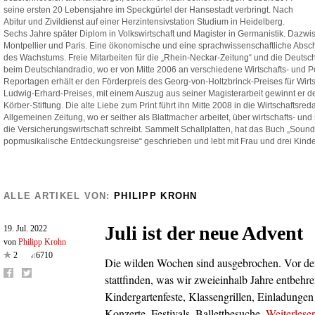
seine ersten 20 Lebensjahre im Speckgürtel der Hansestadt verbringt. Nach
Abitur und Zivildienst auf einer Herzintensivstation Studium in Heidelberg.
Sechs Jahre später Diplom in Volkswirtschaft und Magister in Germanistik. Dazwis
Montpellier und Paris. Eine ökonomische und eine sprachwissenschaftliche Absc
des Wachstums. Freie Mitarbeiten für die „Rhein-Neckar-Zeitung“ und die Deutsch
beim Deutschlandradio, wo er von Mitte 2006 an verschiedene Wirtschafts- und Po
Reportagen erhält er den Förderpreis des Georg-von-Holtzbrinck-Preises für Wirts
Ludwig-Erhard-Preises, mit einem Auszug aus seiner Magisterarbeit gewinnt er 
Körber-Stiftung. Die alte Liebe zum Print führt ihn Mitte 2008 in die Wirtschaftsred
Allgemeinen Zeitung, wo er seither als Blattmacher arbeitet, über wirtschafts- un
die Versicherungswirtschaft schreibt. Sammelt Schallplatten, hat das Buch „Sound 
popmusikalische Entdeckungsreise“ geschrieben und lebt mit Frau und drei Kinder
ALLE ARTIKEL VON:
PHILIPP KROHN
Juli ist der neue Advent
19. Jul. 2022
von
Philipp Krohn
2
6710
Die wilden Wochen sind ausgebrochen. Vor den
stattfinden, was wir zweieinhalb Jahre entbehr
Kindergartenfeste, Klassengrillen, Einladunge
Konzerte, Festivals, Ballettbesuche.
Weiterlese