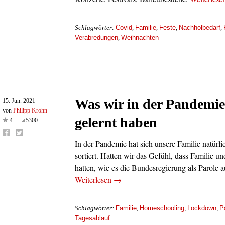
Covid
Familie
Feste
Nachholbedarf
Schlagwörter:
,
,
,
,
Verabredungen
Weihnachten
,
Was wir in der Pandemie 
15. Jun. 2021
von
Philipp Krohn
gelernt haben
4
5300
In der Pandemie hat sich unsere Familie natürli
sortiert. Hatten wir das Gefühl, dass Familie u
hatten, wie es die Bundesregierung als Parole 
Weiterlesen
→
Familie
Homeschooling
Lockdown
P
Schlagwörter:
,
,
,
Tagesablauf