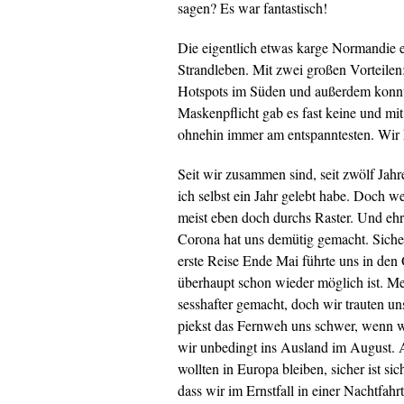
sagen? Es war fantastisch!
Die eigentlich etwas karge Normandie 
Strandleben. Mit zwei großen Vorteilen:
Hotspots im Süden und außerdem konnt
Maskenpflicht gab es fast keine und mi
ohnehin immer am entspanntesten. Wir 
Seit wir zusammen sind, seit zwölf Ja
ich selbst ein Jahr gelebt habe. Doch w
meist eben doch durchs Raster. Und ehr
Corona hat uns demütig gemacht. Sicherh
erste Reise Ende Mai führte uns in de
überhaupt schon wieder möglich ist. Me
sesshafter gemacht, doch wir trauten u
piekst das Fernweh uns schwer, wenn w
wir unbedingt ins Ausland im August. Au
wollten in Europa bleiben, sicher ist s
dass wir im Ernstfall in einer Nachtfah