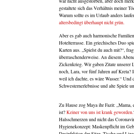
war nicht ausgestorben, aber doch merk
gestaltete sich das Verhältnis meiner Tö
Warum sollte es im Urlaub anders laufe
altersbedingt überhaupt nicht grün.
Aber es gab auch harmonische Familien
Hotelterrasse. Ein griechisches Duo sp
Karten aus. „Spielst du auch mit?“, fra
überraschenderweise. An diesem Abend
Zickenkrieg. Wir gaben Zitate unserer
noch, Lara, vor fünf Jahren auf Kreta?
weil ich dachte, es wäre Wasser.“ Und d
Schwesternerlebnisse und alte Spiele un
Zu Hause zog Maya ihr Fazit: „Mama, es
ist?
Keiner von uns ist krank geworden.
Halsschmerzen und nicht das Coronaviru
Hygienekonzept: Maskenpflicht im Geb
Desinfektion der Sitze, Tische und Lieg