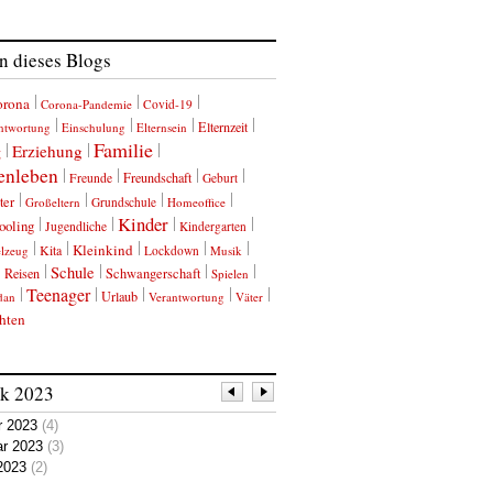
 dieses Blogs
orona
Corona-Pandemie
Covid-19
Elternzeit
ntwortung
Einschulung
Elternsein
Familie
Erziehung
g
enleben
Freundschaft
Freunde
Geburt
ter
Großeltern
Grundschule
Homeoffice
Kinder
ooling
Jugendliche
Kindergarten
Kleinkind
Kita
elzeug
Lockdown
Musik
Schule
Reisen
Schwangerschaft
Spielen
Teenager
Urlaub
dan
Verantwortung
Väter
hten
ik
2023
r 2023
(4)
ar 2023
(3)
2023
(2)