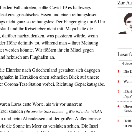
Zur Au
 jeden Fall antreten, sollte Covid-19 es halbwegs
, leckeres griechisches Essen und einen reibungslosen
ngs nicht ganz so reibungslos: Der Flieger ging um 6 Uhr
auf und ihr Reisefieber nicht mit. Maya hatte die
ht, darüber nachzudenken, was passieren würde, wenn
der Höhe definitiv tot, während man – ihrer Meinung
et werden könnte. Wir flößten ihr ein Mittel gegen
Leserf
und hektisch am Flughafen an.
Geles
e Einreise nach Griechenland gestalten sich dagegen
Die D
1
ghafen in Heraklion einen schnellen Blick auf unsere
Wenn
2
r Corona-Test-Station vorbei, Richtung Gepäckausgabe.
„Darf
3
Papa
waren Laras erste Worte, als wir vor unserem
Ohren
4
Hotel standen
Kinde
(ihr zweiter Satz lautete: „Wie iss’n der WLAN
lau und beim Abendessen auf der großen Außenterrasse
Helft
5
ie die Sonne im Meer zu versinken schien. Die Insel
ist z