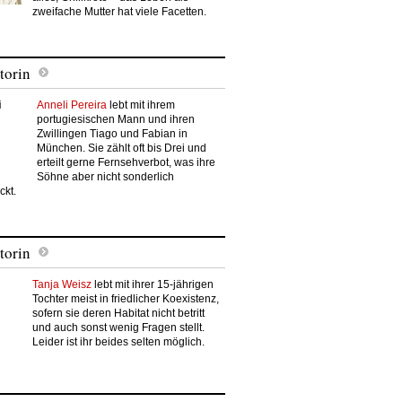
zweifache Mutter hat viele Facetten.
torin
Anneli Pereira
lebt mit ihrem
portugiesischen Mann und ihren
Zwillingen Tiago und Fabian in
München. Sie zählt oft bis Drei und
erteilt gerne Fernsehverbot, was ihre
Söhne aber nicht sonderlich
ckt.
torin
Tanja Weisz
lebt mit ihrer 15-jährigen
Tochter meist in friedlicher Koexistenz,
sofern sie deren Habitat nicht betritt
und auch sonst wenig Fragen stellt.
Leider ist ihr beides selten möglich.