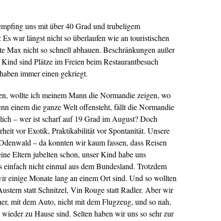
empfing uns mit über 40 Grad und trubeligem
 Es war längst nicht so überlaufen wie an touristischen
e Max nicht so schnell abhauen. Beschränkungen außer
t Kind sind Plätze im Freien beim Restaurantbesuch
haben immer einen gekriegt.
hren, wollte ich meinem Mann die Normandie zeigen, wo
enn einem die ganze Welt offensteht, fällt die Normandie
lich – wer ist scharf auf 19 Grad im August? Doch
eit vor Exotik, Praktikabilität vor Spontanität. Unsere
n Odenwald – da konnten wir kaum fassen, dass Reisen
ine Eltern jubelten schon, unser Kind habe uns
ns einfach nicht einmal aus dem Bundesland. Trotzdem
ir einige Monate lang an einem Ort sind. Und so wollten
stern statt Schnitzel, Vin Rouge statt Radler. Aber wir
icher, mit dem Auto, nicht mit dem Flugzeug, und so nah,
rt wieder zu Hause sind. Selten haben wir uns so sehr zur