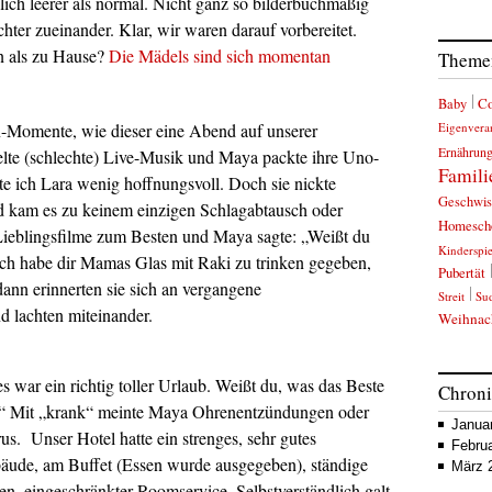
lich leerer als normal. Nicht ganz so bilderbuchmäßig
chter zueinander. Klar, wir waren darauf vorbereitet.
n als zu Hause?
Die Mädels sind sich momentan
Themen
C
Baby
-Momente, wie dieser eine Abend auf unserer
Eigenvera
Ernährun
ielte (schlechte) Live-Musik und Maya packte ihre Uno-
Famili
gte ich Lara wenig hoffnungsvoll. Doch sie nickte
Geschwis
 kam es zu keinem einzigen Schlagabtausch oder
Homesch
 Lieblingsfilme zum Besten und Maya sagte: „Weißt du
Kinderspi
 Ich habe dir Mamas Glas mit Raki zu trinken gegeben,
Pubertät
ann erinnerten sie sich an vergangene
Streit
Su
d lachten miteinander.
Weihnac
 war ein richtig toller Urlaub. Weißt du, was das Beste
Chron
“ Mit „krank“ meinte Maya Ohrenentzündungen oder
Janua
s. Unser Hotel hatte ein strenges, sehr gutes
Febru
äude, am Buffet (Essen wurde ausgegeben), ständige
März 
en, eingeschränkter Roomservice. Selbstverständlich galt