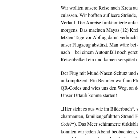
Wir wollten unsere Reise nach Kreta auf
zulassen. Wir hofften auf leere Strände
Verlauf. Die Anreise funktionierte anfa
morgens. Das machten Mayas (12) Kreisl
letzten Tage vor Abflug damit verbrac
unser Flugzeug abstürzt. Man wäre bei 
nach – bei einem Autounfall noch gerett
Reiseübelkeit ein und kamen verspätet 
Der Flug mit Mund-Nasen-Schutz und di
unkompliziert. Ein Beamter warf am Flu
QR-Codes und wies uns den Weg, an de
Unser Urlaub konnte starten!
„Hier sieht es aus wie im Bilderbuch“, 
charmanten, familiengeführten Strand-
). Das Meer schimmerte türkisb
Code?“
konnten wir jeden Abend beobachten, w