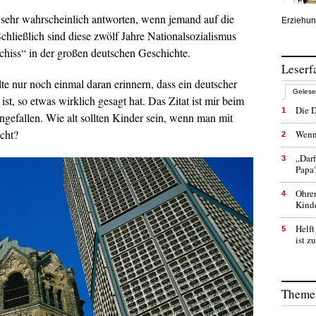
sehr wahrscheinlich antworten, wenn jemand auf die
Erziehun
Schließlich sind diese zwölf Jahre Nationalsozialismus
chiss“ in der großen deutschen Geschichte.
Leserf
lte nur noch einmal daran erinnern, dass ein deutscher
Geles
st, so etwas wirklich gesagt hat. Das Zitat ist mir beim
Die D
1
ingefallen. Wie alt sollten Kinder sein, wenn man mit
icht?
Wenn
2
„Darf
3
Papa
Ohren
4
Kinde
Helft
5
ist z
Themen