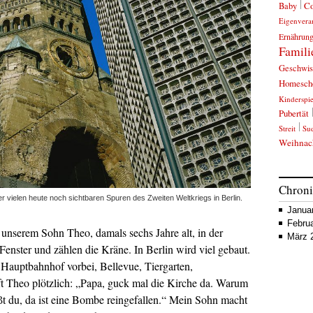
C
Baby
Eigenvera
Ernährun
Famili
Geschwis
Homesch
Kinderspi
Pubertät
Streit
Su
Weihnac
Chron
r vielen heute noch sichtbaren Spuren des Zweiten Weltkriegs in Berlin.
Janua
Febru
it unserem Sohn Theo, damals sechs Jahre alt, in der
März 
enster und zählen die Kräne. In Berlin wird viel gebaut.
Hauptbahnhof vorbei, Bellevue, Tiergarten,
 Theo plötzlich: „Papa, guck mal die Kirche da. Warum
ißt du, da ist eine Bombe reingefallen.“ Mein Sohn macht