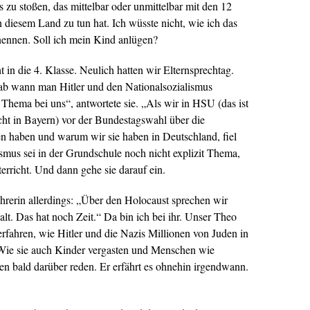
s zu stoßen, das mittelbar oder unmittelbar mit den 12
in diesem Land zu tun hat. Ich wüsste nicht, wie ich das
 nennen. Soll ich mein Kind anlügen?
in die 4. Klasse. Neulich hatten wir Elternsprechtag.
, ab wann man Hitler und den Nationalsozialismus
on Thema bei uns“, antwortete sie. „Als wir in HSU (das ist
ht in Bayern) vor der Bundestagswahl über die
n haben und warum wir sie haben in Deutschland, fiel
ismus sei in der Grundschule noch nicht explizit Thema,
terricht. Und dann gehe sie darauf ein.
ehrerin allerdings: „Über den Holocaust sprechen wir
alt. Das hat noch Zeit.“ Da bin ich bei ihr. Unser Theo
 erfahren, wie Hitler und die Nazis Millionen von Juden in
Wie sie auch Kinder vergasten und Menschen wie
n bald darüber reden. Er erfährt es ohnehin irgendwann.