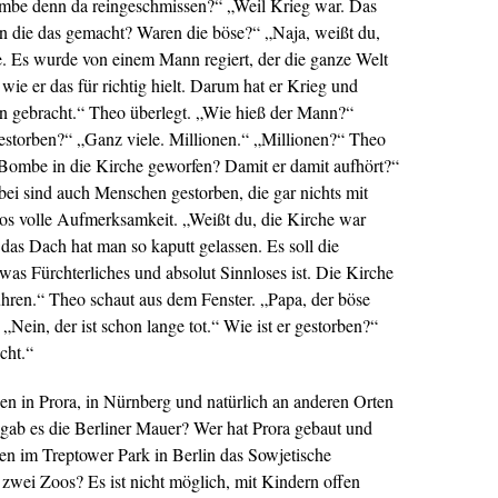
be denn da reingeschmissen?“ „Weil Krieg war. Das
n die das gemacht? Waren die böse?“ „Naja, weißt du,
. Es wurde von einem Mann regiert, der die ganze Welt
 wie er das für richtig hielt. Darum hat er Krieg und
n gebracht.“ Theo überlegt. „Wie hieß der Mann?“
estorben?“ „Ganz viele. Millionen.“ „Millionen?“ Theo
Bombe in die Kirche geworfen? Damit er damit aufhört?“
abei sind auch Menschen gestorben, die gar nichts mit
os volle Aufmerksamkeit. „Weißt du, die Kirche war
 das Dach hat man so kaputt gelassen. Es soll die
was Fürchterliches und absolut Sinnloses ist. Die Kirche
führen.“ Theo schaut aus dem Fenster. „Papa, der böse
ein, der ist schon lange tot.“ Wie ist er gestorben?“
cht.“
n in Prora, in Nürnberg und natürlich an anderen Orten
ab es die Berliner Mauer? Wer hat Prora gebaut und
en im Treptower Park in Berlin das Sowjetische
zwei Zoos? Es ist nicht möglich, mit Kindern offen