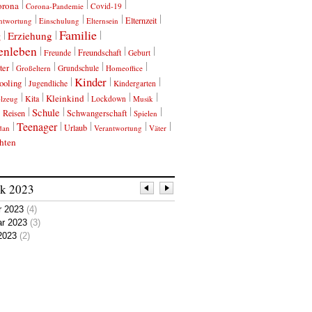
orona
Corona-Pandemie
Covid-19
Elternzeit
ntwortung
Einschulung
Elternsein
Familie
Erziehung
g
enleben
Freundschaft
Freunde
Geburt
ter
Großeltern
Grundschule
Homeoffice
Kinder
ooling
Jugendliche
Kindergarten
Kleinkind
Kita
elzeug
Lockdown
Musik
Schule
Reisen
Schwangerschaft
Spielen
Teenager
Urlaub
dan
Verantwortung
Väter
hten
ik
2023
r 2023
(4)
ar 2023
(3)
2023
(2)