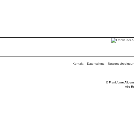
Kontakt
Datenschutz
Nutzungsbedingu
© Frankfurter Allge
Alle R