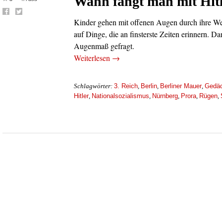
Wann fängt man mit Hitl
Kinder gehen mit offenen Augen durch ihre Wel
auf Dinge, die an finsterste Zeiten erinnern. D
Augenmaß gefragt.
Weiterlesen
→
3. Reich
Berlin
Berliner Mauer
Gedäc
Schlagwörter:
,
,
,
Hitler
Nationalsozialismus
Nürnberg
Prora
Rügen
,
,
,
,
,