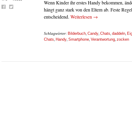
Wenn Kinder ihr erstes Handy bekommen, änder
hängt ganz stark von den Eltern ab. Feste Reg
entscheidend.
Weiterlesen
→
Bilderbuch
Candy
Chats
daddeln
Ei
Schlagwörter:
,
,
,
,
Chats
Handy
Smartphone
Verantwortung
zocken
,
,
,
,