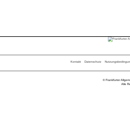
Kontakt
Datenschutz
Nutzungsbedingu
© Frankfurter Allge
Alle R