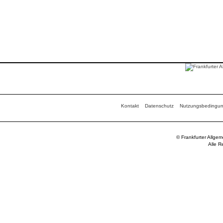
Kontakt
Datenschutz
Nutzungsbedingu
© Frankfurter Allge
Alle R