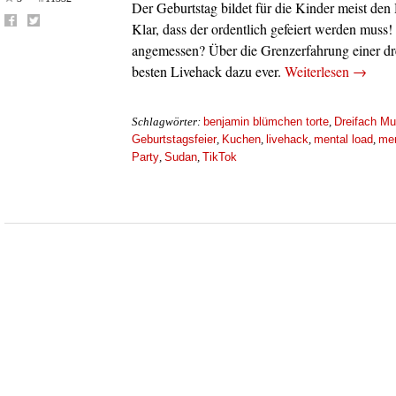
Der Geburtstag bildet für die Kinder meist den
Klar, dass der ordentlich gefeiert werden muss!
angemessen? Über die Grenzerfahrung einer dr
besten Livehack dazu ever.
Weiterlesen
→
benjamin blümchen torte
Dreifach Mu
Schlagwörter:
,
Geburtstagsfeier
Kuchen
livehack
mental load
men
,
,
,
,
Party
Sudan
TikTok
,
,