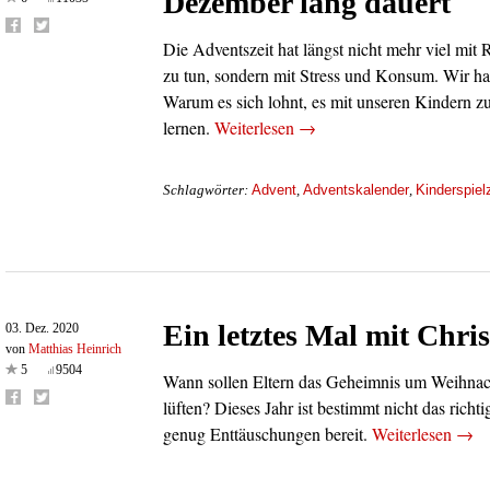
Dezember lang dauert
Die Adventszeit hat längst nicht mehr viel mit
zu tun, sondern mit Stress und Konsum. Wir ha
Warum es sich lohnt, es mit unseren Kindern 
lernen.
Weiterlesen
→
Advent
Adventskalender
Kinderspiel
Schlagwörter:
,
,
Ein letztes Mal mit Chri
03. Dez. 2020
von
Matthias Heinrich
5
9504
Wann sollen Eltern das Geheimnis um Weihnac
lüften? Dieses Jahr ist bestimmt nicht das richti
genug Enttäuschungen bereit.
Weiterlesen
→