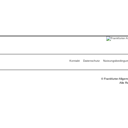
Kontakt
Datenschutz
Nutzungsbedingu
© Frankfurter Allge
Alle R