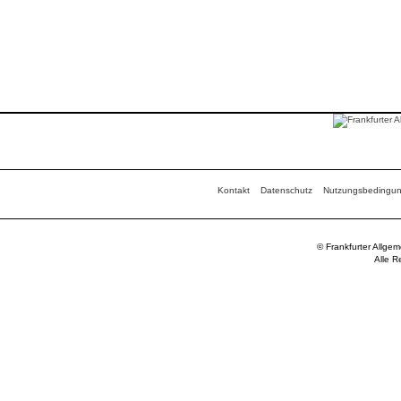
Kontakt
Datenschutz
Nutzungsbedingu
© Frankfurter Allge
Alle R