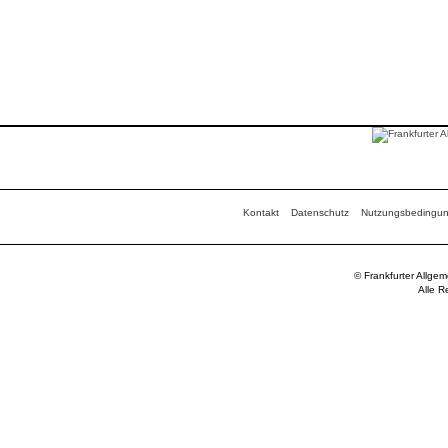
Kontakt
Datenschutz
Nutzungsbedingu
© Frankfurter Allge
Alle R