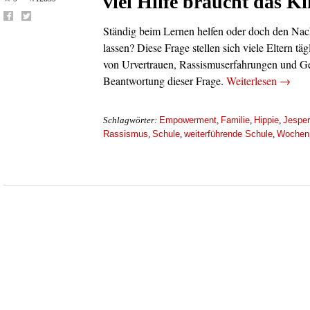
viel Hilfe braucht das K
Ständig beim Lernen helfen oder doch den Na
lassen? Diese Frage stellen sich viele Eltern tä
von Urvertrauen, Rassismuserfahrungen und Ge
Beantwortung dieser Frage.
Weiterlesen
→
Empowerment
Familie
Hippie
Jesper
Schlagwörter:
,
,
,
Rassismus
Schule
weiterführende Schule
Wochen
,
,
,