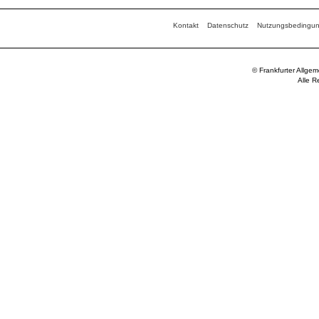
Kontakt
Datenschutz
Nutzungsbedingu
© Frankfurter Allge
Alle R