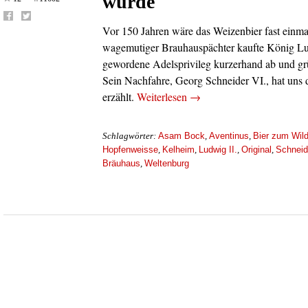
wurde
Vor 150 Jahren wäre das Weizenbier fast einma
wagemutiger Brauhauspächter kaufte König Ludw
gewordene Adelsprivileg kurzerhand ab und gr
Sein Nachfahre, Georg Schneider VI., hat uns 
erzählt.
Weiterlesen
→
Asam Bock
Aventinus
Bier zum Wil
Schlagwörter:
,
,
Hopfenweisse
Kelheim
Ludwig II.
Original
Schneid
,
,
,
,
Bräuhaus
Weltenburg
,