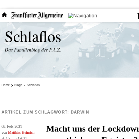
Schlaflos
Das Familienblog der F.A.Z.
Home
Blogs
Schlaflos
ARTIKEL ZUM SCHLAGWORT:
DARWIN
Macht uns der Lockdow
09. Feb. 2021
von
Matthias Heinrich
15
12071