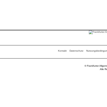
Kontakt
Datenschutz
Nutzungsbedingu
© Frankfurter Allge
Alle R