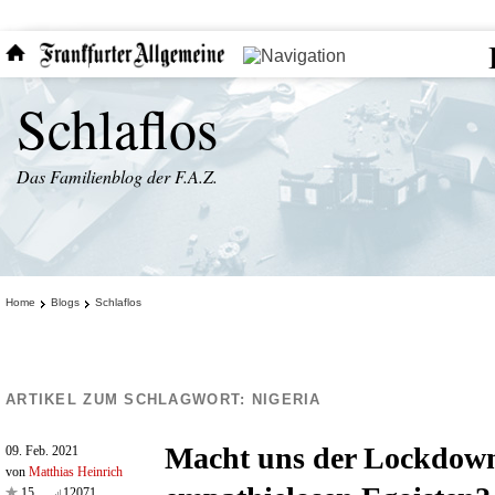
Schlaflos
Das Familienblog der F.A.Z.
Home
Blogs
Schlaflos
ARTIKEL ZUM SCHLAGWORT:
NIGERIA
Macht uns der Lockdow
09. Feb. 2021
von
Matthias Heinrich
15
12071