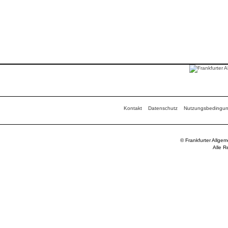
Kontakt
Datenschutz
Nutzungsbedingu
© Frankfurter Allge
Alle R