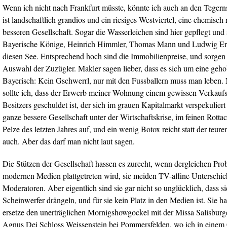
Wenn ich nicht nach Frankfurt müsste, könnte ich auch an den Tegern
ist landschaftlich grandios und ein riesiges Westviertel, eine chemis
besseren Gesellschaft. Sogar die Wasserleichen sind hier gepflegt un
Bayerische Könige, Heinrich Himmler, Thomas Mann und Ludwig Erhar
diesen See. Entsprechend hoch sind die Immobilienpreise, und sorgen 
Auswahl der Zuzügler. Makler sagen lieber, dass es sich um eine geh
Bayerisch: Kein Gschwerrl, nur mit den Fussballern muss man leben. 
sollte ich, dass der Erwerb meiner Wohnung einem gewissen Verkaufs
Besitzers geschuldet ist, der sich im grauen Kapitalmarkt verspekulier
ganze bessere Gesellschaft unter der Wirtschaftskrise, im feinen Rotta
Pelze des letzten Jahres auf, und ein wenig Botox reicht statt der te
auch. Aber das darf man nicht laut sagen.
Die Stützen der Gesellschaft hassen es zurecht, wenn dergleichen Pr
modernen Medien plattgetreten wird, sie meiden TV-affine Unterschic
Moderatoren. Aber eigentlich sind sie gar nicht so unglücklich, dass sic
Scheinwerfer drängeln, und für sie kein Platz in den Medien ist. Sie ha
ersetze den unerträglichen Mornigshowgockel mit der Missa Salisburg
Agnus Dei Schloss Weissenstein bei Pommersfelden, wo ich in einem 