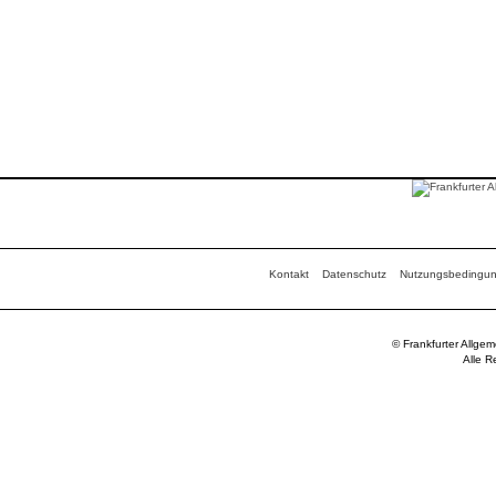
Kontakt
Datenschutz
Nutzungsbedingu
© Frankfurter Allge
Alle R