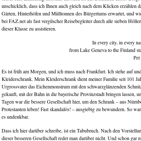
unschicklich, dass ich Ihnen auch gleich nach dem Klicken erzählen d
Gärten, Hinterhöfen und Mülltonnen des Bürgertums erwartet, und w
bei FAZ.net als fast vergilscher Reisebegleiter durch alle sieben Höll
dieser Klasse zu assistieren.
In every city, in every na
from Lake Geneva to the Finland st
Pet
Es ist früh am Morgen, und ich muss nach Frankfurt. Ich stehe auf u
Kleiderschrank. Mein Kleiderschrank dient meiner Familie seit 101 Ja
Urgrossvater das Eichenmonstrum mit den schwarzglänzenden Schnit
gekauft, mit der Bahn in die bayerische Provinzstadt bringen lassen,
Tagen war die bessere Gesellschaft hier, um den Schrank – aus Nürnb
Protestanten leben! Fast skandalös! – ausgiebig zu bewundern. So wa
es undenkbar.
Dass ich hier darüber schreibe, ist ein Tabubruch. Nach den Vorste
dieser besseren Gesellschaft redet man darüber nicht. Und schon gar n