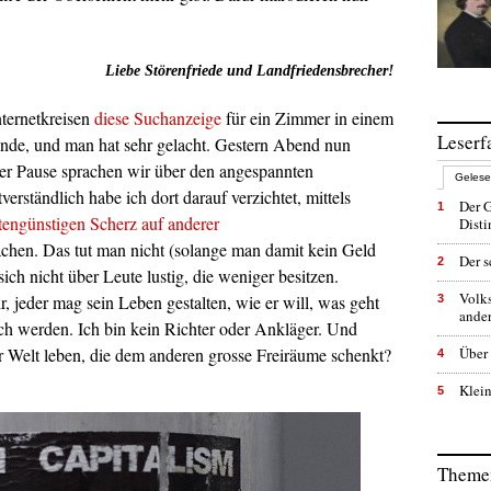
Liebe Störenfriede und Landfriedensbrecher!
nternetkreisen
diese Suchanzeige
für ein Zimmer in einem
Leserf
unde, und man hat sehr gelacht. Gestern Abend nun
 der Pause sprachen wir über den angespannten
Geles
erständlich habe ich dort darauf verzichtet, mittels
Der G
1
tengünstigen Scherz auf anderer
Dist
hen. Das tut man nicht (solange man damit kein Geld
Der s
2
ich nicht über Leute lustig, die weniger besitzen.
Volk
r, jeder mag sein Leben gestalten, wie er will, was geht
3
ande
ch werden. Ich bin kein Richter oder Ankläger. Und
ner Welt leben, die dem anderen grosse Freiräume schenkt?
Über 
4
Klein
5
Themen