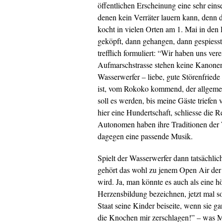
öffentlichen Erscheinung eine sehr eins
denen kein Verräter lauern kann, denn d
kocht in vielen Orten am 1. Mai in de
geköpft, dann gehangen, dann gespiesst
trefflich formuliert: “Wir haben uns ver
Aufmarschstrasse stehen keine Kanonen
Wasserwerfer – liebe, gute Störenfriede
ist, vom Rokoko kommend, der allgemeine
soll es werden, bis meine Gäste triefen 
hier eine Hundertschaft, schliesse die R
Autonomen haben ihre Traditionen der W
dagegen eine passende Musik.
Spielt der Wasserwerfer dann tatsächli
gehört das wohl zu jenem Open Air der 
wird. Ja, man könnte es auch als eine 
Herzensbildung bezeichnen, jetzt mal so 
Staat seine Kinder beiseite, wenn sie g
die Knochen mir zerschlagen!” – was Ma