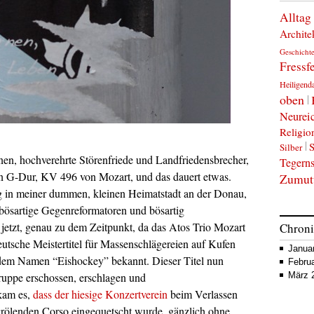
Alltag
Archite
Geschicht
Fressf
Heiligen
oben
Neurei
Religio
S
Silber
hnen, hochverehrte Störenfriede und Landfriedensbrecher,
Tegern
in G-Dur, KV 496 von Mozart, und das dauert etwas.
Zumut
 in meiner dummen, kleinen Heimatstadt an der Donau,
 bösartige Gegenreformatoren und bösartig
etzt, genau zu dem Zeitpunkt, da das Atos Trio Mozart
Chron
eutsche Meistertitel für Massenschlägereien auf Kufen
Janua
r dem Namen “Eishockey” bekannt. Dieser Titel nun
Febru
uppe erschossen, erschlagen und
März 
kam es,
dass der hiesige Konzertverein
beim Verlassen
grölenden Corso eingequetscht wurde, gänzlich ohne