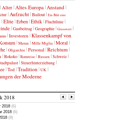
Altes Europa
Alter
Anstand
Aufzucht
ktur
Bailout
Ein Bild eine
Elite
Ethik
Erben
Fluchtlinie
e
einde
Gastbeitrag
Geographie
Grusswort
Klassenkampf von
Investoren
damm
Konsum
Moral
Meran
Mille Miglia
Reichtum
che
Personal
Oligarchie
n
Rokoko
Schweiz
Russen
Romreise
tadtpalast
Steuerhinterziehung
Tradition
see
Tod
UK
ungen der Moderne
ik
2018
r 2018
(6)
ar 2018
(6)
2018
(9)