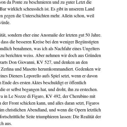
 von da Ponte zu beschmieren und zu guter Letzt die
Bar wirklich scheusslich ist. Es gibt in unserem Land
 gegen die Unterschichten mehr. Allein schon, weil
würde.
lität, sondern eher eine Anomalie der letzten gut 50 Jahre.
 dass die besseren Kreise bei den weniger Begünstigten
eundlich benahmen, was ich als Nachfahr eines Ungelters
e zu berichten weiss. Aber nehmen wir doch aus Gründen
ozarts Don Giovanni, KV 527, und denken an den
rn Zerlina und Masetto herumkommandiert. Gedenken wir
eines Dieners Leporello aufs Spiel setzt, wenn er davon
m Ende des ersten Aktes beschuldigt er öffentlich
ie er selbst begangen hat, und droht, ihn zu erstechen.
a in Le Nozze di Figaro, KV 492, der Cherubino mit
 der Front schicken kann, und alles daran setzt, Figaros
im christlichen Abendland, und wenn die Opern letztlich
ortschrittliche Seite triumphieren lassen: Die Realität der
ch aus.