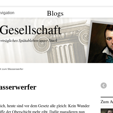
Blogs
 Gesellschaft
rträgliches Spätableben unter Stuck
rt zum Wasserwerfer
sserwerfer
Zum A
h, heute sind vor dem Gesetz alle gleich: Kein Wunder
iffe der Oberschicht mehr gibt. Dafür marodieren nun