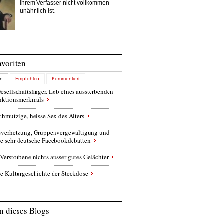
ihrem Verfasser nicht vollkommen
unähnlich ist.
avoriten
en
Empfohlen
Kommentiert
esellschaftsfinger. Lob eines aussterbenden
inktionsmerkmals
chmutzige, heisse Sex des Alters
sverhetzung, Gruppenvergewaltigung und
re sehr deutsche Facebookdebatten
Verstorbene nichts ausser gutes Gelächter
e Kulturgeschichte der Steckdose
 dieses Blogs