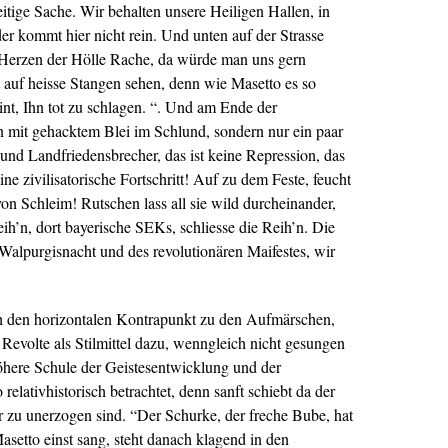
eitige Sache. Wir behalten unsere Heiligen Hallen, in
er kommt hier nicht rein. Und unten auf der Strasse
n Herzen der Hölle Rache, da würde man uns gern
 auf heisse Stangen sehen, denn wie Masetto es so
eint, Ihn tot zu schlagen. “. Und am Ende der
 mit gehacktem Blei im Schlund, sondern nur ein paar
 und Landfriedensbrecher, das ist keine Repression, das
 zivilisatorische Fortschritt! Auf zu dem Feste, feucht
von Schleim! Rutschen lass all sie wild durcheinander,
eih’n, dort bayerische SEKs, schliesse die Reih’n. Die
alpurgisnacht und des revolutionären Maifestes, wir
ch den horizontalen Kontrapunkt zu den Aufmärschen,
Revolte als Stilmittel dazu, wenngleich nicht gesungen
höhere Schule der Geistesentwicklung und der
relativhistorisch betrachtet, denn sanft schiebt da der
ar zu unerzogen sind. “Der Schurke, der freche Bube, hat
setto einst sang, steht danach klagend in den