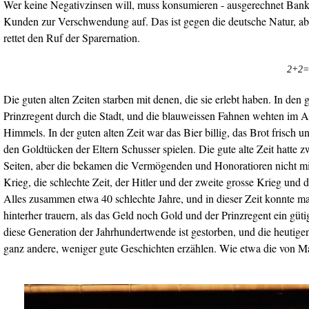
Wer keine Negativzinsen will, muss konsumieren - ausgerechnet Bank
Kunden zur Verschwendung auf. Das ist gegen die deutsche Natur, abe
rettet den Ruf der Sparernation.
2+2=4
Die guten alten Zeiten starben mit denen, die sie erlebt haben. In den gu
Prinzregent durch die Stadt, und die blauweissen Fahnen wehten im A
Himmels. In der guten alten Zeit war das Bier billig, das Brot frisch u
den Goldtücken der Eltern Schusser spielen. Die gute alte Zeit hatte z
Seiten, aber die bekamen die Vermögenden und Honoratioren nicht m
Krieg, die schlechte Zeit, der Hitler und der zweite grosse Krieg und d
Alles zusammen etwa 40 schlechte Jahre, und in dieser Zeit konnte 
hinterher trauern, als das Geld noch Gold und der Prinzregent ein gü
diese Generation der Jahrhundertwende ist gestorben, und die heutig
ganz andere, weniger gute Geschichten erzählen. Wie etwa die von Ma