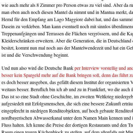
wie auch mehr als 8 Zimmer pro Person etwas zu viel sind. Aber da rut
man eben auch noch diesen Mantel da nimmt und in Mantua merkt, da
Hemd für den Empfang am Lago Maggiore dabei hat, und das sammelt 
Dasein zu verkleben. Man kann eventuell noch mit sinnlos überdimens
Treppenaufgängen und Terrassen die Flächen vergrössern, und die Ka
Kleiderschränken erweitern. Aber die Generation, die in Deutschland
besitzt, kommt nun mal noch aus der Mantelwendezeit und hat ein Ge
ist und die Verschwendung beginnt.
Und nun also wird die Deutsche Bank
per Interview vorstellig und an
besser kein Spargeld mehr auf die Bank bringen soll, denn das führt 
es doch besser ausgeben, das gefällt diesem Institut der organisierte
weitaus besser. Beruflich bin ich ab und zu in Frankfurt, wo die auch 
Das ist so eine Stadt ohne Geschichte, im zweiten Weltkrieg niederg
aufgesiedelt mit Erfolgsmenschen, die sich eine bessere Zukunft ertr
eingepfercht in niedrigen Renditeobjekten, auf hoch gebaute Renditeo
nordbayerischen Abwasserkanal unter dem Namen Main kennen und i
Fluss halten. Ich kenne die Preise der dortigen Restaurants und den Tr
Raum einen teuren Küchenblock zu stellen, auf dem allenfalls mit Mi