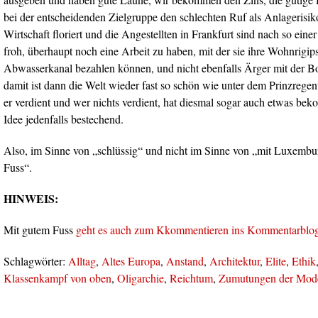
bei der entscheidenden Zielgruppe den schlechten Ruf als Anlagerisik
Wirtschaft floriert und die Angestellten in Frankfurt sind nach so ein
froh, überhaupt noch eine Arbeit zu haben, mit der sie ihre Wohnrigip
Abwasserkanal bezahlen können, und nicht ebenfalls Ärger mit der 
damit ist dann die Welt wieder fast so schön wie unter dem Prinzrege
er verdient und wer nichts verdient, hat diesmal sogar auch etwas bek
Idee jedenfalls bestechend.
Also, im Sinne von „schlüssig“ und nicht im Sinne von „mit Luxembur
Fuss“.
HINWEIS:
Mit gutem Fuss
geht es auch zum Kkommentieren ins Kommentarblog
Schlagwörter:
Alltag
,
Altes Europa
,
Anstand
,
Architektur
,
Elite
,
Ethik
Klassenkampf von oben
,
Oligarchie
,
Reichtum
,
Zumutungen der Mod