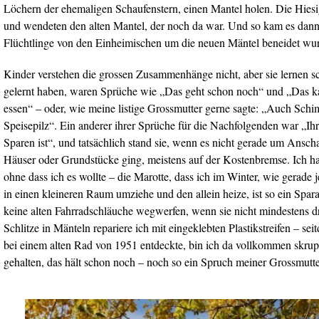
Löchern der ehemaligen Schaufenstern, einen Mantel holen. Die Hiesi
und wendeten den alten Mantel, der noch da war. Und so kam es dann,
Flüchtlinge von den Einheimischen um die neuen Mäntel beneidet wu
Kinder verstehen die grossen Zusammenhänge nicht, aber sie lernen s
gelernt haben, waren Sprüche wie „Das geht schon noch“ und „Das 
essen“ – oder, wie meine listige Grossmutter gerne sagte: „Auch Schim
Speisepilz“. Ein anderer ihrer Sprüche für die Nachfolgenden war „Ihr 
Sparen ist“, und tatsächlich stand sie, wenn es nicht gerade um Ansc
Häuser oder Grundstücke ging, meistens auf der Kostenbremse. Ich ha
ohne dass ich es wollte – die Marotte, dass ich im Winter, wie gerade
in einen kleineren Raum umziehe und den allein heize, ist so ein Spa
keine alten Fahrradschläuche wegwerfen, wenn sie nicht mindestens d
Schlitze in Mänteln repariere ich mit eingeklebten Plastikstreifen – se
bei einem alten Rad von 1951 entdeckte, bin ich da vollkommen skrupe
gehalten, das hält schon noch – noch so ein Spruch meiner Grossmutte