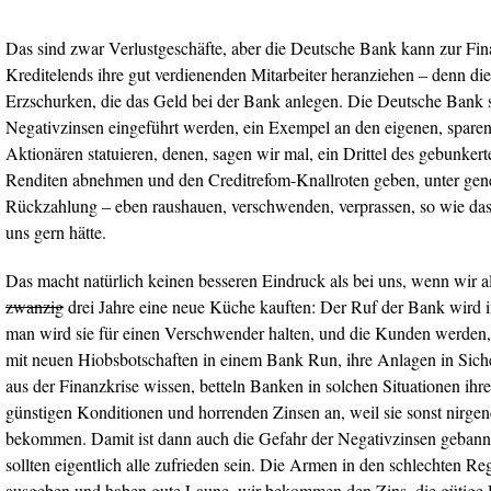
Das sind zwar Verlustgeschäfte, aber die Deutsche Bank kann zur Fin
Kreditelends ihre gut verdienenden Mitarbeiter heranziehen – denn die
Erzschurken, die das Geld bei der Bank anlegen. Die Deutsche Bank so
Negativzinsen eingeführt werden, ein Exempel an den eigenen, spare
Aktionären statuieren, denen, sagen wir mal, ein Drittel des gebunke
Renditen abnehmen und den Creditrefom-Knallroten geben, unter gen
Rückzahlung – eben raushauen, verschwenden, verprassen, so wie da
uns gern hätte.
Das macht natürlich keinen besseren Eindruck als bei uns, wenn wir a
zwanzig
drei Jahre eine neue Küche kauften: Der Ruf der Bank wird im
man wird sie für einen Verschwender halten, und die Kunden werden, 
mit neuen Hiobsbotschaften in einem Bank Run, ihre Anlagen in Siche
aus der Finanzkrise wissen, betteln Banken in solchen Situationen ihr
günstigen Konditionen und horrenden Zinsen an, weil sie sonst nirg
bekommen. Damit ist dann auch die Gefahr der Negativzinsen gebannt,
sollten eigentlich alle zufrieden sein. Die Armen in den schlechten 
ausgeben und haben gute Laune, wir bekommen den Zins, die gütige