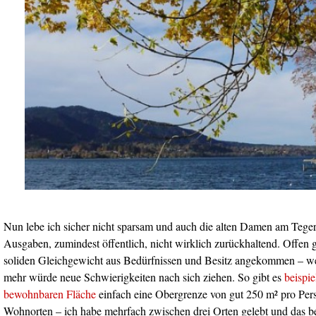
Nun lebe ich sicher nicht sparsam und auch die alten Damen am Teger
Ausgaben, zumindest öffentlich, nicht wirklich zurückhaltend. Offen g
soliden Gleichgewicht aus Bedürfnissen und Besitz angekommen – wen
mehr würde neue Schwierigkeiten nach sich ziehen. So gibt es
beispie
bewohnbaren Fläche
einfach eine Obergrenze von gut 250 m² pro Per
Wohnorten – ich habe mehrfach zwischen drei Orten gelebt und das bed