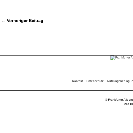
← Vorheriger Beitrag
Kontakt
Datenschutz
Nutzungsbedingu
© Frankfurter Allge
Alle R