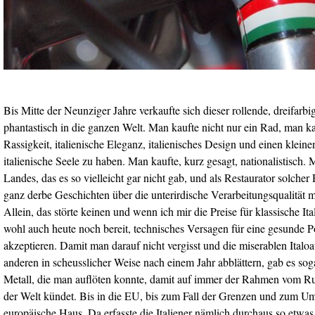
Bis Mitte der Neunziger Jahre verkaufte sich dieser rollende, dreifarb
phantastisch in die ganzen Welt. Man kaufte nicht nur ein Rad, man kau
Rassigkeit, italienische Eleganz, italienisches Design und einen klein
italienische Seele zu haben. Man kaufte, kurz gesagt, nationalistisch. 
Landes, das es so vielleicht gar nicht gab, und als Restaurator solche
ganz derbe Geschichten über die unterirdische Verarbeitungsqualität
Allein, das störte keinen und wenn ich mir die Preise für klassische It
wohl auch heute noch bereit, technisches Versagen für eine gesunde Por
akzeptieren. Damit man darauf nicht vergisst und die miserablen Italoa
anderen in scheusslicher Weise nach einem Jahr abblättern, gab es sog
Metall, die man auflöten konnte, damit auf immer der Rahmen vom 
der Welt kündet. Bis in die EU, bis zum Fall der Grenzen und zum 
europäische Haus. Da erfasste die Italiener nämlich durchaus so etwas