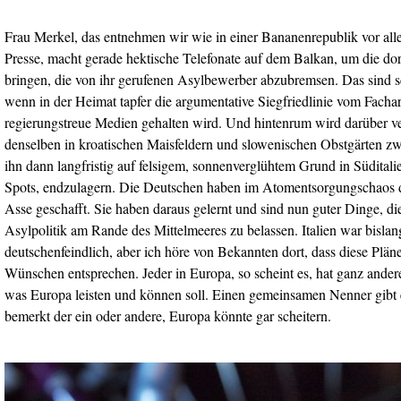
Frau Merkel, das entnehmen wir wie in einer Bananenrepublik vor all
Presse, macht gerade hektische Telefonate auf dem Balkan, um die do
bringen, die von ihr gerufenen Asylbewerber abzubremsen. Das sind sc
wenn in der Heimat tapfer die argumentative Siegfriedlinie vom Fachar
regierungstreue Medien gehalten wird. Und hintenrum wird darüber v
denselben in kroatischen Maisfeldern und slowenischen Obstgärten z
ihn dann langfristig auf felsigem, sonnenverglühtem Grund in Südital
Spots, endzulagern. Die Deutschen haben im Atomentsorgungschaos d
Asse geschafft. Sie haben daraus gelernt und sind nun guter Dinge, di
Asylpolitik am Rande des Mittelmeeres zu belassen. Italien war bislang
deutschenfeindlich, aber ich höre von Bekannten dort, dass diese Pläne
Wünschen entsprechen. Jeder in Europa, so scheint es, hat ganz ande
was Europa leisten und können soll. Einen gemeinsamen Nenner gibt 
bemerkt der ein oder andere, Europa könnte gar scheitern.