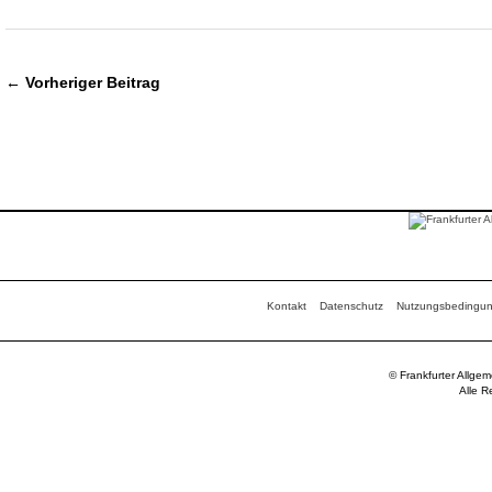
← Vorheriger Beitrag
Kontakt
Datenschutz
Nutzungsbedingu
© Frankfurter Allge
Alle R