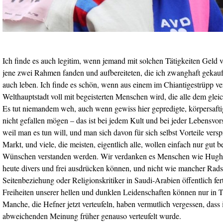
Ich finde es auch legitim, wenn jemand mit solchen Tätigkeiten Geld v
jene zwei Rahmen fanden und aufbereiteten, die ich zwanghaft gekauft
auch leben. Ich finde es schön, wenn aus einem im Chiantigestrüpp ve
Welthauptstadt voll mit begeisterten Menschen wird, die alle dem glei
Es tut niemandem weh, auch wenn gewiss hier gepredigte, körpersaft
nicht gefallen mögen – das ist bei jedem Kult und bei jeder Lebensvors
weil man es tun will, und man sich davon für sich selbst Vorteile verspr
Markt, und viele, die meisten, eigentlich alle, wollen einfach nur gut 
Wünschen verstanden werden. Wir verdanken es Menschen wie Hugh 
heute divers und frei ausdrücken können, und nicht wie mancher Radst
Seitenbeziehung oder Religionskritiker in Saudi-Arabien öffentlich fe
Freiheiten unserer hellen und dunklen Leidenschaften können nur in 
Manche, die Hefner jetzt verteufeln, haben vermutlich vergessen, dass i
abweichenden Meinung früher genauso verteufelt wurde.