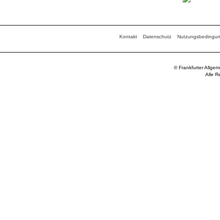
Kontakt
Datenschutz
Nutzungsbedingu
© Frankfurter Allge
Alle R