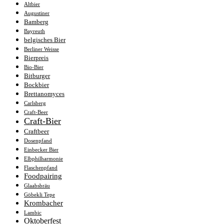
Altbier
Augustiner
Bamberg
Bayreuth
belgisches Bier
Berliner Weisse
Bierpreis
Bio-Bier
Bitburger
Bockbier
Brettanomyces
Carlsberg
Craft-Beer
Craft-Bier
Craftbeer
Dosenpfand
Einbecker Bier
Elbphilharmonie
Flaschenpfand
Foodpairing
Glaabsbräu
Göbekli Tepe
Krombacher
Lambic
Oktoberfest