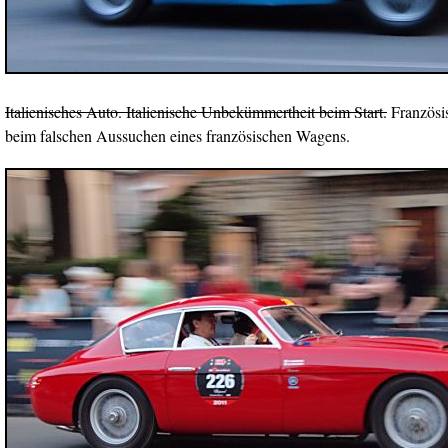
Italienisches Auto. Italienische Unbekümmertheit beim Start.
Französi
beim falschen Aussuchen eines französischen Wagens.