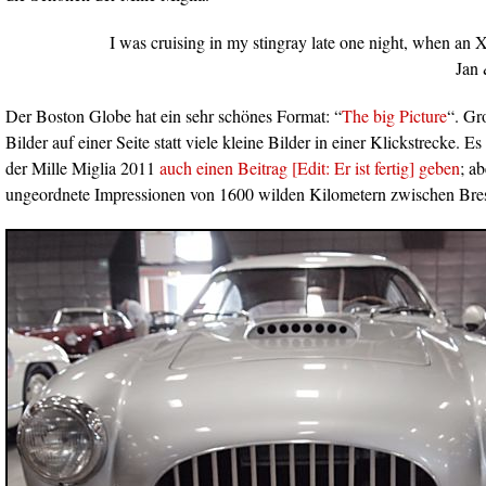
I was cruising in my stingray late one night, when an 
Jan
Der Boston Globe hat ein sehr schönes Format: “
The big Picture
“. Gr
Bilder auf einer Seite statt viele kleine Bilder in einer Klickstrecke. Es
der Mille Miglia 2011
auch einen Beitrag [Edit: Er ist fertig] geben
; a
ungeordnete Impressionen von 1600 wilden Kilometern zwischen Bre