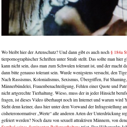
Wo bleibt hier der Artenschutz? Und dann gibt es auch noch
§ 184a 
tierpornographischer Schriften unter Strafe stellt. Das sollte man hier 
kann nicht sein, dass man zum Schwulen tolerant ist, und der macht 
dann bitte genauso tolerant sein. Wurde wenigstens versucht, den Tig
Nach Rassismus, Kolonialismus, Sexismus, Übergriffen, Fat Shaming,
Männerbündelei, Frauenbenachteiligung, Fehlen einer Quote und Patr
nicht artgerechte Tierhaltung. Wieso, muss der in jeder Hinsicht beruf
fragen, ist dieses Video überhaupt noch im Internet und warum wird 
Sieht denn keiner, dass hier unter dem Vorwand der Infragestellung a
cisheteronormativer „Werte“ alle anderen Arten der Unterdrückung re
gefeiert werden? Noch dazu von sexuell attraktiven Männern, von den
Symbol seines dominanten Rollenverhaltens
trägt. Der Höhepunkt: Jo