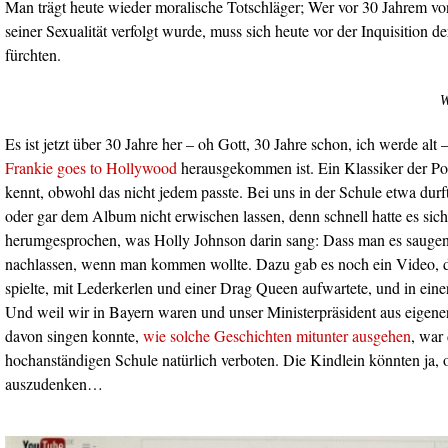
Man trägt heute wieder moralische Totschläger; Wer vor 30 Jahrem v
seiner Sexualität verfolgt wurde, muss sich heute vor der Inquisition d
fürchten.
W
Es ist jetzt über 30 Jahre her – oh Gott, 30 Jahre schon, ich werde alt –
Frankie goes to Hollywood
herausgekommen ist. Ein Klassiker der Po
kennt, obwohl das nicht jedem passte. Bei uns in der Schule etwa durf
oder gar dem Album nicht erwischen lassen, denn schnell hatte es sic
herumgesprochen, was Holly Johnson darin sang: Dass man es saugen 
nachlassen, wenn man kommen wollte. Dazu gab es noch ein Video, d
spielte, mit Lederkerlen und einer Drag Queen aufwartete, und in eine
Und weil wir in Bayern waren und unser Ministerpräsident aus eigene
davon singen konnte,
wie solche Geschichten mitunter ausgehen
, war
hochanständigen Schule natürlich verboten. Die Kindlein könnten ja, o
auszudenken…