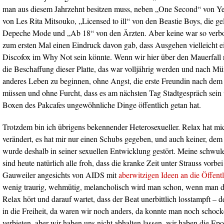
man aus diesem Jahrzehnt besitzen muss, neben „One Second“ von Y
von Les Rita Mitsouko, „Licensed to ill“ von den Beastie Boys, die g
Depeche Mode und „Ab 18“ von den Ärzten. Aber keine war so verbo
zum ersten Mal einen Eindruck davon gab, dass Ausgehen vielleicht e
Discofox im Why Not sein könnte. Wenn wir hier über den Mauerfall 
die Beschaffung dieser Platte, das war volljährig werden und nach M
anderes Leben zu beginnen, ohne Angst, die erste Freundin nach dem
müssen und ohne Furcht, dass es am nächsten Tag Stadtgespräch sei
Boxen des Pakcafes ungewöhnliche Dinge öffentlich getan hat.
Trotzdem bin ich übrigens bekennender Heterosexueller. Relax hat mich
verändert, es hat mir nur einen Schubs gegeben, und auch keiner, dem i
wurde deshalb in seiner sexuellen Entwicklung gestört. Meine schw
sind heute natürlich alle froh, dass die kranke Zeit unter Strauss vorbei 
Gauweiler angesichts von AIDS mit
aberwitzigen Ideen an die Öffentli
wenig traurig, wehmütig, melancholisch wird man schon, wenn man d
Relax hört und darauf wartet, dass der Beat unerbittlich losstampft –
in die Freiheit, da waren wir noch anders, da konnte man noch schock
verbieten, aber wir haben uns nicht abhalten lassen, wir haben die Ep