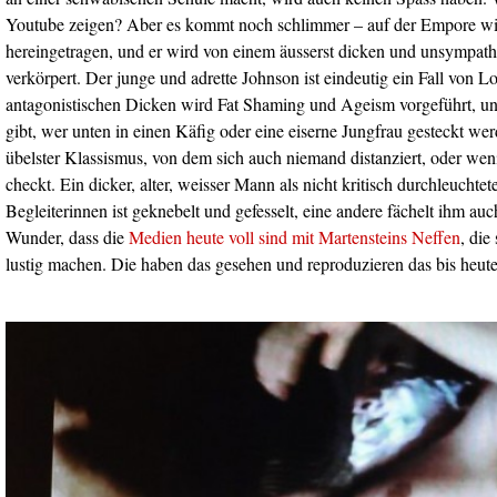
Youtube zeigen? Aber es kommt noch schlimmer – auf der Empore wi
hereingetragen, und er wird von einem äusserst dicken und unsympa
verkörpert. Der junge und adrette Johnson ist eindeutig ein Fall von 
antagonistischen Dicken wird Fat Shaming und Ageism vorgeführt, u
gibt, wer unten in einen Käfig oder eine eiserne Jungfrau gesteckt werd
übelster Klassismus, von dem sich auch niemand distanziert, oder weni
checkt. Ein dicker, alter, weisser Mann als nicht kritisch durchleuchtet
Begleiterinnen ist geknebelt und gefesselt, eine andere fächelt ihm au
Wunder, dass die
Medien heute voll sind mit Martensteins Neffen
, die
lustig machen. Die haben das gesehen und reproduzieren das bis heute