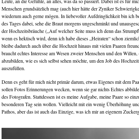
Leute, an die Gefühle, an alles, was da so passiert. Dabei ist es für mi
Menschen grundsätzlich mag (auch hier hätte der Zyniker Schwierigk
wiederum auch gerne mögen. In liebevoller Aufdringlichkeit bin ich 
des Tages dabei, sehe die Braut morgens ungeschminkt und unausgesc
der Hochzeitsbräuche („Auf welcher Seite muss ich denn das Strumpfb
wenn es hektisch wird, denn ich habe dieses „Heiraten“ schon ziemlic
bleibe dadurch auch über die Hochzeit hinaus mit vielen Paaren freun
braucht echtes Interesse am Wesen zweier Menschen und den Willen, 
abzubilden, wie es sich selbst sehen möchte, um den Job des Hochzeit
auszufüllen.
Denn es geht für mich nicht primär darum, etwas Eigenes mit dem Paa
sollen Fotos Erinnerungen wecken, wenn sie gar nichts Echtes abbilde
des Fotografen. Stattdessen ist es meine Aufgabe, meine Paare so ein
besonderen Tag sein wollen. Vielleicht mit ein wenig Überhöhung un
Pathos, aber das ist auch das Einzige, was ich mir an eigenem Zuckerg