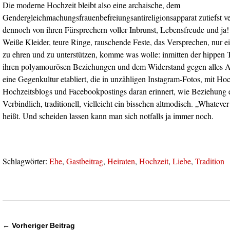
Die moderne Hochzeit bleibt also eine archaische, dem
Gendergleichmachungsfrauenbefreiungsantireligionsapparat zutiefst verh
dennoch von ihren Fürsprechern voller Inbrunst, Lebensfreude und ja! 
Weiße Kleider, teure Ringe, rauschende Feste, das Versprechen, nur e
zu ehren und zu unterstützen, komme was wolle: inmitten der hippen 
ihren polyamourösen Beziehungen und dem Widerstand gegen alles Al
eine Gegenkultur etabliert, die in unzähligen Instagram-Fotos, mit Ho
Hochzeitsblogs und Facebookpostings daran erinnert, wie Beziehung 
Verbindlich, traditionell, vielleicht ein bisschen altmodisch. „Whateve
heißt. Und scheiden lassen kann man sich notfalls ja immer noch.
Schlagwörter:
Ehe
,
Gastbeitrag
,
Heiraten
,
Hochzeit
,
Liebe
,
Tradition
← Vorheriger Beitrag