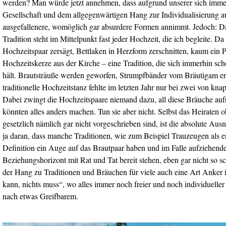
werden? Man würde jetzt annehmen, dass aufgrund unserer sich immer
Gesellschaft und dem allgegenwärtigen Hang zur Individualisierung 
ausgefallenere, womöglich gar absurdere Formen annimmt. Jedoch: Das 
Tradition steht im Mittelpunkt fast jeder Hochzeit, die ich begleite.
Hochzeitspaar zersägt, Bettlaken in Herzform zerschnitten, kaum ein
Hochzeitskerze aus der Kirche – eine Tradition, die sich immerhin scho
hält. Brautsträuße werden geworfen, Strumpfbänder vom Bräutigam e
traditionelle Hochzeitstanz fehlte im letzten Jahr nur bei zwei von kn
Dabei zwingt die Hochzeitspaare niemand dazu, all diese Bräuche aufr
könnten alles anders machen. Tun sie aber nicht. Selbst das Heiraten 
gesetzlich nämlich gar nicht vorgeschrieben sind, ist die absolute Ausn
ja daran, dass manche Traditionen, wie zum Beispiel Trauzeugen als e
Definition ein Auge auf das Brautpaar haben und im Falle aufziehen
Beziehungshorizont mit Rat und Tat bereit stehen, eben gar nicht so sch
der Hang zu Traditionen und Bräuchen für viele auch eine Art Anker in
kann, nichts muss“, wo alles immer noch freier und noch individueller
nach etwas Greifbarem.