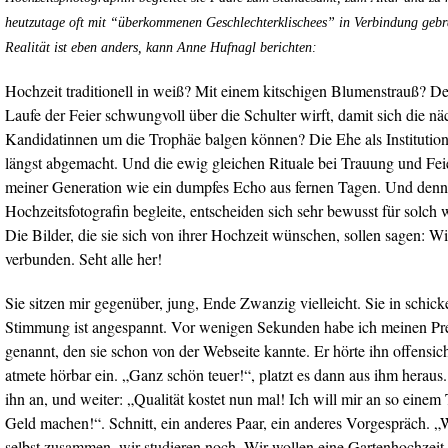
heutzutage oft mit “überkommenen Geschlechterklischees” in Verbindung gebr
Realität ist eben anders, kann Anne Hufnagl berichten:
Hochzeit traditionell in weiß? Mit einem kitschigen Blumenstrauß? D
Laufe der Feier schwungvoll über die Schulter wirft, damit sich die n
Kandidatinnen um die Trophäe balgen können? Die Ehe als Institution 
längst abgemacht. Und die ewig gleichen Rituale bei Trauung und Feie
meiner Generation wie ein dumpfes Echo aus fernen Tagen. Und dennoc
Hochzeitsfotografin begleite, entscheiden sich sehr bewusst für solch
Die Bilder, die sie sich von ihrer Hochzeit wünschen, sollen sagen: Wi
verbunden. Seht alle her!
Sie sitzen mir gegenüber, jung, Ende Zwanzig vielleicht. Sie in schicke
Stimmung ist angespannt. Vor wenigen Sekunden habe ich meinen Prei
genannt, den sie schon von der Webseite kannte. Er hörte ihn offensic
atmete hörbar ein. „Ganz schön teuer!“, platzt es dann aus ihm heraus.
ihn an, und weiter: „Qualität kostet nun mal! Ich will mir an so eine
Geld machen!“. Schnitt, ein anderes Paar, ein anderes Vorgespräch. „W
selbst zusammen, wir studieren noch. Wir wollen eine Gartenhochzeit b