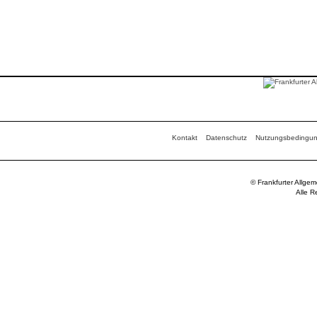
Kontakt
Datenschutz
Nutzungsbedingu
© Frankfurter Allge
Alle R