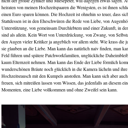
nicht der größte Zyniker und Miesepeter, will dagegen etwas sagen. 
heiraten von meinen Hochzeitspaaren die Wenigsten, es ist ihnen schlic
einen Euro sparen können. Die Hochzeit ist ohnehin so teuer, dass sic
Stattdessen ist in den Eheschwüren die Rede von Liebe, von Augenhöh
Unterstützung, von gemeinsam Durchlebtem und einer Zukunft, in de
sind als allein. Kein Wort von Unterdrückung, von Zwang, von Selbst
den Augen vieler Kritiker ja angeblich vor allem steht. Wie krass die 
sie glauben an die Liebe. Man kann das natürlich naiv finden, man ka
Feld führen und spätere Patchworkfamilien, unglückliche Daheimblei
kaum Elternzeit nehmen. Man kann das Ende der Liebe förmlich kom
wunderschönen Bräute noch glücklich in die Kamera lächeln und ihr
Hochzeitsrausch mit den Kumpels anstoßen. Man kann sich aber auch
freuen, sich mitreißen lassen vom Wissen, das jedenfalls an diesem ein
Momenten, eine Liebe vollkommen und ohne Zweifel sein kann.