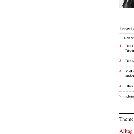
Leserf
Geles
Der G
1
Dist
Der s
2
Volk
3
ande
Über 
4
Klein
5
Themen
Alltag