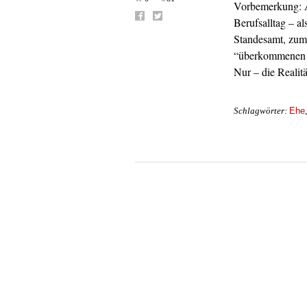
Vorbemerkung: A
Berufsalltag – a
Standesamt, zum 
“überkommenen G
Nur – die Realit
Ehe
Schlagwörter: