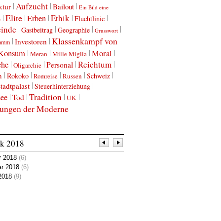
Aufzucht
ktur
Bailout
Ein Bild eine
Elite
Ethik
Erben
Fluchtlinie
e
einde
Gastbeitrag
Geographie
Grusswort
Klassenkampf von
Investoren
damm
Konsum
Moral
Meran
Mille Miglia
Reichtum
che
Personal
Oligarchie
n
Rokoko
Schweiz
Russen
Romreise
tadtpalast
Steuerhinterziehung
Tradition
see
Tod
UK
ungen der Moderne
ik
2018
r 2018
(6)
ar 2018
(6)
2018
(9)