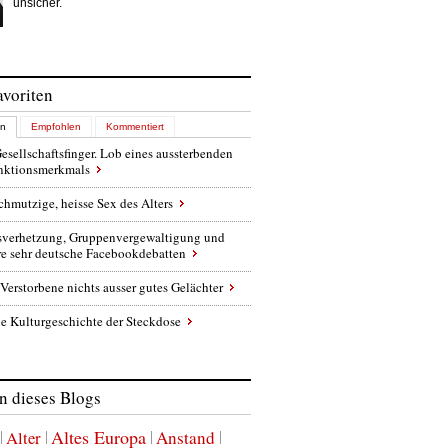
unsicher.
avoriten
en
Empfohlen
Kommentiert
esellschaftsfinger. Lob eines aussterbenden
inktionsmerkmals
chmutzige, heisse Sex des Alters
sverhetzung, Gruppenvergewaltigung und
re sehr deutsche Facebookdebatten
Verstorbene nichts ausser gutes Gelächter
e Kulturgeschichte der Steckdose
 dieses Blogs
Altes Europa
Alter
Anstand