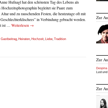
nne Hufnagl hat den schönsten Tag des Lebens als
ls Hochzeitsphotographin begleitet sie Paare zum
Altar und zu rauschenden Festen, die heutzutage oft mit
Zur Au
eschlechterklischees” in Verbindung gebracht werden.
ät ist …
Weiterlesen
→
Gastbeitrag
Heiraten
Hochzeit
Liebe
Tradition
,
,
,
,
,
Zur Au
Despina 
Lust und
Zur Au