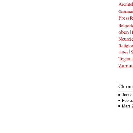
Archite
Geschicht
Fressf
Heiligen
oben
Neurei
Religio
S
Silber
Tegern
Zumut
Chron
Janua
Febru
März 