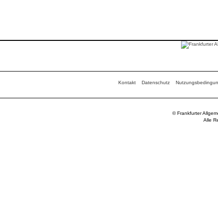
Kontakt
Datenschutz
Nutzungsbedingu
© Frankfurter Allge
Alle R