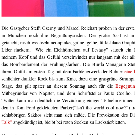
Die Gastgeber Steffi Czerny und Marcel Reichart proben in der er
in München noch ihre Begrüßungsreden. Der große Saal ist in b
getaucht; rasch wechseln neonpinke, grüne, gelbe, türkisblaue Grap
Lider flackern. “Wie ein Eichhörnchen auf Ecstasy” säuselt ein 
meinem Kopf und das Gefühl verschwindet nur langsam mit der a
das Bombardement der Frühlingsfarben. Die Burda-Managerin Steff
ihrem Outfit am ersten Tag mit dem Farbfeuerwerk der Bühne:
eine 
schlichter dunkler Rock bis zum Knie, dazu eine grasgrüne Strump
Stage, das gilt später an diesem Sonntag auch für die
Begegnu
Mitbegründer von Napster, und dem Schriftsteller Paulo Coelho
Twitter kann man deutlich die Verzückung einiger Teilnehmerinnen h
den in Tom Ford gekleideten Parker(“Isn’t the world cool now?”) f
schlabbrigen Sakkos sieht man sich müde. Die Provokation des Di
Talk”
angekündigt ist, bleibt bei roten Socken zu Lackstiefeletten.