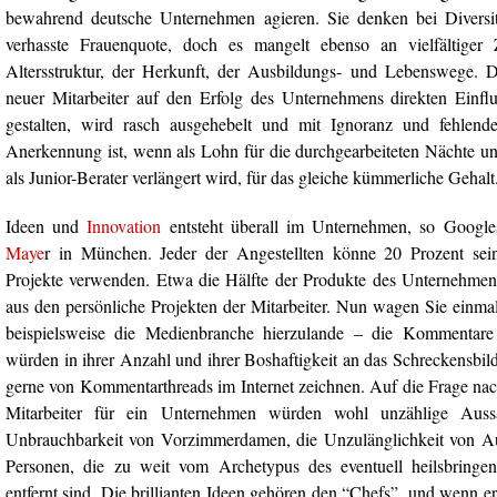
bewahrend deutsche Unternehmen agieren. Sie denken bei Diversit
verhasste Frauenquote, doch es mangelt ebenso an vielfältiger
Altersstruktur, der Herkunft, der Ausbildungs- und Lebenswege. 
neuer Mitarbeiter auf den Erfolg des Unternehmens direkten Einf
gestalten, wird rasch ausgehebelt und mit Ignoranz und fehlende
Anerkennung ist, wenn als Lohn für die durchgearbeiteten Nächte u
als Junior-Berater verlängert wird, für das gleiche kümmerliche Gehalt
Ideen und
Innovation
entsteht überall im Unternehmen, so Google
Maye
r in München. Jeder der Angestellten könne 20 Prozent sein
Projekte verwenden. Etwa die Hälfte der Produkte des Unternehmen
aus den persönliche Projekten der Mitarbeiter. Nun wagen Sie einma
beispielsweise die Medienbranche hierzulande – die Kommentare
würden in ihrer Anzahl und ihrer Boshaftigkeit an das Schreckensbild
gerne von Kommentarthreads im Internet zeichnen. Auf die Frage nac
Mitarbeiter für ein Unternehmen würden wohl unzählige Auss
Unbrauchbarkeit von Vorzimmerdamen, die Unzulänglichkeit von Au
Personen, die zu weit vom Archetypus des eventuell heilsbringen
entfernt sind. Die brillianten Ideen gehören den “Chefs”, und wenn e