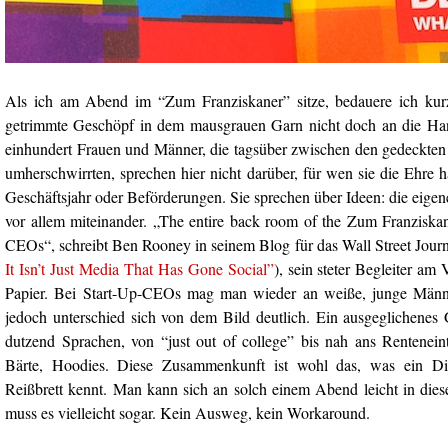
Als ich am Abend im “Zum Franziskaner” sitze, bedauere ich kurz
getrimmte Geschöpf in dem mausgrauen Garn nicht doch an die H
einhundert Frauen und Männer, die tagsüber zwischen den gedeck
umherschwirrten, sprechen hier nicht darüber, für wen sie die Ehre h
Geschäftsjahr oder Beförderungen. Sie sprechen über Ideen: die eige
vor allem miteinander. „The entire back room of the Zum Franziskan
CEOs“, schreibt Ben Rooney in seinem Blog für das Wall Street Journ
It Isn’t Just Media That Has Gone Social”
), sein steter Begleiter am
Papier. Bei Start-Up-CEOs mag man wieder an weiße, junge Männ
jedoch unterschied sich von dem Bild deutlich. Ein ausgeglichenes G
dutzend Sprachen, von “just out of college” bis nah ans Renteneintr
Bärte, Hoodies. Diese Zusammenkunft ist wohl das, was ein Di
Reißbrett kennt. Man kann sich an solch einem Abend leicht in dies
muss es vielleicht sogar. Kein Ausweg, kein Workaround.