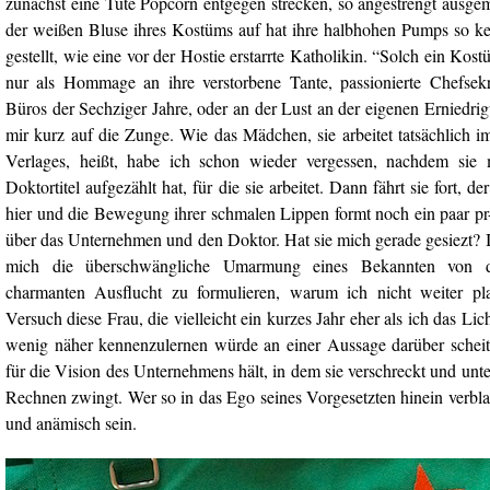
zunächst eine Tüte Popcorn entgegen strecken, so angestrengt ausgeme
der weißen Bluse ihres Kostüms auf hat ihre halbhohen Pumps so k
gestellt, wie eine vor der Hostie erstarrte Katholikin. “Solch ein Kost
nur als Hommage an ihre verstorbene Tante, passionierte Chefsekr
Büros der Sechziger Jahre, oder an der Lust an der eigenen Erniedri
mir kurz auf die Zunge. Wie das Mädchen, sie arbeitet tatsächlich i
Verlages, heißt, habe ich schon wieder vergessen, nachdem sie
Doktortitel aufgezählt hat, für die sie arbeitet. Dann fährt sie fort, 
hier und die Bewegung ihrer schmalen Lippen formt noch ein paar pr-
über das Unternehmen und den Doktor. Hat sie mich gerade gesiezt? 
mich die überschwängliche Umarmung eines Bekannten von 
charmanten Ausflucht zu formulieren, warum ich nicht weiter pl
Versuch diese Frau, die vielleicht ein kurzes Jahr eher als ich das Lich
wenig näher kennenzulernen würde an einer Aussage darüber schei
für die Vision des Unternehmens hält, in dem sie verschreckt und unt
Rechnen zwingt. Wer so in das Ego seines Vorgesetzten hinein verbla
und anämisch sein.