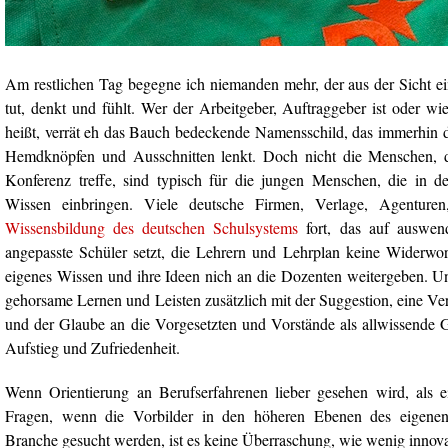
Am restlichen Tag begegne ich niemanden mehr, der aus der Sicht ein
tut, denkt und fühlt. Wer der Arbeitgeber, Auftraggeber ist oder w
heißt, verrät eh das Bauch bedeckende Namensschild, das immerhin d
Hemdknöpfen und Ausschnitten lenkt. Doch nicht die Menschen, 
Konferenz treffe, sind typisch für die jungen Menschen, die in 
Wissen einbringen. Viele deutsche Firmen, Verlage, Agenturen
Wissensbildung des deutschen Schulsystems
fort, das auf auswen
angepasste Schüler setzt, die Lehrern und Lehrplan keine Widerwor
eigenes Wissen und ihre Ideen nich an die Dozenten weitergeben. Un
gehorsame Lernen und Leisten zusätzlich mit der Suggestion, eine V
und der Glaube an die Vorgesetzten und Vorstände als allwissende G
Aufstieg und Zufriedenheit.
Wenn Orientierung an Berufserfahrenen lieber gesehen wird, als e
Fragen, wenn die Vorbilder in den höheren Ebenen des eigene
Branche gesucht werden, ist es keine Überraschung, wie wenig innovat