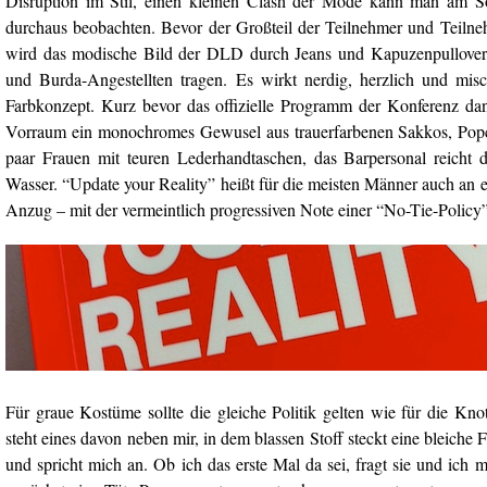
Disruption im Stil, einen kleinen Clash der Mode kann man am S
durchaus beobachten. Bevor der Großteil der Teilnehmer und Teilneh
wird das modische Bild der DLD durch Jeans und Kapuzenpullover 
und Burda-Angestellten tragen. Es wirkt nerdig, herzlich und misc
Farbkonzept. Kurz bevor das offizielle Programm der Konferenz dann
Vorraum ein monochromes Gewusel aus trauerfarbenen Sakkos, Popc
paar Frauen mit teuren Lederhandtaschen, das Barpersonal reicht d
Wasser. “Update your Reality” heißt für die meisten Männer auch an
Anzug – mit der vermeintlich progressiven Note einer “No-Tie-Policy”
Für graue Kostüme sollte die gleiche Politik gelten wie für die 
steht eines davon neben mir, in dem blassen Stoff steckt eine bleiche
und spricht mich an. Ob ich das erste Mal da sei, fragt sie und ich m