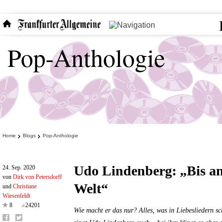
Pop-Anthologie
Home
Blogs
Pop-Anthologie
Udo Lindenberg: „Bis a
24. Sep. 2020
von
Dirk von Petersdorff
Welt“
und
Christiane
Wiesenfeldt
8
24201
Wie macht er das nur? Alles, was in Liebesliedern s