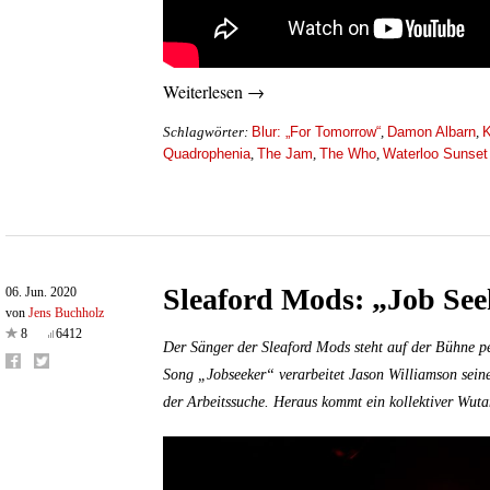
Weiterlesen →
Blur: „For Tomorrow“
Damon Albarn
K
Schlagwörter:
,
,
Quadrophenia
The Jam
The Who
Waterloo Sunset
,
,
,
Sleaford Mods: „Job See
06. Jun. 2020
von
Jens Buchholz
8
6412
Der Sänger der Sleaford Mods steht auf der Bühne p
Song „Jobseeker“ verarbeitet Jason Williamson sein
der Arbeitssuche. Heraus kommt ein kollektiver Wuta