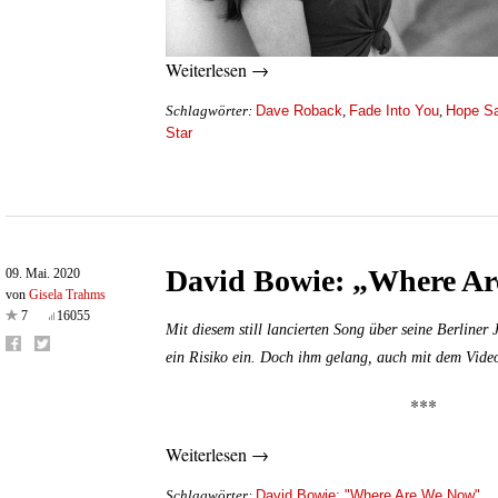
Weiterlesen →
Dave Roback
Fade Into You
Hope S
Schlagwörter:
,
,
Star
David Bowie: „Where A
09. Mai. 2020
von
Gisela Trahms
7
16055
Mit diesem still lancierten Song über seine Berline
ein Risiko ein. Doch ihm gelang, auch mit dem Vide
***
Weiterlesen →
David Bowie: "Where Are We Now"
Schlagwörter: