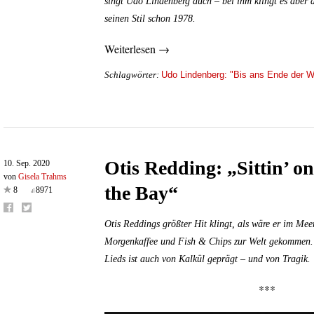
singt Udo Lindenberg auch – bei ihm klingt es aber 
seinen Stil schon 1978.
Weiterlesen →
Udo Lindenberg: "Bis ans Ende der W
Schlagwörter:
Otis Redding: „Sittin’ on
10. Sep. 2020
von
Gisela Trahms
the Bay“
8
8971
Otis Reddings größter Hit klingt, als wäre er im Me
Morgenkaffee und Fish & Chips zur Welt gekommen.
Lieds ist auch von Kalkül geprägt – und von Tragik.
***