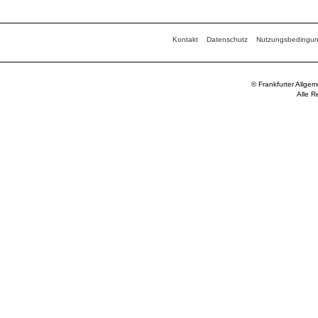
Kontakt
Datenschutz
Nutzungsbedingu
© Frankfurter Allge
Alle R