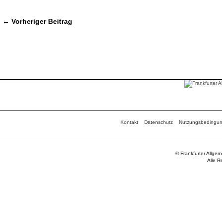
← Vorheriger Beitrag
Kontakt
Datenschutz
Nutzungsbedingu
© Frankfurter Allge
Alle R