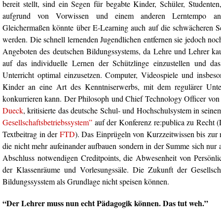
bereit stellt, sind ein Segen für begabte Kinder, Schüler, Studente
aufgrund von Vorwissen und einem anderen Lerntempo an U
Gleichermaßen könnte über E-Learning auch auf die schwächeren S
werden. Die schnell lernenden Jugendlichen entfernen sie jedoch noc
Angeboten des deutschen Bildungssystems, da Lehre und Lehrer ka
auf das individuelle Lernen der Schützlinge einzustellen und da
Unterricht optimal einzusetzen. Computer, Videospiele und insbe
Kinder an eine Art des Kenntniserwerbs, mit dem regulärer Unter
konkurrieren kann. Der Philosoph und Chief Technology Officer vo
Dueck
, kritisierte das deutsche Schul- und Hochschulsystem in sein
Gesellschaftsbetriebssystem”
auf der Konferenz re:publica zu Recht (
Textbeitrag in der
FTD
). Das Einprügeln von Kurzzeitwissen bis zur
die nicht mehr aufeinander aufbauen sondern in der Summe sich nur 
Abschluss notwendigen Creditpoints, die Abwesenheit von Persönlic
der Klassenräume und Vorlesungssäle. Die Zukunft der Gesellsch
Bildungssysstem als Grundlage nicht speisen können.
“Der Lehrer muss nun echt Pädagogik können. Das tut weh.”