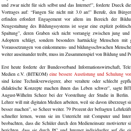
und zwar nicht für sich selbst und das Internet!”, forderte Dueck di
Vortrages auf: “Fangen Sie nicht mit 3.0 an!” Berufe, den Bürger
erfinden erfordert Engagement vor allem im Bereich der Bildu
Neugestaltung des Bildungssystems ist sogar eine explizit politisc
Spaltung”, deren Graben sich nicht vorrangig zwischen jung und 
Adoptern schlägt, sondern besonders hartnäckig Menschen mit 
Voraussetzungen von einkommens- und bildungsschwachen Menschen
weiter auseinander treibt, muss im Zusammenspiel von Bildung und P
Erst heute forderte der Bundesverband Informationswirtschaft, T
Medien e.V. (BITKOM)
eine bessere Ausrüstung und Schulung v
sind keine Technikverweigerer, aber veraltete oder schlecht gepf
didaktische Konzepte machen ihnen das Leben schwer”, sagte BI
August-Wilhelm Scheer bei der Vorstellung der Studie in Berlin.
Lehrer will mit digitalen Medien arbeiten, weil sie davon überzeugt si
besser machen”, so Scheer weiter. 79 Prozent der befragten Lehrkräft
schneller lernen, wenn sie im Unterricht mit Computer und Intern
beobachten, dass die Schüler durch den Medieneinsatz motivierter s
berichten, dass sie durch PC und Internet individueller auf die e