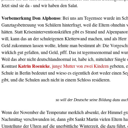
Jetzt sind sie da - und wir haben den Salat.
Vorbemerkung Don Alphonso
: Bei uns am Tegernsee wurde im Sc
Ganztagsbetreuung von Schülern hinterfragt, weil die Eltern ohnehin vi
hätten. Statt Kriseninterventionskräften gibt es Strand und Alpenpano
will, kann das an der schuleigenen Kletterwand machen, und als Herr 
Geld zukommen lassen wollte, lehnte man bestimmt ab: Die Vorgeschic
wirklich gut gefallen, und Geld, pfff. Das ist tegernseenormal und wur
Weil das aber nicht deutschlandnormal ist, habe ich, mittelalter Single
Katrin Roenicke
Kontrast
, junge Mutter von zwei Kindern
gebeten, e
Schule in Berlin bedeutet und wieso es eigentlich dort weder einen Se
gibt, und die Schulen auch nicht in einem Schloss residieren.
so will der Deutsche seine Bildung dazu auc
Wenn der November die Temperatur merklich absenkt, der Himmel gr
Nachmittag verschwunden ist, dann gibt Sankt Martin vielen Eltern ha
Umstellung der Uhren auf die unerbittliche Winterzeit, die dazu führt,