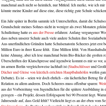
manchmal auch nicht so heimlich, nur Mitleid. Ich merke, wie ich mir 
könnte meine Kinder auf diese eine, diese richtig gute Schule schicken
Ein Jahr später in Berlin sammle ich Unterschriften, damit die Schulsoz
Grundschule meines Sohnes nicht in weniger als zwei Monaten gekün
Schulleitung hatte es
aus der Presse
erfahren: Anfang vergangener Woc
dass neben unserer Schule auch viele andere Schulen ihre Sozialarbeit
Aus unerfindlichen Gründen hatte Schulsenatorin Scheeres jetzt erst be
Million Euro in ihrer Kasse fehlt.
Eine
Million fehlt. Von Haushaltsdi
keine Ahnung, aber ich lese manchmal beim Bio-Bäcker die großen ro
Überschriften der Klatschpresse und irgendwie kommt es mir so vor, al
im armen Berlin vergleichsweise lachhaft ist (
Stadtschlösser
und Großf
Dächer und Gleise von kürzlich errichten Hauptbahnhöfen
werfen gan
Debatte). Es ist – seien wir doch ehrlich – ein lächerlicher Betrag für d
Relation zu allem anderen. Doch Scheeres muss offenbar sparen:
Weit
aus der Vorbereitung von Jugendlichen für die spätere Ausbildung in 
gezogen – ein Projekt, dessen Erfolgsquote bei 90 Prozent liegt. Warum
Jahresende auf, dass Geld fehlt? Vielleicht liegt es an der eben vom 