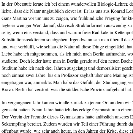
In der Oberstufe lernte ich bei einem wundervollen Biologie-Lehrer, d
liebte, dass die Natur unglaublich clever ist: Er las uns aus Konrad L
Gans Martina vor um uns zu zeigen, wie frühkindliche Prägung funkti
legte er weniger Wert darauf, sklavisch Strukturformeln auswendig zu 
selig, wenn eins verstand, dass und warum freie Radikale in Kettenpo
Substitutionsreaktionen so abgehen. Irgendwann sah man überall das 
und war verblüfft, wie schlau die Natur all diese Dinge eingefädelt hat
Liebe habe ich mitgenommen, als ich mich nach Berlin aufmachte, wo
studierte. Doch leider hatte man in Berlin gerade auf den neuen Bache
Studium habe ich nach drei Jahren ausgelaugt und demoralisiert gesc
noch einmal zwei Jahre, bis ein Professor zaghaft über eine Mailinglis
eingetragen war, anmerkte: Man habe das Gefühl, der Studiengang sei
Bravo. Berlin hat zerstört, was die süddeutsche Provinz aufgebaut hat.
Im vergangenen Jahr kamen wir alle zurück zu jenem Ort an dem wir 
gemacht hatten. Neun Jahre hatte ich das eckige Gymnasium in einem 
Der Verein der Freunde dieses Gymnasiums hatte anlässlich unseres E
Sektempfang bereitet. Zudem wurden wir Teil einer Führung durch d
offenbart wurde, wie sehr auch heute, in den Jahren der Krise, diese e