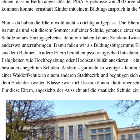
ahnen, dass in Berlin angesichts der PISA-Ergebnisse von 2003 irgen
kommen konnte, ernsthaft Kinder mit einem Bildungsanspruch in die W
Nun – da haben die Eltern wohl nicht so richtig aufgepasst. Die Eltern
ist nun da und seit diesem Sommer auf einer Schule, genauer: einer st
Schule seines Einzugsgebietes, denn wir haben keinen Sonderaufwand
anderswo unterzubringen. Damit fallen wir als Bildungsbürgertums-El
aus dem Rahmen. Andere Eltern bemühen psychologische Gutachten, d
Fähigkeiten wie Hochbegabung oder Hochsensibilität attestieren – ein 
besonders begehrten Schulen. Andere – gar nicht so wenige – fahren 
einer Waldorfschule in einem anderen Stadtbezirk und begnügen sich d
dem Ende der zweiten Klasse zwar nicht lesen können, dafür aber se
Für diese Eltern, angesichts der Aussicht auf die staatliche Schule, ein 