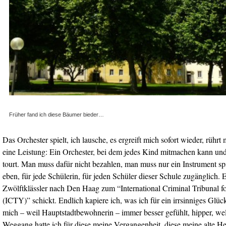
Früher fand ich diese Bäumer bieder…
Das Orchester spielt, ich lausche, es ergreift mich sofort wieder, rühr
eine Leistung: Ein Orchester, bei dem jedes Kind mitmachen kann un
tourt. Man muss dafür nicht bezahlen, man muss nur ein Instrument sp
eben, für jede Schülerin, für jeden Schüler dieser Schule zugänglich. 
Zwölftklässler nach Den Haag zum “International Criminal Tribunal f
(ICTY)” schickt. Endlich kapiere ich, was ich für ein irrsinniges Glück
mich – weil Hauptstadtbewohnerin – immer besser gefühlt, hipper, w
Weggang hatte ich für diese meine Vergangenheit, diese meine alte 