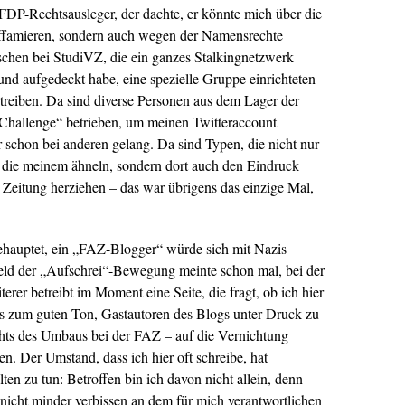
DP-Rechtsausleger, der dachte, er könnte mich über die
 diffamieren, sondern auch wegen der Namensrechte
rschen bei StudiVZ, die ein ganzes Stalkingnetzwerk
rt und aufgedeckt habe, eine spezielle Gruppe einrichteten
treiben. Da sind diverse Personen aus dem Lager der
 „Challenge“ betrieben, um meinen Twitteraccount
r schon bei anderen gelang. Da sind Typen, die nicht nur
 die meinem ähneln, sondern dort auch den Eindruck
 Zeitung herziehen – das war übrigens das einzige Mal,
 behauptet, ein „FAZ-Blogger“ würde sich mit Nazis
feld der „Aufschrei“-Bewegung meinte schon mal, bei der
er betreibt im Moment eine Seite, die fragt, ob ich hier
 es zum guten Ton, Gastautoren des Blogs unter Druck zu
chts des Umbaus bei der FAZ – auf die Vernichtung
en. Der Umstand, dass ich hier oft schreibe, hat
ten zu tun: Betroffen bin ich davon nicht allein, denn
 nicht minder verbissen an dem für mich verantwortlichen