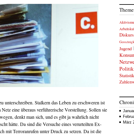
Themen
Aktivism
Arbeitskul
Diskurs
Gerechtigk
Jugend
Konsu
Netzw
Politik
Statisti
Zahlenv
Chron
 zu unterschreiben. Stalkern das Leben zu erschweren ist
Netz eine überaus verführerische Vorstellung. Sollen sie
Janua
wegen, denkt man sich, und es gibt ja wahrlich nicht
Febru
März 
cht hätte. Da sind die Versuche eines verurteilten Ex-
 mit Terroranrufen unter Druck zu setzen. Da ist die