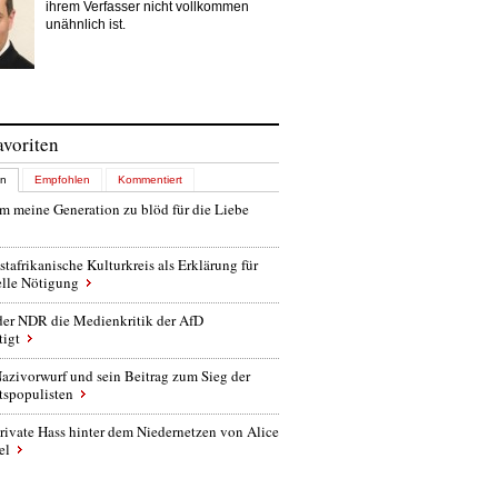
ihrem Verfasser nicht vollkommen
unähnlich ist.
avoriten
en
Empfohlen
Kommentiert
 meine Generation zu blöd für die Liebe
stafrikanische Kulturkreis als Erklärung für
elle Nötigung
der NDR die Medienkritik der AfD
tigt
azivorwurf und sein Beitrag zum Sieg der
tspopulisten
rivate Hass hinter dem Niedernetzen von Alice
el