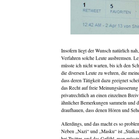
Insofern liegt der Wunsch natürlich na
Verfahren solche Leute ausbremsen. L
müsste ich nicht warten, bis ich den S
die diversen Leute zu wehren, die meine
dass deren Tätigkeit dazu geeignet sch
das Recht auf freie Meinungsäusserung g
privatrechtlich an einen einzelnen Brei
ähnlicher Bemerkungen sammeln und da
draufhauen, dass denen Hören und Sehe
Allerdings, und das macht es so problem
Neben „Nazi“ und „Masku“ ist „Stalker
bei Twitter, und das Gefühl, man müsst