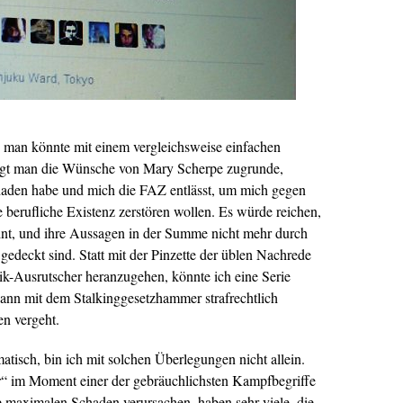
h, man könnte mit einem vergleichsweise einfachen
egt man die Wünsche von Mary Scherpe zugrunde,
chaden habe und mich die FAZ entlässt, um mich gegen
 berufliche Existenz zerstören wollen. Es würde reichen,
eint, und ihre Aussagen in der Summe nicht mehr durch
edeckt sind. Statt mit der Pinzette der üblen Nachrede
vik-Ausrutscher heranzugehen, könnte ich eine Serie
nn mit dem Stalkinggesetzhammer strafrechtlich
n vergeht.
atisch, bin ich mit solchen Überlegungen nicht allein.
“ im Moment einer der gebräuchlichsten Kampfbegriffe
e maximalen Schaden verursachen, haben sehr viele, die