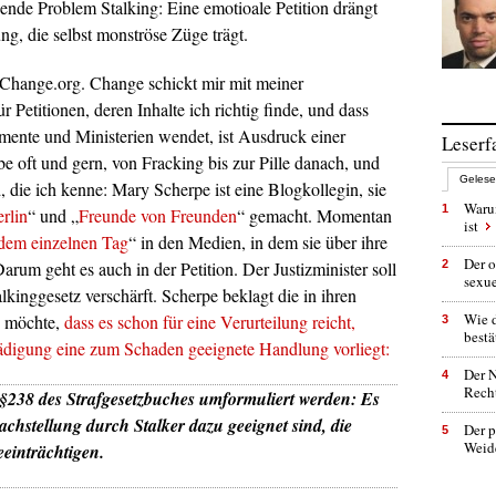
nde Problem Stalking: Eine emotioale Petition drängt
ung, die selbst monströse Züge trägt.
Change.org. Change schickt mir mit meiner
Petitionen, deren Inhalte ich richtig finde, und dass
amente und Ministerien wendet, ist Ausdruck einer
Leserf
e oft und gern, von Fracking bis zur Pille danach, und
Geles
, die ich kenne: Mary Scherpe ist eine Blogkollegin, sie
Warum
1
erlin
“ und „
Freunde von Freunden
“ gemacht. Momentan
ist
dem einzelnen Tag
“ in den Medien, in dem sie über ihre
Der o
arum geht es auch in der Petition. Der Justizminister soll
2
sexu
lkinggesetz verschärft. Scherpe beklagt die in ihren
Wie 
d möchte,
dass es schon für eine Verurteilung reicht,
3
bestä
ädigung eine zum Schaden geeignete Handlung vorliegt:
Der N
4
Rech
§238 des Strafgesetzbuches umformuliert werden: Es
achstellung durch Stalker dazu geeignet sind, die
Der p
5
Weid
einträchtigen.