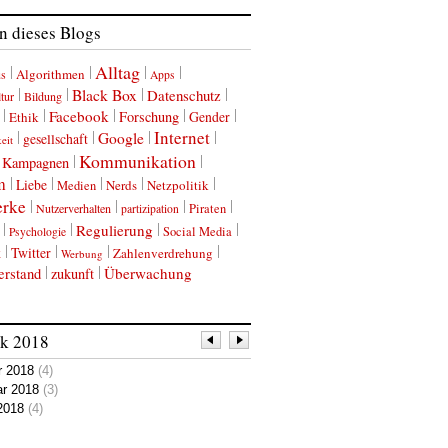
 dieses Blogs
Alltag
Algorithmen
us
Apps
Black Box
Datenschutz
tur
Bildung
Facebook
Forschung
Gender
Ethik
Internet
Google
gesellschaft
eit
Kommunikation
Kampagnen
m
Liebe
Nerds
Netzpolitik
Medien
erke
Nutzerverhalten
Piraten
partizipation
Regulierung
Social Media
Psychologie
k
Twitter
Zahlenverdrehung
Werbung
erstand
Überwachung
zukunft
ik
2018
r 2018
(4)
ar 2018
(3)
2018
(4)