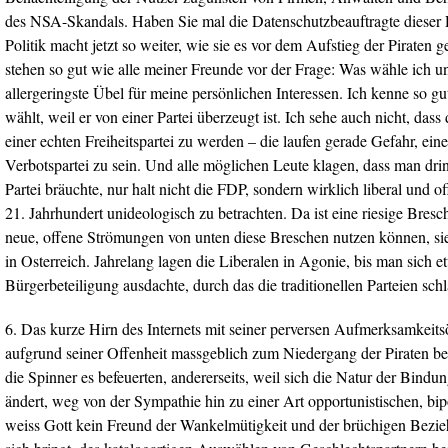
des NSA-Skandals. Haben Sie mal die Datenschutzbeauftragte dieser
Politik macht jetzt so weiter, wie sie es vor dem Aufstieg der Piraten 
stehen so gut wie alle meiner Freunde vor der Frage: Was wähle ich un
allergeringste Übel für meine persönlichen Interessen. Ich kenne so g
wählt, weil er von einer Partei überzeugt ist. Ich sehe auch nicht, das
einer echten Freiheitspartei zu werden – die laufen gerade Gefahr, ei
Verbotspartei zu sein. Und alle möglichen Leute klagen, dass man drin
Partei bräuchte, nur halt nicht die FDP, sondern wirklich liberal und o
21. Jahrhundert unideologisch zu betrachten. Da ist eine riesige Bres
neue, offene Strömungen von unten diese Breschen nutzen können, s
in Osterreich. Jahrelang lagen die Liberalen in Agonie, bis man sich 
Bürgerbeteiligung ausdachte, durch das die traditionellen Parteien schl
6. Das kurze Hirn des Internets mit seiner perversen Aufmerksamkeit
aufgrund seiner Offenheit massgeblich zum Niedergang der Piraten bei
die Spinner es befeuerten, andererseits, weil sich die Natur der Bind
ändert, weg von der Sympathie hin zu einer Art opportunistischen, bip
weiss Gott kein Freund der Wankelmütigkeit und der brüchigen Bezie