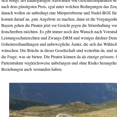
sich bringt, des katalogartigen Auswählen von Geschlechtspartnern be
nach dem günstigsten Preis, egal unter welchen Bedingungen das Zeug
danach wollen sie unbedingt eine Mietpreisbreme und Nudel-BGE für al
kommt darauf an, gute Angebote zu machen, dann ist die Vergangenhei
Bayern gehen die Piraten jetzt vor Gericht gegen die Störerhaftung vor
festschreiben möchten. Es gibt immer noch den Wunsch nach Vorrats
Leistungsschutzrechten und Zwangs-DRM und weniger direkter Demo
Geheimverhandlungen und unbewegliche Ämter, die sich das Wählsch
wünschen. Die Brüche in dieser Gesellschaft sind weiterhin da, und sie 
die Frage, was sie bieten. Die Piraten können da als einzige grössere,
Parteistruktur vergleichsweise unbefangen und ohne Risiko herangehe
Beziehungen auch verstanden haben.