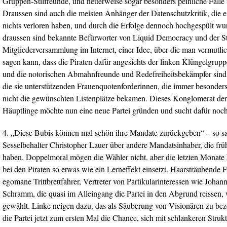
Gruppen-Stilfreunde, und netterweise sogar besonders peinliche Fälle 
Draussen sind auch die meisten Anhänger der Datenschutzkritik, die eig
nichts verloren haben, und durch die Erfolge dennoch hochgespült w
draussen sind bekannte Befürworter von Liquid Democracy und der S
Mitgliederversammlung im Internet, einer Idee, über die man vermutl
sagen kann, dass die Piraten dafür angesichts der linken Klüngelgrupp
und die notorischen Abmahnfreunde und Redefreiheitsbekämpfer sind
die sie unterstützenden Frauenquotenforderinnen, die immer besonder
nicht die gewünschten Listenplätze bekamen. Dieses Konglomerat der
Häuptlinge möchte nun eine neue Partei gründen und sucht dafür noch
4. „Diese Bubis können mal schön ihre Mandate zurückgeben“ – so sa
Sesselbehalter Christopher Lauer über andere Mandatsinhaber, die früh
haben. Doppelmoral mögen die Wähler nicht, aber die letzten Monate 
bei den Piraten so etwas wie ein Lerneffekt einsetzt. Haarsträubende
egomane Trittbrettfahrer, Vertreter von Partikularinteressen wie Johan
Schramm, die quasi im Alleingang die Partei in den Abgrund reissen,
gewählt. Linke neigen dazu, das als Säuberung von Visionären zu beze
die Partei jetzt zum ersten Mal die Chance, sich mit schlankeren Struk