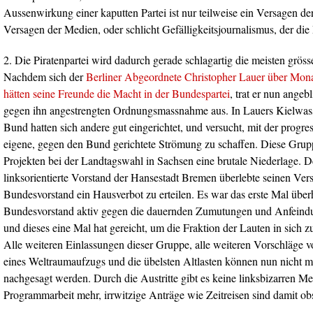
Aussenwirkung einer kaputten Partei ist nur teilweise ein Versagen der 
Versagen der Medien, oder schlicht Gefälligkeitsjournalismus, der die 
2. Die Piratenpartei wird dadurch gerade schlagartig die meisten gröss
Nachdem sich der
Berliner Abgeordnete Christopher Lauer über Monate
hätten seine Freunde die Macht in der Bundespartei
, trat er nun ange
gegen ihn angestrengten Ordnungsmassnahme aus. In Lauers Kielwass
Bund hatten sich andere gut eingerichtet, und versucht, mit der progres
eigene, gegen den Bund gerichtete Strömung zu schaffen. Diese Gruppe
Projekten bei der Landtagswahl in Sachsen eine brutale Niederlage. D
linksorientierte Vorstand der Hansestadt Bremen überlebte seinen Ver
Bundesvorstand ein Hausverbot zu erteilen. Es war das erste Mal überh
Bundesvorstand aktiv gegen die dauernden Zumutungen und Anfeindu
und dieses eine Mal hat gereicht, um die Fraktion der Lauten in sich 
Alle weiteren Einlassungen dieser Gruppe, alle weiteren Vorschläge vo
eines Weltraumaufzugs und die übelsten Altlasten können nun nicht m
nachgesagt werden. Durch die Austritte gibt es keine linksbizarren Me
Programmarbeit mehr, irrwitzige Anträge wie Zeitreisen sind damit obs