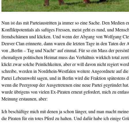
Nun ist das mit Parteiaustritten ja immer so eine Sache. Den Medien 
Konfliktpotentials als saftiges Fressen, meist geht es rund, und Men
fremdschämen und klicken. Und wenn der Abgang von Wolfgang Clem
Denver Clan erinnerte, dann waren die letzten Tage in den Taten der 
von „Berlin – Tag und Nacht“ auf einmal. Für so ein Mass der persön
ehemaligen politischen Heimat muss das Verhältnis wirklich total zerrü
klickt zwar solche Peinlichkeiten, aber er will davon nicht regiert we
schreibe, werden in Nordrhein-Westfalen weitere Angeordnete auf die 
Partei Lebeunwohl sagen, und in Berlin wird die Fraktion spätestens 
wenn die Peergroup der Ausgetretenen eine neue Partei gegründet hat
wurde übrigens von vielen Ex-Piraten erneut gefordert, mich zu entla
Meinung erstaunen, aber:
Ich beschäftige mich mit denen ja schon länger, und man macht meines
die Piraten für ein totes Pferd zu halten. Und dafür habe ich einige Gr