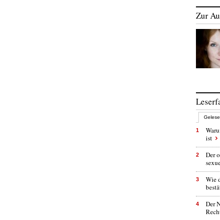
Zur Au
Leserf
Geles
Warum
1
ist
Der o
2
sexu
Wie 
3
bestä
Der N
4
Rech