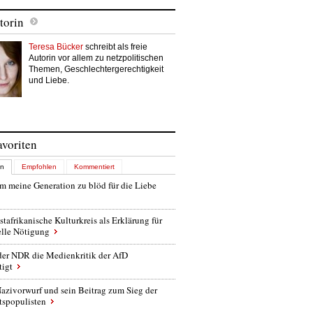
torin
Teresa Bücker
schreibt als freie
Autorin vor allem zu netzpolitischen
Themen, Geschlechtergerechtigkeit
und Liebe.
avoriten
en
Empfohlen
Kommentiert
 meine Generation zu blöd für die Liebe
stafrikanische Kulturkreis als Erklärung für
elle Nötigung
der NDR die Medienkritik der AfD
tigt
azivorwurf und sein Beitrag zum Sieg der
tspopulisten