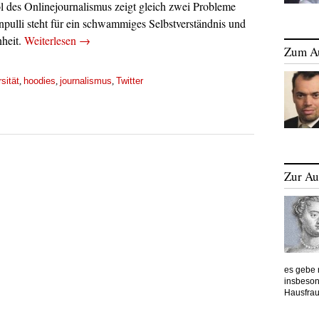
 des Onlinejournalismus zeigt gleich zwei Probleme
pulli steht für ein schwammiges Selbstverständnis und
heit.
Weiterlesen
→
Zum A
rsität
hoodies
journalismus
Twitter
,
,
,
Zur Au
es gebe 
insbeson
Hausfrau