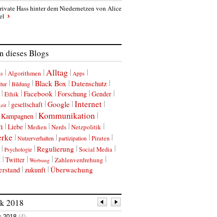
rivate Hass hinter dem Niedernetzen von Alice
el
 dieses Blogs
Alltag
Algorithmen
us
Apps
Black Box
Datenschutz
tur
Bildung
Facebook
Forschung
Gender
Ethik
Internet
Google
gesellschaft
eit
Kommunikation
Kampagnen
m
Liebe
Nerds
Netzpolitik
Medien
erke
Nutzerverhalten
Piraten
partizipation
Regulierung
Social Media
Psychologie
k
Twitter
Zahlenverdrehung
Werbung
erstand
Überwachung
zukunft
ik
2018
r 2018
(4)