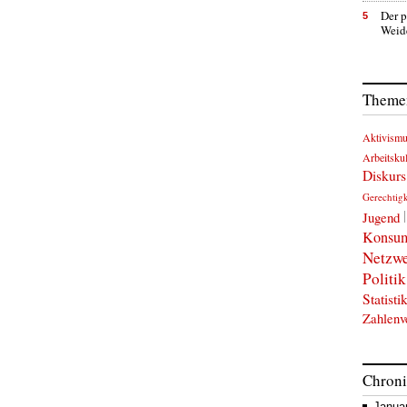
Der p
5
Weid
Themen
Aktivism
Arbeitskul
Diskurs
Gerechtigk
Jugend
Konsu
Netzw
Politik
Statisti
Zahlenv
Chron
Janua