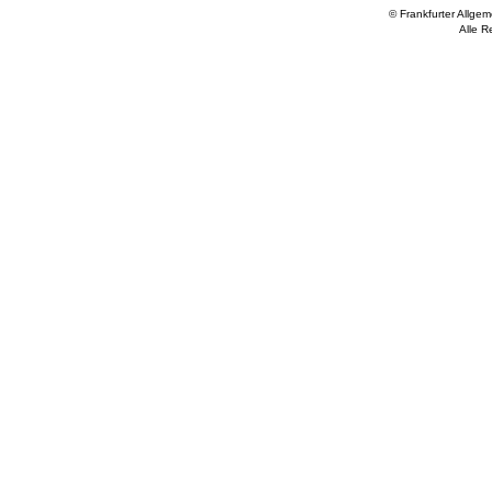
© Frankfurter Allge
Alle R