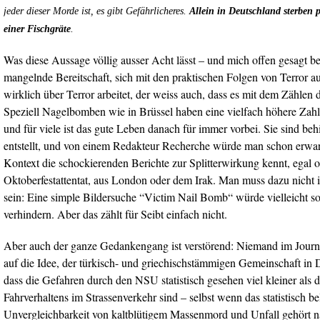
jeder dieser Morde ist, es gibt Gefährlicheres.
Allein in Deutschland sterben 
einer Fischgräte
.
Was diese Aussage völlig ausser Acht lässt – und mich offen gesagt bet
mangelnde Bereitschaft, sich mit den praktischen Folgen von Terror a
wirklich über Terror arbeitet, der weiss auch, dass es mit dem Zählen d
Speziell Nagelbomben wie in Brüssel haben eine vielfach höhere Zahl
und für viele ist das gute Leben danach für immer vorbei. Sie sind behi
entstellt, und von einem Redakteur Recherche würde man schon erwart
Kontext die schockierenden Berichte zur Splitterwirkung kennt, egal o
Oktoberfestattentat, aus London oder dem Irak. Man muss dazu nicht i
sein: Eine simple Bildersuche “Victim Nail Bomb“ würde vielleicht s
verhindern. Aber das zählt für Seibt einfach nicht.
Aber auch der ganze Gedankengang ist verstörend: Niemand im Journ
auf die Idee, der türkisch- und griechischstämmigen Gemeinschaft in
dass die Gefahren durch den NSU statistisch gesehen viel kleiner als 
Fahrverhaltens im Strassenverkehr sind – selbst wenn das statistisch b
Unvergleichbarkeit von kaltblütigem Massenmord und Unfall gehört 