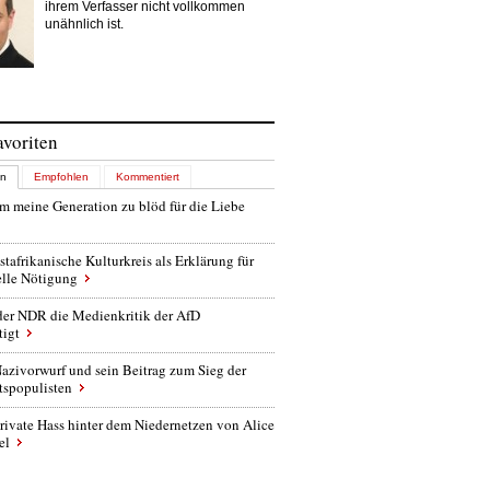
ihrem Verfasser nicht vollkommen
unähnlich ist.
avoriten
en
Empfohlen
Kommentiert
 meine Generation zu blöd für die Liebe
stafrikanische Kulturkreis als Erklärung für
elle Nötigung
der NDR die Medienkritik der AfD
tigt
azivorwurf und sein Beitrag zum Sieg der
tspopulisten
rivate Hass hinter dem Niedernetzen von Alice
el