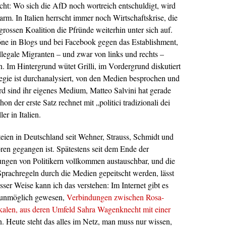
cht: Wo sich die AfD noch wortreich entschuldigt, wird
rm. In Italien herrscht immer noch Wirtschaftskrise, die
 grossen Koalition die Pfründe weiterhin unter sich auf.
öne in Blogs und bei Facebook gegen das Establishment,
legale Migranten – und zwar von links und rechts –
. Im Hintergrund wütet Grilli, im Vordergrund diskutiert
gie ist durchanalysiert, von den Medien besprochen und
d sind ihr eigenes Medium, Matteo Salvini hat gerade
n der erste Satz rechnet mit „politici tradizionali dei
er in Italien.
teien in Deutschland seit Wehner, Strauss, Schmidt und
ren gegangen ist. Spätestens seit dem Ende der
ngen von Politikern vollkommen austauschbar, und die
prachregeln durch die Medien gepeitscht werden, lässt
er Weise kann ich das verstehen: Im Internet gibt es
s unmöglich gewesen,
Verbindungen zwischen Rosa-
alen, aus deren Umfeld Sahra Wagenknecht mit einer
n. Heute steht das alles im Netz, man muss nur wissen,