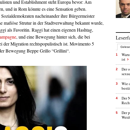
ulisten und Establishment steht Europa bevor: Am
n, und in Rom könnte es eine Sensation geben.
 Sozialdemokraten nacheinander ihre Bürgermeister
e mafiöse Strutur in der Stadtverwaltung bekannt wurde,
aggi als Favoritin. Raggi hat einen eigenen Hashtag,
Kampagne
, und eine Bewegung hinter sich, die bei
Leserf
ei der Migration rechtspopulistisch ist. Movimento 5
Geles
der Bewegung Beppe Grillo “Grillini“.
Warum
1
ist
Der o
2
sexu
Wie 
3
bestä
Der N
4
Rech
Der p
5
Weid