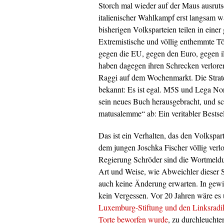
Storch mal wieder auf der Maus ausruts
italienischer Wahlkampf erst langsam wa
bisherigen Volksparteien teilen in einer
Extremistische und völlig enthemmte T
gegen die EU, gegen den Euro, gegen il
haben dagegen ihren Schrecken verloren
Raggi auf dem Wochenmarkt. Die Strate
bekannt: Es ist egal. M5S und Lega Nor
sein neues Buch herausgebracht, und scho
matusalemme“ ab: Ein veritabler Bestsell
Das ist ein Verhalten, das den Volkspar
dem jungen Joschka Fischer völlig verlo
Regierung Schröder sind die Wortmeldu
Art und Weise, wie Abweichler dieser S
auch keine Änderung erwarten. In gewiss
kein Vergessen. Vor 20 Jahren wäre e
Luxemburg-Stiftung und den Linksradik
Torte beworfen wurde
, zu durchleuchte