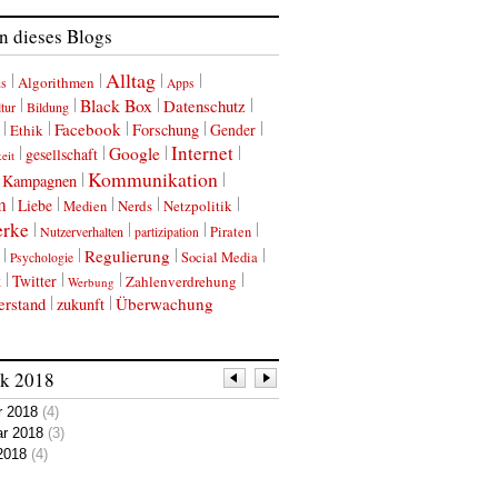
 dieses Blogs
Alltag
Algorithmen
us
Apps
Black Box
Datenschutz
tur
Bildung
Facebook
Forschung
Gender
Ethik
Internet
Google
gesellschaft
eit
Kommunikation
Kampagnen
m
Liebe
Nerds
Netzpolitik
Medien
erke
Nutzerverhalten
Piraten
partizipation
Regulierung
Social Media
Psychologie
k
Twitter
Zahlenverdrehung
Werbung
erstand
Überwachung
zukunft
ik
2018
r 2018
(4)
ar 2018
(3)
2018
(4)