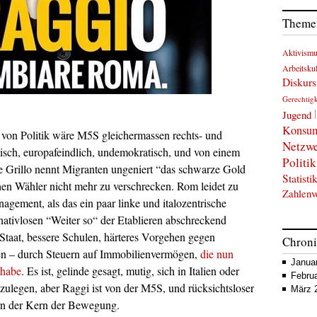
Themen
Aktivism
Arbeitskul
Diskurs
Gerechtigk
Jugend
Konsu
 von Politik wäre M5S gleichermassen rechts- und
Netzw
istisch, europafeindlich, undemokratisch, und von einem
Politik
e Grillo nennt Migranten ungeniert “das schwarze Gold
Statisti
chen Wähler nicht mehr zu verschrecken. Rom leidet zu
Zahlenv
gement, als das ein paar linke und italozentrische
nativlosen “Weiter so“ der Etablieren abschreckend
Staat, bessere Schulen, härteres Vorgehen gegen
Chron
en – durch Steuern auf Immobilienvermögen,
die nun
Janua
 habe
. Es ist, gelinde gesagt, mutig, sich in Italien oder
Febru
zulegen, aber Raggi ist von der M5S, und rücksichtsloser
März 
ern der Kern der Bewegung.