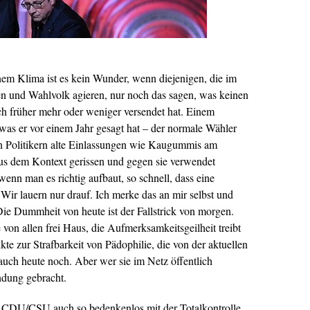
nem Klima ist es kein Wunder, wenn diejenigen, die im
ien und Wahlvolk agieren, nur noch das sagen, was keinen
ich früher mehr oder weniger versendet hat. Einem
 was er vor einem Jahr gesagt hat – der normale Wähler
n Politikern alte Einlassungen wie Kaugummis am
aus dem Kontext gerissen und gegen sie verwendet
 wenn man es richtig aufbaut, so schnell, dass eine
Wir lauern nur drauf. Ich merke das an mir selbst und
 Die Dummheit von heute ist der Fallstrick von morgen.
n allen frei Haus, die Aufmerksamkeitsgeilheit treibt
kte zur Strafbarkeit von Pädophilie, die von der aktuellen
auch heute noch. Aber wer sie im Netz öffentlich
indung gebracht.
d CDU/CSU auch so bedenkenlos mit der Totalkontrolle