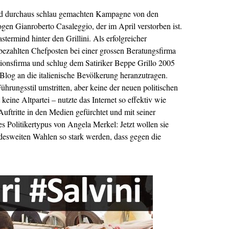
 und durchaus schlau gemachten Kampagne von den
en Gianroberto Casaleggio, der im April verstorben ist.
termind hinter den Grillini. Als erfolgreicher
 bezahlten Chefposten bei einer grossen Beratungsfirma
ionsfirma und schlug dem Satiriker Beppe Grillo 2005
a Blog an die italienische Bevölkerung heranzutragen.
ührungsstil umstritten, aber keine der neuen politischen
eine Altpartei – nutzte das Internet so effektiv wie
Auftritte in den Medien gefürchtet und mit seiner
es Politikertypus von Angela Merkel: Jetzt wollen sie
esweiten Wahlen so stark werden, dass gegen die