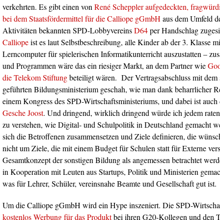
verkehrten. Es gibt einen von
René Scheppler aufgedeckten, fragwürd
bei dem Staatsfördermittel für die Calliope gGmbH
aus dem Umfeld d
Aktivitäten bekannten SPD-Lobbyvereins
D64
per Handschlag zugesi
Calliope
ist es laut Selbstbeschreibung, alle Kinder ab der 3. Klasse 
Lerncomputer für spielerischen Informatikunterricht auszustatten – 
und Programmen wäre das ein riesiger Markt, an dem Partner wie
Goo
die Telekom Stiftung
beteiligt wären. Der Vertragsabschluss mit dem
geführten Bildungsministerium geschah, wie man dank beharrlicher Re
einem Kongress des SPD-Wirtschaftsministeriums, und dabei ist auc
Gesche Joost
. Und dringend, wirklich dringend würde ich jedem raten
zu verstehen, wie Digital- und Schulpolitik in Deutschland gemacht 
sich die Betroffenen zusammensetzen und Ziele definieren, die wünsc
nicht um Ziele, die mit einem Budget für Schulen statt für Externe ve
Gesamtkonzept der sonstigen Bildung als angemessen betrachtet werde
in Kooperation mit Leuten aus Startups, Politik und Ministerien gemac
was für Lehrer, Schüler, vereinsnahe Beamte und Gesellschaft gut ist.
Um die Calliope gGmbH wird ein Hype inszeniert. Die SPD-Wirtschaf
kostenlos Werbung für das Produkt
bei ihren G20-Kollegen und den Tw