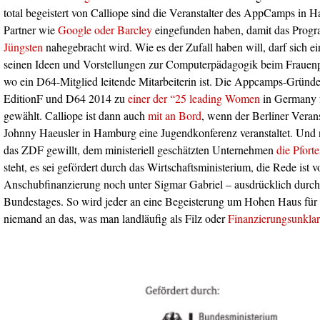
total begeistert von Calliope sind die Veranstalter des AppCamps in 
Partner wie
Google oder Barcley
eingefunden haben, damit das Prog
Jüngsten
nahegebracht wird. Wie es der Zufall haben will, darf sich
seinen Ideen und Vorstellungen zur Computerpädagogik beim Frauen
wo ein D64-Mitglied leitende Mitarbeiterin ist. Die Appcamps-Gründe
EditionF und D64 2014 zu
einer der “25 leading Women
in Germany f
gewählt. Calliope ist dann auch
mit an Bord
, wenn der Berliner Veran
Johnny Haeusler in Hamburg eine Jugendkonferenz veranstaltet. Und n
das ZDF gewillt, dem ministeriell geschätzten Unternehmen
die Pfort
steht, es sei gefördert durch das Wirtschaftsministerium, die Rede ist 
Anschubfinanzierung noch unter Sigmar Gabriel – ausdrücklich durch
Bundestages. So wird jeder an eine Begeisterung um Hohen Haus für 
niemand an das, was man landläufig als Filz oder
Finanzierungsunklar