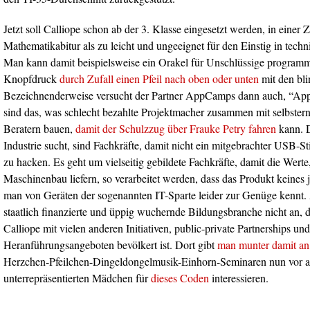
Jetzt soll Calliope schon ab der 3. Klasse eingesetzt werden, in einer Z
Mathematikabitur als zu leicht und ungeeignet für den Einstig in techn
Man kann damit beispielsweise ein Orakel für Unschlüssige programm
Knopfdruck
durch Zufall einen Pfeil nach oben oder unten
mit den bl
Bezeichnenderweise versucht der Partner AppCamps dann auch, “App
sind das, was schlecht bezahlte Projektmacher zusammen mit selbster
Beratern bauen,
damit der Schulzzug über Frauke Petry fahren
kann. D
Industrie sucht, sind Fachkräfte, damit nicht ein mitgebrachter USB-St
zu hacken. Es geht um vielseitig gebildete Fachkräfte, damit die Werte
Maschinenbau liefern, so verarbeitet werden, dass das Produkt keines 
man von Geräten der sogenannten IT-Sparte leider zur Genüge kennt. 
staatlich finanzierte und üppig wuchernde Bildungsbranche nicht an,
Calliope mit vielen anderen Initiativen, public-private Partnerships un
Heranführungsangeboten bevölkert ist. Dort gibt
man munter damit an
Herzchen-Pfeilchen-Dingeldongelmusik-Einhorn-Seminaren nun vor al
unterrepräsentierten Mädchen für
dieses Coden
interessieren.