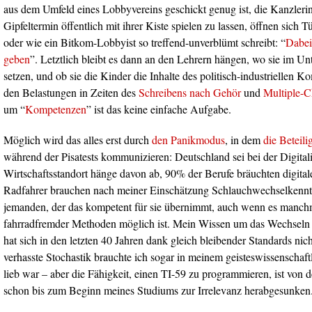
aus dem Umfeld eines Lobbyvereins geschickt genug ist, die Kanzleri
Gipfeltermin öffentlich mit ihrer Kiste spielen zu lassen, öffnen sich 
oder wie ein Bitkom-Lobbyist so treffend-unverblümt schreibt: “
Dabei
geben
”. Letztlich bleibt es dann an den Lehrern hängen, wo sie im Un
setzen, und ob sie die Kinder die Inhalte des politisch-industriellen K
den Belastungen in Zeiten des
Schreibens nach Gehör
und
Multiple-C
um “
Kompetenzen
” ist das keine einfache Aufgabe.
Möglich wird das alles erst durch
den Panikmodus
, in dem
die Beteili
während der Pisatests kommunizieren: Deutschland sei bei der Digitali
Wirtschaftsstandort hänge davon ab, 90% der Berufe bräuchten digit
Radfahrer brauchen nach meiner Einschätzung Schlauchwechselkenntn
jemanden, der das kompetent für sie übernimmt, auch wenn es manch
fahrradfremder Methoden möglich ist. Mein Wissen um das Wechseln
hat sich in den letzten 40 Jahren dank gleich bleibender Standards nich
verhasste Stochastik brauchte ich sogar in meinem geisteswissenschaftl
lieb war – aber die Fähigkeit, einen TI-59 zu programmieren, ist von d
schon bis zum Beginn meines Studiums zur Irrelevanz herabgesunken