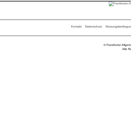
Kontakt
Datenschutz
Nutzungsbedingu
© Frankfurter Allge
Alle R