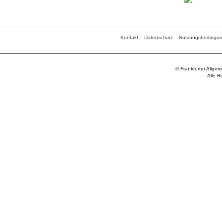
Kontakt
Datenschutz
Nutzungsbedingu
© Frankfurter Allge
Alle R