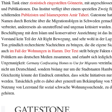
Think Tank einer
zionistisch eingestellten Gönnerin
, mit angeschloss
und Publikationen. Das Institut verfügt über einem speziellen Zweig 
schillernden
Publizisten und Islamexperten Amir Taheri
. Gatestone ha
Namen durch Berichte über die Migrationsfolgen in Schweden gemacht,
verbreitet, andererseits als unzutreffend und ungenau kritisiert wurden.
Beschäftigung mit dem Islam und konservativer Ausrichtung ist das Ins
Vorstand kein Teil der Alt Right Bewegung, und sehr wohl in der La
Ton gründlich recherchierte Nachrichten zu bringen, die die eigene Si
auch
im Fall der Wohnungen in Hamm. Der Text
stellt belegte Fakte
Politikern aus deutschen Medien zusammen, und erlaubt sich lediglich 
Ungenauigkeit:
vereinfa
Germany Confiscating Homes to Use for Migrants
nicht um Deutschland, sondern bislang nur um die Stadtstaaten Hambu
Gleichzeitig könnte der Eindruck entstehen, dass solche Initiativen nu
werden. Tatsächlich geht es dabei aber generell um Bekämpfung von 
Nutzung von Leerstand für sozial schwache Wohnungssuchende, zu d
gehören.