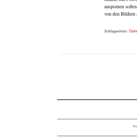
anspornen solle
von den Bildern 
Gen
Schlagwörter:
Ko