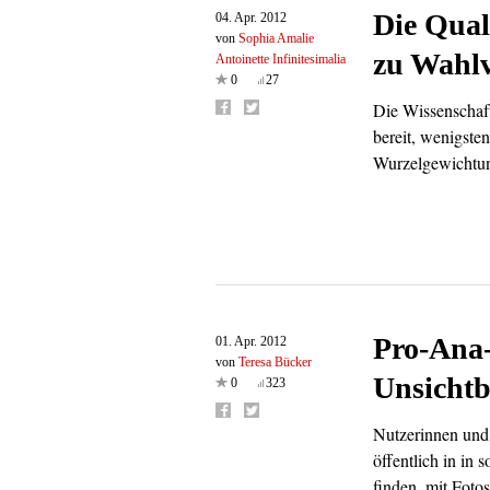
Die Qual
04. Apr. 2012
von
Sophia Amalie
zu Wahlv
Antoinette Infinitesimalia
0
27
Die Wissenschaft
bereit, wenigste
Wurzelgewichtu
Pro-Ana-
01. Apr. 2012
von
Teresa Bücker
Unsichtb
0
323
Nutzerinnen und
öffentlich in in
finden, mit Foto