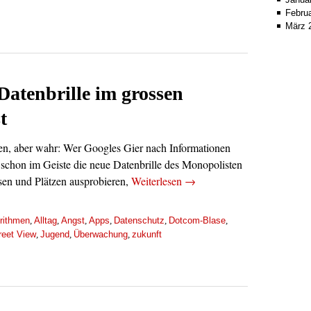
Febru
März 
Datenbrille im grossen
t
en, aber wahr: Wer Googles Gier nach Informationen
t schon im Geiste die neue Datenbrille des Monopolisten
assen und Plätzen ausprobieren,
Weiterlesen
→
rithmen
Alltag
Angst
Apps
Datenschutz
Dotcom-Blase
,
,
,
,
,
,
reet View
Jugend
Überwachung
zukunft
,
,
,