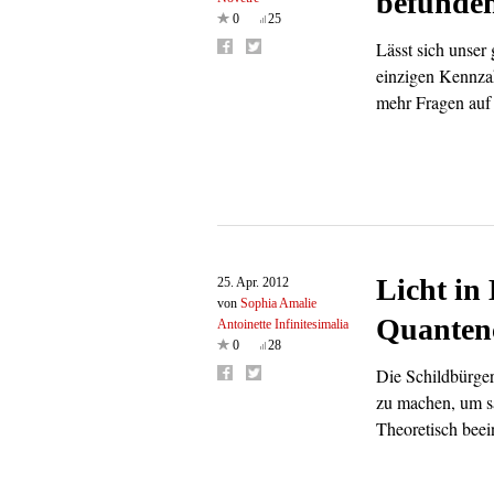
befunde
0
25
Lässt sich unser 
einzigen Kennzah
mehr Fragen auf 
Licht in
25. Apr. 2012
von
Sophia Amalie
Quanten
Antoinette Infinitesimalia
0
28
Die Schildbürger
zu machen, um s
Theoretisch beei