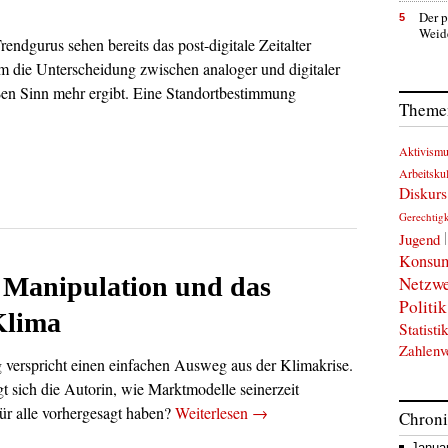
Der p
5
Weid
endgurus sehen bereits das post-digitale Zeitalter
m die Unterscheidung zwischen analoger und digitaler
ßen Sinn mehr ergibt. Eine Standortbestimmung
Themen
Aktivism
Arbeitskul
Diskurs
Gerechtigk
Jugend
Konsu
 Manipulation und das
Netzw
Politik
Klima
Statisti
Zahlenv
verspricht einen einfachen Ausweg aus der Klimakrise.
gt sich die Autorin, wie Marktmodelle seinerzeit
ür alle vorhergesagt haben?
Weiterlesen
→
Chron
Janua