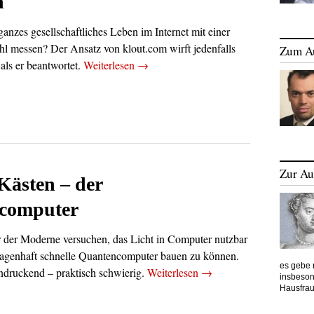
n
ganzes gesellschaftliches Leben im Internet mit einer
l messen? Der Ansatz von klout.com wirft jedenfalls
Zum A
als er beantwortet.
Weiterlesen
→
Zur Au
 Kästen – der
computer
 der Moderne versuchen, das Licht in Computer nutzbar
agenhaft schnelle Quantencomputer bauen zu können.
es gebe 
ndruckend – praktisch schwierig.
Weiterlesen
→
insbeson
Hausfrau