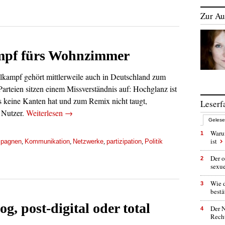
Zur Au
pf fürs Wohnzimmer
lkampf gehört mittlerweile auch in Deutschland zum
arteien sitzen einem Missverständnis auf: Hochglanz ist
 keine Kanten hat und zum Remix nicht taugt,
Leserf
 Nutzer.
Weiterlesen
→
Geles
Warum
1
ist
pagnen
Kommunikation
Netzwerke
partizipation
Politik
,
,
,
,
Der o
2
sexu
Wie 
3
bestä
g, post-digital oder total
Der N
4
Rech