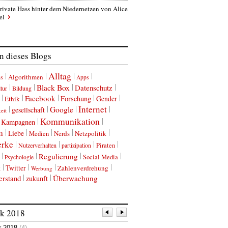
rivate Hass hinter dem Niedernetzen von Alice
el
 dieses Blogs
Alltag
Algorithmen
us
Apps
Black Box
Datenschutz
tur
Bildung
Facebook
Forschung
Gender
Ethik
Internet
Google
gesellschaft
eit
Kommunikation
Kampagnen
m
Liebe
Nerds
Netzpolitik
Medien
erke
Nutzerverhalten
Piraten
partizipation
Regulierung
Social Media
Psychologie
k
Twitter
Zahlenverdrehung
Werbung
erstand
Überwachung
zukunft
ik
2018
r 2018
(4)