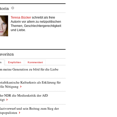
torin
Teresa Bücker
schreibt als freie
Autorin vor allem zu netzpolitischen
Themen, Geschlechtergerechtigkeit
und Liebe.
avoriten
en
Empfohlen
Kommentiert
 meine Generation zu blöd für die Liebe
stafrikanische Kulturkreis als Erklärung für
elle Nötigung
der NDR die Medienkritik der AfD
tigt
azivorwurf und sein Beitrag zum Sieg der
tspopulisten