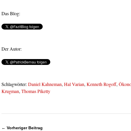
Das Blog:
Der Autor:
Schlagwörter:
Daniel Kahneman
,
Hal Varian
,
Kenneth Rogoff
,
Ökono
Krugman
,
Thomas Piketty
← Vorheriger Beitrag