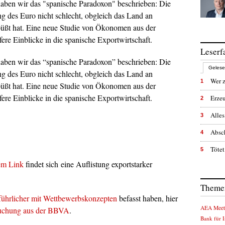
 haben wir das "spanische Paradoxon" beschrieben: Die
ung des Euro nicht schlecht, obgleich das Land an
büßt hat. Eine neue Studie von Ökonomen aus der
re Einblicke in die spanische Exportwirtschaft.
Leserf
 haben wir das “spanische Paradoxon” beschrieben: Die
Geles
ung des Euro nicht schlecht, obgleich das Land an
Wer z
1
büßt hat. Eine neue Studie von Ökonomen aus der
re Einblicke in die spanische Exportwirtschaft.
Erzeu
2
Alles
3
Absc
4
Tötet
5
em Link
findet sich eine Auflistung exportstarker
Themen
sführlicher mit Wettbewerbskonzepten
befasst haben, hier
AEA Meet
uchung aus der BBVA
.
Bank für I