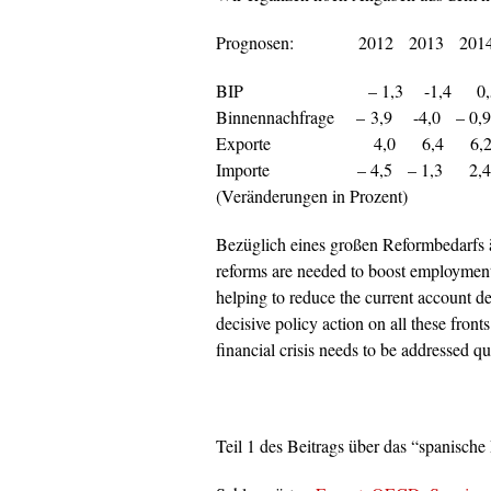
Prognosen: 2012 2013 201
BIP – 1,3 -1,4 0,
Binnennachfrage – 3,9 -4,0 – 0,9
Exporte 4,0 6,4 6,
Importe – 4,5 – 1,3 2,4
(Veränderungen in Prozent)
Bezüglich eines großen Reformbedarfs 
reforms are needed to boost employment
helping to reduce the current account def
decisive policy action on all these fronts
financial crisis needs to be addressed qu
Teil 1 des Beitrags über das “spanische