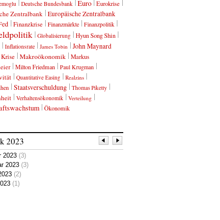
Euro
Eurokrise
emoglu
Deutsche Bundesbank
che Zentralbank
Europäische Zentralbank
Fed
Finanzkrise
Finanzmärkte
Finanzpolitik
ldpolitik
Hyun Song Shin
Globalisierung
John Maynard
Inflationsrate
James Tobin
Krise
Makroökonomik
Markus
eier
Milton Friedman
Paul Krugman
vität
Quantitative Easing
Realzins
Staatsverschuldung
ihen
Thomas Piketty
heit
Verhaltensökonomik
Verteilung
aftswachstum
Ökonomik
ik
2023
r 2023
(3)
ar 2023
(3)
2023
(2)
 2023
(1)