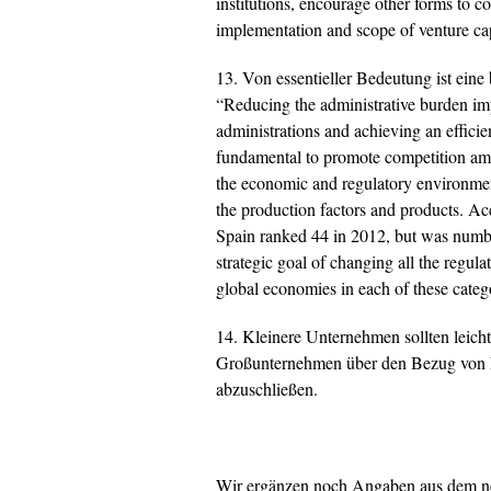
institutions, encourage other forms to 
implementation and scope of venture cap
13. Von essentieller Bedeutung ist ein
“Reducing the administrative burden im
administrations and achieving an efficien
fundamental to promote competition am
the economic and regulatory environment
the production factors and products. A
Spain ranked 44 in 2012, but was number 
strategic goal of changing all the regul
global economies in each of these catego
14. Kleinere Unternehmen sollten leicht
Großunternehmen über den Bezug von 
abzuschließen.
Wir ergänzen noch Angaben aus dem 