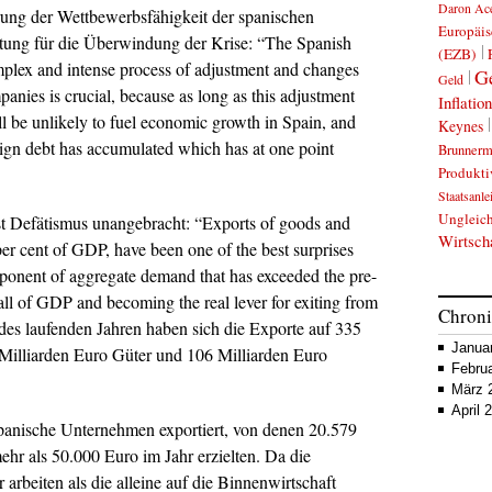
Daron Ac
rung der Wettbewerbsfähigkeit der spanischen
Europäis
tung für die Überwindung der Krise:
“The Spanish
(EZB)
plex and intense process of adjustment and changes
Ge
Geld
panies is crucial, because as long as this adjustment
Inflation
l be unlikely to fuel economic growth in Spain, and
Keynes
reign debt has accumulated which has at one point
Brunnerm
Produkti
Staatsanle
Ungleich
ist Defätismus unangebracht:
“Exports of goods and
Wirtsch
per cent of GDP, have been one of the best surprises
mponent of aggregate demand that has exceeded the pre-
 fall of GDP and becoming the real lever for exiting from
Chron
des laufenden Jahren haben sich die Exporte auf 335
Janua
 Milliarden Euro Güter und 106 Milliarden Euro
Febru
März 
April
panische Unternehmen exportiert, von denen 20.579
r als 50.000 Euro im Jahr erzielten. Da die
arbeiten als die alleine auf die Binnenwirtschaft