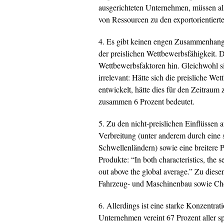
ausgerichteten Unternehmen, müssen all
von Ressourcen zu den exportorientier
4. Es gibt keinen engen Zusammenhang
der preislichen Wettbewerbsfähigkeit. Da
Wettbewerbsfaktoren hin. Gleichwohl si
irrelevant: Hätte sich die preisliche W
entwickelt, hätte dies für den Zeitra
zusammen 6 Prozent bedeutet.
5. Zu den nicht-preislichen Einflüssen
Verbreitung (unter anderem durch ein
Schwellenländern) sowie eine breitere 
Produkte:
“In both characteristics, the 
out above the global average.”
Zu diese
Fahrzeug- und Maschinenbau sowie Ch
6. Allerdings ist eine starke Konzentra
Unternehmen vereint 67 Prozent aller s