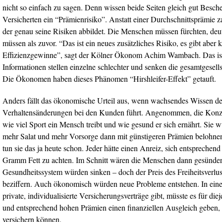
nicht so einfach zu sagen. Denn wissen beide Seiten gleich gut Beschei
Versicherten ein “Prämienrisiko”. Anstatt einer Durchschnittsprämie zah
der genau seine Risiken abbildet. Die Menschen müssen fürchten, deu
müssen als zuvor. “Das ist ein neues zusätzliches Risiko, es gibt aber 
Effizienzgewinne”, sagt der Kölner Ökonom Achim Wambach. Das is
Informationen stellen einzelne schlechter und senken die gesamtgesells
Die Ökonomen haben dieses Phänomen “Hirshleifer-Effekt” getauft.
Anders fällt das ökonomische Urteil aus, wenn wachsendes Wissen d
Verhaltensänderungen bei den Kunden führt. Angenommen, die Konz
wie viel Sport ein Mensch treibt und wie gesund er sich ernährt. Si
mehr Salat und mehr Vorsorge dann mit günstigeren Prämien belohne
tun sie das ja heute schon. Jeder hätte einen Anreiz, sich entsprechend
Gramm Fett zu achten. Im Schnitt wären die Menschen dann gesünder
Gesundheitssystem würden sinken – doch der Preis des Freiheitsverlus
beziffern. Auch ökonomisch würden neue Probleme entstehen. In ein
private, individualisierte Versicherungsverträge gibt, müsste es für di
und entsprechend hohen Prämien einen finanziellen Ausgleich geben, 
versichern können.