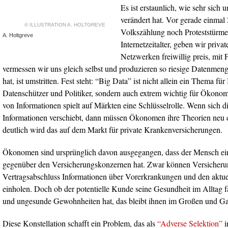
Es ist erstaunlich, wie sehr sich
verändert hat. Vor gerade einmal 
© ILLUSTRATION A. HOLTGREVE
Volkszählung noch Proteststürme
A. Holtgreve
Internetzeitalter, geben wir privat
Netzwerken freiwillig preis, mit
vermessen wir uns gleich selbst und produzieren so riesige Datenmen
hat, ist umstritten. Fest steht: “Big Data” ist nicht allein ein Thema für
Datenschützer und Politiker, sondern auch extrem wichtig für Ökono
von Informationen spielt auf Märkten eine Schlüsselrolle. Wenn sich d
Informationen verschiebt, dann müssen Ökonomen ihre Theorien neu
deutlich wird das auf dem Markt für private Krankenversicherungen.
Ökonomen sind ursprünglich davon ausgegangen, dass der Mensch ei
gegenüber den Versicherungskonzernen hat. Zwar können Versicheru
Vertragsabschluss Informationen über Vorerkrankungen und den aktu
einholen. Doch ob der potentielle Kunde seine Gesundheit im Alltag fah
und ungesunde Gewohnheiten hat, das bleibt ihnen im Großen und G
Diese Konstellation schafft ein Problem, das als
“Adverse Selektion”
i