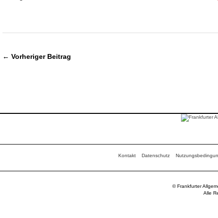
← Vorheriger Beitrag
Kontakt
Datenschutz
Nutzungsbedingu
© Frankfurter Allge
Alle R