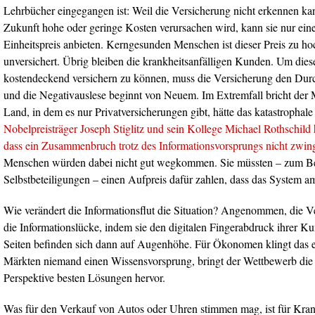
Lehrbücher eingegangen ist: Weil die Versicherung nicht erkennen ka
Zukunft hohe oder geringe Kosten verursachen wird, kann sie nur ei
Einheitspreis anbieten. Kerngesunden Menschen ist dieser Preis zu hoch
unversichert. Übrig bleiben die krankheitsanfälligen Kunden. Um die
kostendeckend versichern zu können, muss die Versicherung den Durch
und die Negativauslese beginnt von Neuem. Im Extremfall bricht der
Land, in dem es nur Privatversicherungen gibt, hätte das katastrophal
Nobelpreisträger Joseph Stiglitz und sein Kollege Michael Rothschild
dass ein Zusammenbruch trotz des Informationsvorsprungs nicht zwing
Menschen würden dabei nicht gut wegkommen. Sie müssten – zum Be
Selbstbeteiligungen – einen Aufpreis dafür zahlen, dass das System a
Wie verändert die Informationsflut die Situation? Angenommen, die V
die Informationslücke, indem sie den digitalen Fingerabdruck ihrer K
Seiten befinden sich dann auf Augenhöhe. Für Ökonomen klingt das er
Märkten niemand einen Wissensvorsprung, bringt der Wettbewerb die
Perspektive besten Lösungen hervor.
Was für den Verkauf von Autos oder Uhren stimmen mag, ist für Kran