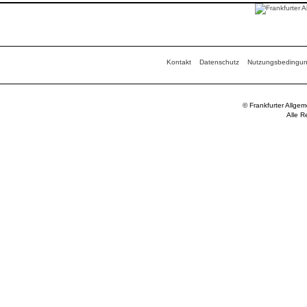
Kontakt
Datenschutz
Nutzungsbedingu
© Frankfurter Allge
Alle R