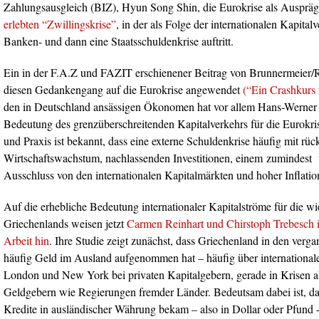
Zahlungsausgleich (BIZ), Hyun Song Shin, die Eurokrise als Auspr
erlebten “Zwillingskrise”
, in der als Folge der internationalen Kapital
Banken- und dann eine Staatsschuldenkrise auftritt.
Ein in der F.A.Z und FAZIT erschienener Beitrag von Brunnermeier/R
diesen Gedankengang auf die Eurokrise angewendet
(“Ein Crashkurs 
den in Deutschland ansässigen Ökonomen hat vor allem Hans-Werner 
Bedeutung des grenzüberschreitenden Kapitalverkehrs für die Eurokri
und Praxis ist bekannt, dass eine externe Schuldenkrise häufig mit rü
Wirtschaftswachstum, nachlassenden Investitionen, einem zumindest
Ausschluss von den internationalen Kapitalmärkten und hoher Inflation 
Auf die erhebliche Bedeutung internationaler Kapitalströme für die 
Griechenlands weisen jetzt
Carmen Reinhart und Chirstoph Trebesch in
Arbeit hin
. Ihre Studie zeigt zunächst, dass Griechenland in den verg
häufig Geld im Ausland aufgenommen hat – häufig über international
London und New York bei privaten Kapitalgebern, gerade in Krisen ab
Geldgebern wie Regierungen fremder Länder. Bedeutsam dabei ist, da
Kredite in ausländischer Währung bekam – also in Dollar oder Pfund 