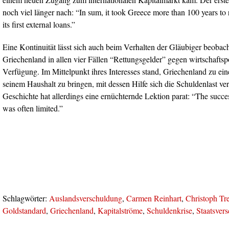
noch viel länger nach: “In sum, it took Greece more than 100 years to 
its first external loans.”
Eine Kontinuität lässt sich auch beim Verhalten der Gläubiger beobacht
Griechenland in allen vier Fällen “Rettungsgelder” gegen wirtschaftsp
Verfügung. Im Mittelpunkt ihres Interesses stand, Griechenland zu ei
seinem Haushalt zu bringen, mit dessen Hilfe sich die Schuldenlast ver
Geschichte hat allerdings eine ernüchternde Lektion parat: “The succes
was often limited.”
Schlagwörter:
Auslandsverschuldung
,
Carmen Reinhart
,
Christoph Tr
Goldstandard
,
Griechenland
,
Kapitalströme
,
Schuldenkrise
,
Staatsver