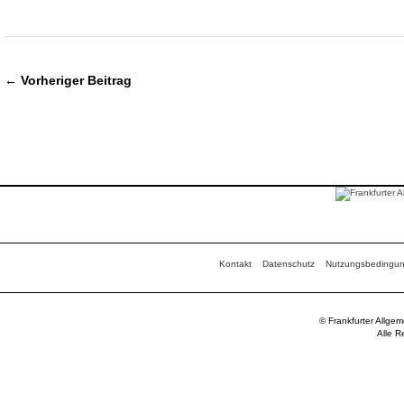
← Vorheriger Beitrag
Kontakt
Datenschutz
Nutzungsbedingu
© Frankfurter Allge
Alle R