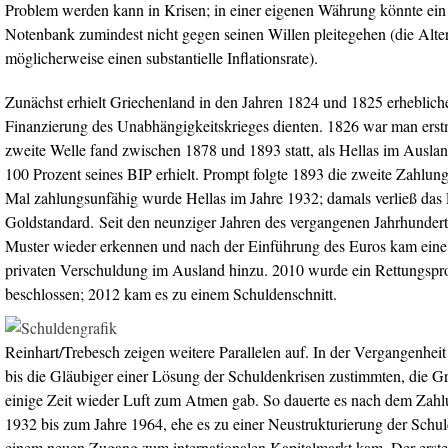
Problem werden kann in Krisen; in einer eigenen Währung könnte ein
Notenbank zumindest nicht gegen seinen Willen pleitegehen (die Alter
möglicherweise einen substantielle Inflationsrate).
Zunächst erhielt Griechenland in den Jahren 1824 und 1825 erhebliche
Finanzierung des Unabhängigkeitskrieges dienten. 1826 war man erst
zweite Welle fand zwischen 1878 und 1893 statt, als Hellas im Auslan
100 Prozent seines BIP erhielt. Prompt folgte 1893 die zweite Zahlun
Mal zahlungsunfähig wurde Hellas im Jahre 1932; damals verließ das
Goldstandard. Seit den neunziger Jahren des vergangenen Jahrhunderts 
Muster wieder erkennen und nach der Einführung des Euros kam eine
privaten Verschuldung im Ausland hinzu. 2010 wurde ein Rettungsp
beschlossen; 2012 kam es zu einem Schuldenschnitt.
Reinhart/Trebesch zeigen weitere Parallelen auf. In der Vergangenheit d
bis die Gläubiger einer Lösung der Schuldenkrisen zustimmten, die G
einige Zeit wieder Luft zum Atmen gab. So dauerte es nach dem Zahlu
1932 bis zum Jahre 1964, ehe es zu einer Neustrukturierung der Schu
einem neuen Zugang zum internationalen Kapitalmarkt kam. Der erste