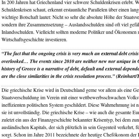
In 200 Jahren hat Griechenland vier schwere Schuldenkrisen erlebt. W
Schuldenkrisen schaut, erkennt erstaunliche Parallelen über einen lan
wichtige Botschaft lautet: Nicht so sehr die absolute Höhe der Staatsv
sondern ihre Zusammensetzung – Auslandsschulden sind oft viel gefäh
Inlandsschulden. Vielleicht sollten moderne Politiker und Ökonomen 
Wirtschaftsgeschichte investieren.
“
The fact that the ongoing crisis is very much an
debt crisi
external
overlooked…
The events since 2010 are neither new nor unique in
history of Greece is a narrative of debt, default and external depe
are the close similarities in the crisis resolution process.” (Reinhart/
Die griechische Krise wird in Deutschland gerne vor allem als eine G
Staatsverschuldung im Verein mit einer wettbewerbsschwachen Volks
ineffizienten politischen System geschildert. Diese Wahrnehmung ist na
sie ist unvollständig. Die griechische Krise – wie auch die gesamte Eur
zuletzt ein aus der Finanzgeschichte bekannter Krisentyp, bei dem zun
ausländischen Kapitals, der sich plötzlich in sein Gegenteil verkehrt, fü
sorgt. Schon im Jahre 2011 bezeichnete der heutige Chefökonom der B