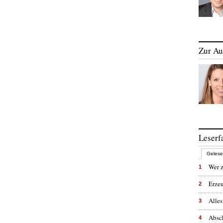
Zur Au
Leserf
Geles
Wer z
1
Erzeu
2
Alles
3
Absc
4