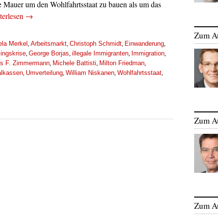
ine Mauer um den Wohlfahrtsstaat zu bauen als um das
terlesen
→
Zum A
la Merkel
Arbeitsmarkt
Christoph Schmidt
Einwanderung
,
,
,
,
lingskrise
George Borjas
illegale Immigranten
Immigration
,
,
,
,
us F. Zimmermann
Michele Battisti
Milton Friedman
,
,
,
alkassen
Umverteilung
William Niskanen
Wohlfahrtsstaat
,
,
,
,
Zum A
Zum A