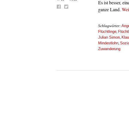
Es ist besser, e
ganze Land.
Wei
Ange
Schlagwörter:
Flüchtlinge
Flücht
,
Julian Simon
Kla
,
Mindestlohn
Sozi
,
Zuwanderung