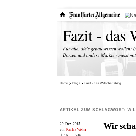
Fazit - das 
Für alle, die’s genau wissen wollen: I
Börsen und andere Märkte - meist mit 
Home
Blogs
Fazit - das Wirtschaftsblog
ARTIKEL ZUM SCHLAGWORT:
WIL
Wir scha
29. Dez. 2015
von
Patrick Welter
16
916