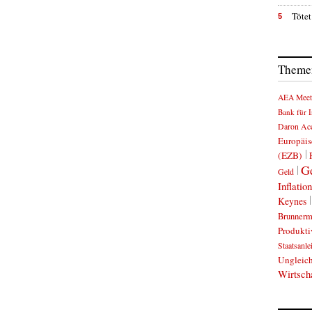
Tötet
5
Themen
AEA Meet
Bank für I
Daron Ac
Europäis
(EZB)
Ge
Geld
Inflation
Keynes
Brunnerm
Produkti
Staatsanle
Ungleich
Wirtsch