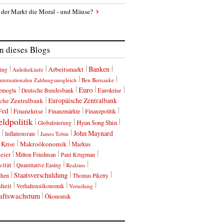
 der Markt die Moral - und Mäuse?
 dieses Blogs
Banken
Arbeitsmarkt
ing
Anleihekäufe
nternationalen Zahlungsausgleich
Ben Bernanke
Euro
Eurokrise
emoglu
Deutsche Bundesbank
che Zentralbank
Europäische Zentralbank
Fed
Finanzkrise
Finanzmärkte
Finanzpolitik
ldpolitik
Hyun Song Shin
Globalisierung
John Maynard
Inflationsrate
James Tobin
Krise
Makroökonomik
Markus
eier
Milton Friedman
Paul Krugman
vität
Quantitative Easing
Realzins
Staatsverschuldung
ihen
Thomas Piketty
heit
Verhaltensökonomik
Verteilung
aftswachstum
Ökonomik