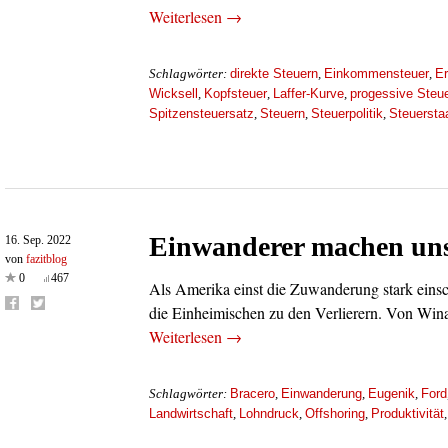
Weiterlesen →
direkte Steuern
Einkommensteuer
Er
Schlagwörter:
,
,
Wicksell
Kopfsteuer
Laffer-Kurve
progessive Steu
,
,
,
Spitzensteuersatz
Steuern
Steuerpolitik
Steuersta
,
,
,
Einwanderer machen uns
16. Sep. 2022
von
fazitblog
0
467
Als Amerika einst die Zuwanderung stark einsc
die Einheimischen zu den Verlierern. Von Wina
Weiterlesen →
Bracero
Einwanderung
Eugenik
Ford
Schlagwörter:
,
,
,
Landwirtschaft
Lohndruck
Offshoring
Produktivität
,
,
,