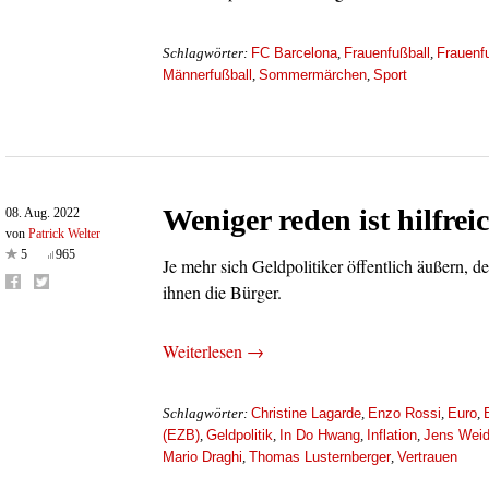
FC Barcelona
Frauenfußball
Frauenf
Schlagwörter:
,
,
Männerfußball
Sommermärchen
Sport
,
,
Weniger reden ist hilfrei
08. Aug. 2022
von
Patrick Welter
5
965
Je mehr sich Geldpolitiker öffentlich äußern, d
ihnen die Bürger.
Weiterlesen →
Christine Lagarde
Enzo Rossi
Euro
Schlagwörter:
,
,
,
(EZB)
Geldpolitik
In Do Hwang
Inflation
Jens Wei
,
,
,
,
Mario Draghi
Thomas Lusternberger
Vertrauen
,
,