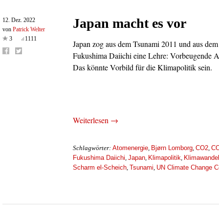
Japan macht es vor
12. Dez. 2022
von
Patrick Welter
3
1111
Japan zog aus dem Tsunami 2011 und aus dem
Fukushima Daiichi eine Lehre: Vorbeugende An
Das könnte Vorbild für die Klimapolitik sein.
Weiterlesen →
Atomenergie
Bjørn Lomborg
CO2
C
Schlagwörter:
,
,
,
Fukushima Daiichi
Japan
Klimapolitik
Klimawande
,
,
,
Scharm el-Scheich
Tsunami
UN Climate Change C
,
,