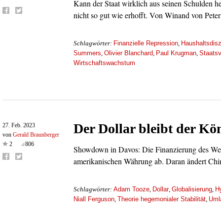
Kann der Staat wirklich aus seinen Schulden 
nicht so gut wie erhofft. Von Winand von Pete
Finanzielle Repression
Haushaltsdisz
Schlagwörter:
,
Summers
Olivier Blanchard
Paul Krugman
Staats
,
,
,
Wirtschaftswachstum
Der Dollar bleibt der Kö
27. Feb. 2023
von
Gerald Braunberger
2
806
Showdown in Davos: Die Finanzierung des Wel
amerikanischen Währung ab. Daran ändert Chin
Adam Tooze
Dollar
Globalisierung
H
Schlagwörter:
,
,
,
Niall Ferguson
Theorie hegemonialer Stabilität
Uml
,
,