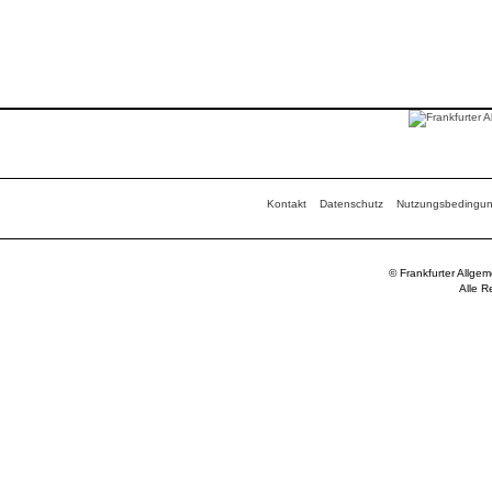
Kontakt
Datenschutz
Nutzungsbedingu
© Frankfurter Allge
Alle R