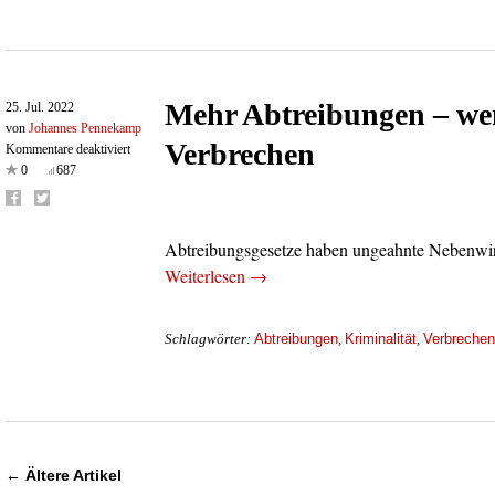
Mehr Abtreibungen – we
25. Jul. 2022
von
Johannes Pennekamp
Verbrechen
für
Kommentare deaktiviert
Mehr
0
687
Abtreibungen
–
weniger
Abtreibungsgesetze haben ungeahnte Nebenw
Verbrechen
Weiterlesen →
Abtreibungen
Kriminalität
Verbrechen
Schlagwörter:
,
,
←
Ältere Artikel