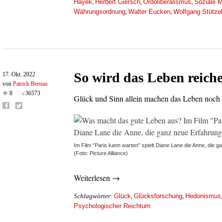
Hayek
Herbert Giersch
Ordoliberalismus
Soziale M
,
,
,
Währungsordnung
Walter Eucken
Wolfgang Stütze
,
,
So wird das Leben reich
17. Okt. 2022
von
Patrick Bernau
8
36573
Glück und Sinn allein machen das Leben noch ni
Im Film “Paris kann warten” spielt Diane Lane die Anne, die 
(Foto: Picture Alliance)
Weiterlesen →
Glück
Glücksforschung
Hedonismus
Schlagwörter:
,
,
Psychologischer Reichtum