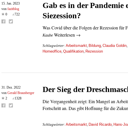
Gab es in der Pandemie 
15. Jan. 2023
von
fazitblog
Siezession?
0
722
Was Covid über die Folgen der Rezession für F
Weiterlesen →
Kaube
Arbeitsmarkt
Bildung
Claudia Goldin
Schlagwörter:
,
,
Homeoffice
Qualifikation
Rezession
,
,
Der Sieg der Dreschmasc
31. Dez. 2022
von
Gerald Braunberger
2
1328
Die Vergangenheit zeigt: Ein Mangel an Arbeits
Fortschritt an. Das gibt Hoffnung für die Zuku
Arbeitsmarkt
David Ricardo
Hans-Jo
Schlagwörter:
,
,