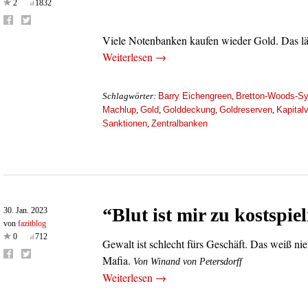
2
1832
Viele Notenbanken kaufen wieder Gold. Das l
Weiterlesen →
Barry Eichengreen
Bretton-Woods-S
Schlagwörter:
,
Machlup
Gold
Golddeckung
Goldreserven
Kapital
,
,
,
,
Sanktionen
Zentralbanken
,
“Blut ist mir zu kostspiel
30. Jan. 2023
von
fazitblog
0
712
Gewalt ist schlecht fürs Geschäft. Das weiß ni
Mafia.
Von Winand von Petersdorff
Weiterlesen →