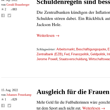
Schuldenregeln sind bess
von
Gerald Braunberger
2
883
Die Zentralbanken kündigen der Inflati
Schulden
stören dabei. Ein Rückblick a
Jackson Hole.
Weiterlesen →
Arbeitsmarkt
Beschäftigungsquote
E
Schlagwörter:
,
,
Zentralbank (EZB)
Fed
Finanzpolitik
Geldpolitik
In
,
,
,
,
Jerome Powell
Staatsverschuldung
Wirtschaftswa
,
,
Ausgleich für die Frauen
15. Aug. 2022
von
Johannes Pennekamp
1
829
Mehr Geld für die Fußballerinnen wäre gerech
tut dem Sport auch nicht gut.
Weiterlesen →