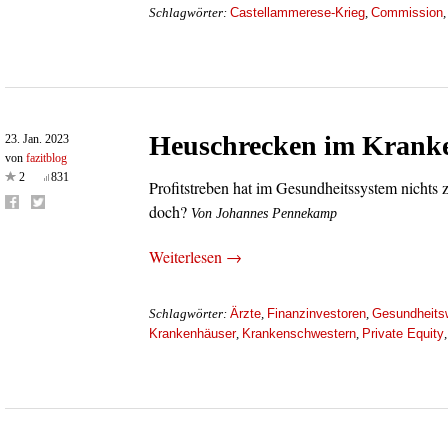
Castellammerese-Krieg
Commission
Schlagwörter:
,
Heuschrecken im Krank
23. Jan. 2023
von
fazitblog
2
831
Profitstreben hat im Gesundheitssystem nichts
doch?
Von Johannes Pennekamp
Weiterlesen →
Ärzte
Finanzinvestoren
Gesundheits
Schlagwörter:
,
,
Krankenhäuser
Krankenschwestern
Private Equity
,
,