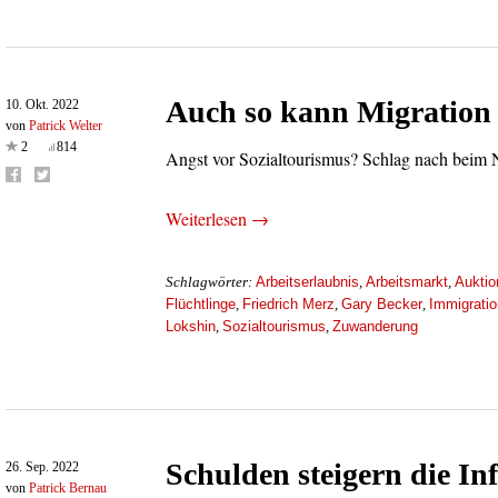
Auch so kann Migration
10. Okt. 2022
von
Patrick Welter
2
814
Angst vor Sozialtourismus? Schlag nach beim N
Weiterlesen →
Arbeitserlaubnis
Arbeitsmarkt
Auktio
Schlagwörter:
,
,
Flüchtlinge
Friedrich Merz
Gary Becker
Immigratio
,
,
,
Lokshin
Sozialtourismus
Zuwanderung
,
,
Schulden steigern die Inf
26. Sep. 2022
von
Patrick Bernau