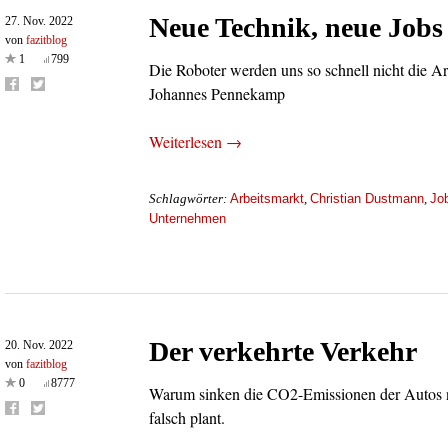
Neue Technik, neue Jobs
27. Nov. 2022
von
fazitblog
1
799
Die Roboter werden uns so schnell nicht die 
Johannes Pennekamp
Weiterlesen →
Arbeitsmarkt
Christian Dustmann
Jo
Schlagwörter:
,
,
Unternehmen
Der verkehrte Verkehr
20. Nov. 2022
von
fazitblog
0
8777
Warum sinken die CO2-Emissionen der Autos ni
falsch plant.