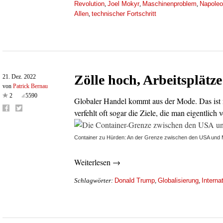
Revolution
Joel Mokyr
Maschinenproblem
Napoleo
,
,
,
Allen
technischer Fortschritt
,
Zölle hoch, Arbeitsplätz
21. Dez. 2022
von
Patrick Bernau
2
5590
Globaler Handel kommt aus der Mode. Das ist n
verfehlt oft sogar die Ziele, die man eigentlich 
Container zu Hürden: An der Grenze zwischen den USA und 
Weiterlesen →
Donald Trump
Globalisierung
Interna
Schlagwörter:
,
,