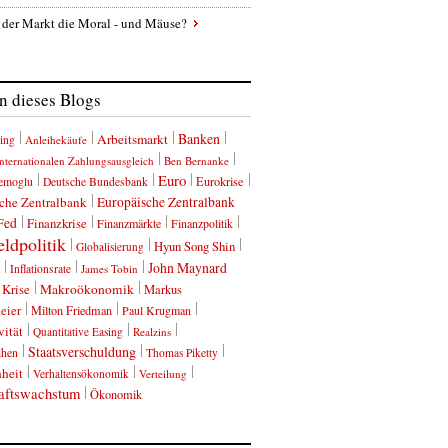
 der Markt die Moral - und Mäuse?
 dieses Blogs
Banken
Arbeitsmarkt
ing
Anleihekäufe
nternationalen Zahlungsausgleich
Ben Bernanke
Euro
Eurokrise
emoglu
Deutsche Bundesbank
che Zentralbank
Europäische Zentralbank
Fed
Finanzkrise
Finanzmärkte
Finanzpolitik
ldpolitik
Hyun Song Shin
Globalisierung
John Maynard
Inflationsrate
James Tobin
Krise
Makroökonomik
Markus
eier
Milton Friedman
Paul Krugman
vität
Quantitative Easing
Realzins
Staatsverschuldung
ihen
Thomas Piketty
heit
Verhaltensökonomik
Verteilung
aftswachstum
Ökonomik