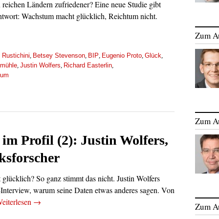
n reichen Ländern zufriedener? Eine neue Studie gibt
ntwort: Wachstum macht glücklich, Reichtum nicht.
Zum A
 Rustichini
Betsey Stevenson
BIP
Eugenio Proto
Glück
,
,
,
,
,
tmühle
Justin Wolfers
Richard Easterlin
,
,
,
tum
Zum A
im Profil (2): Justin Wolfers,
ksforscher
 glücklich? So ganz stimmt das nicht. Justin Wolfers
-Interview, warum seine Daten etwas anderes sagen. Von
eiterlesen
→
Zum A