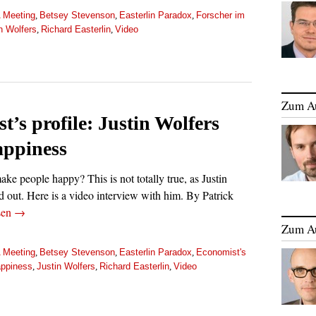
 Meeting
Betsey Stevenson
Easterlin Paradox
Forscher im
,
,
,
n Wolfers
Richard Easterlin
Video
,
,
Zum A
t’s profile: Justin Wolfers
appiness
ke people happy? This is not totally true, as Justin
d out. Here is a video interview with him. By Patrick
sen
→
Zum A
 Meeting
Betsey Stevenson
Easterlin Paradox
Economist's
,
,
,
ppiness
Justin Wolfers
Richard Easterlin
Video
,
,
,