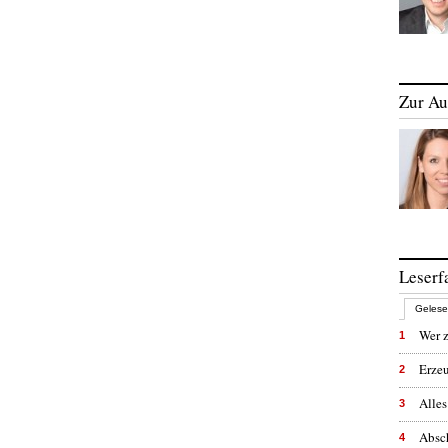
Zur Au
Leserf
Geles
Wer z
1
Erzeu
2
Alles
3
Absc
4