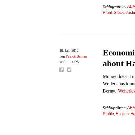
AEA
Schlagwörter:
Profil
Glück
Justi
,
,
Economis
16. Jan. 2012
von
Patrick Bernau
about H
0
125
Money doesn't ma
Wolfers has foun
Bernau
Weiterle
AEA
Schlagwörter:
Profile
English
Ha
,
,