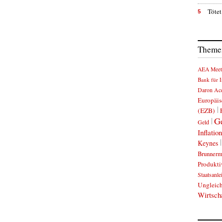
Tötet
5
Themen
AEA Meet
Bank für I
Daron Ac
Europäis
(EZB)
Ge
Geld
Inflation
Keynes
Brunnerm
Produkti
Staatsanle
Ungleich
Wirtsch