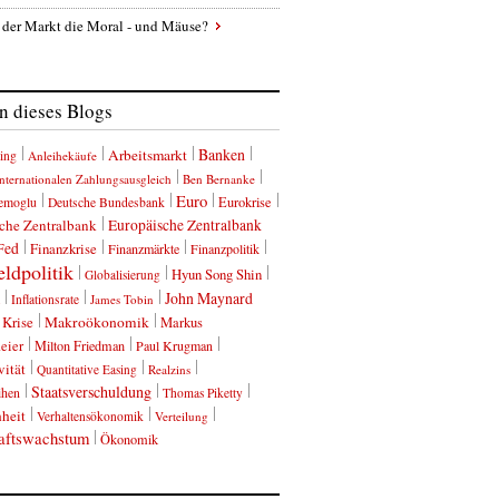
 der Markt die Moral - und Mäuse?
 dieses Blogs
Banken
Arbeitsmarkt
ing
Anleihekäufe
nternationalen Zahlungsausgleich
Ben Bernanke
Euro
Eurokrise
emoglu
Deutsche Bundesbank
che Zentralbank
Europäische Zentralbank
Fed
Finanzkrise
Finanzmärkte
Finanzpolitik
ldpolitik
Hyun Song Shin
Globalisierung
John Maynard
Inflationsrate
James Tobin
Krise
Makroökonomik
Markus
eier
Milton Friedman
Paul Krugman
vität
Quantitative Easing
Realzins
Staatsverschuldung
ihen
Thomas Piketty
heit
Verhaltensökonomik
Verteilung
aftswachstum
Ökonomik