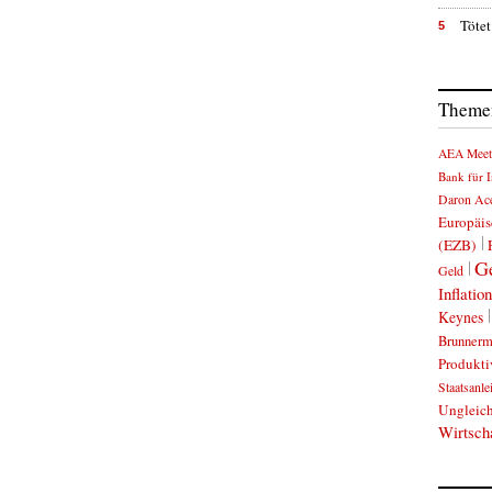
Tötet
5
Themen
AEA Meet
Bank für I
Daron Ac
Europäis
(EZB)
Ge
Geld
Inflation
Keynes
Brunnerm
Produkti
Staatsanle
Ungleich
Wirtsch