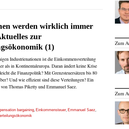
hen werden wirklich immer
Aktuelles zur
Zum A
ngsökonomik (1)
higen Industrienationen ist die Einkommensverteilung
her als in Kontinentaleuropa. Daran ändert keine Krise
leicht die Finanzpolitik? Mit Grenzsteuersätzen bis 80
ber? Und wie effizient sind diese Verteilungen? Ein
lt von Thomas Piketty und Emmanuel Saez.
Zum A
ensation bargaining
Einkommensteuer
Emmanuel Saez
,
,
,
erteilungsökonomik