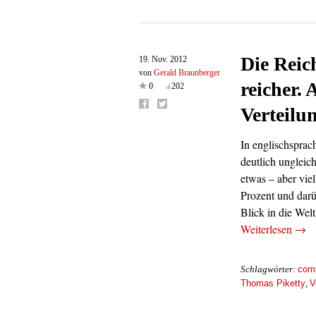
Die Reic
19. Nov. 2012
von
Gerald Braunberger
reicher. 
0
202
Verteilu
In englischsprac
deutlich ungleic
etwas – aber viel
Prozent und darü
Blick in die We
Weiterlesen
→
comp
Schlagwörter:
Thomas Piketty
V
,