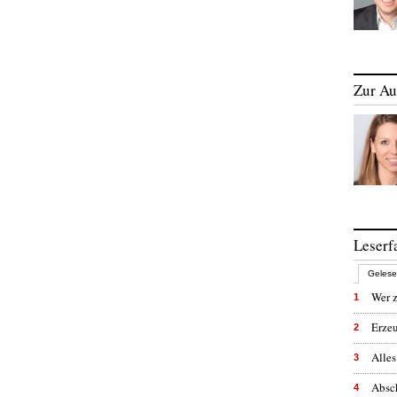
Zur Au
Leserf
Geles
Wer z
1
Erzeu
2
Alles
3
Absc
4