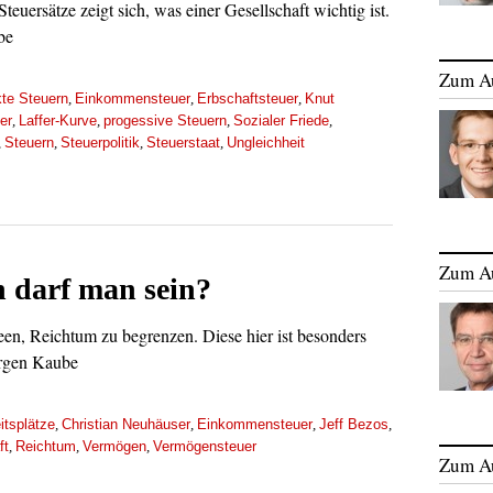
euersätze zeigt sich, was einer Gesellschaft wichtig ist.
be
Zum A
kte Steuern
Einkommensteuer
Erbschaftsteuer
Knut
,
,
,
er
Laffer-Kurve
progessive Steuern
Sozialer Friede
,
,
,
,
Steuern
Steuerpolitik
Steuerstaat
Ungleichheit
,
,
,
,
Zum A
h darf man sein?
een, Reichtum zu begrenzen. Diese hier ist besonders
ürgen Kaube
itsplätze
Christian Neuhäuser
Einkommensteuer
Jeff Bezos
,
,
,
,
ft
Reichtum
Vermögen
Vermögensteuer
,
,
,
Zum A