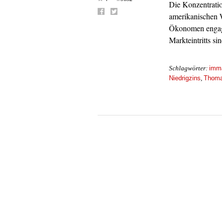
Die Konzentratio
amerikanischen 
Ökonomen engagi
Markteintritts si
imma
Schlagwörter:
Niedrigzins
Thoma
,