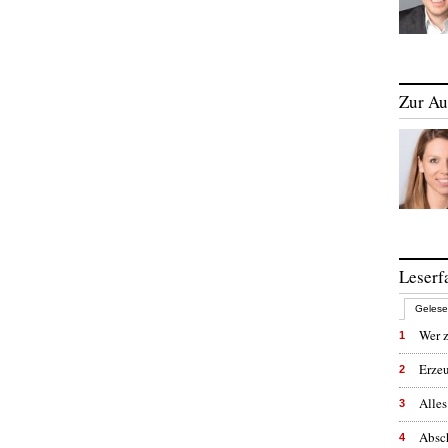
Zur Au
Leserf
Geles
Wer z
1
Erzeu
2
Alles
3
Absc
4