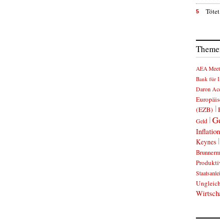
Tötet
5
Themen
AEA Meet
Bank für I
Daron Ac
Europäis
(EZB)
Ge
Geld
Inflation
Keynes
Brunnerm
Produkti
Staatsanle
Ungleich
Wirtsch