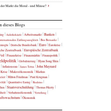
 der Markt die Moral - und Mäuse?
 dieses Blogs
Banken
Arbeitsmarkt
ing
Anleihekäufe
nternationalen Zahlungsausgleich
Ben Bernanke
Euro
Eurokrise
emoglu
Deutsche Bundesbank
che Zentralbank
Europäische Zentralbank
Fed
Finanzkrise
Finanzmärkte
Finanzpolitik
ldpolitik
Hyun Song Shin
Globalisierung
John Maynard
Inflationsrate
James Tobin
Krise
Makroökonomik
Markus
eier
Milton Friedman
Paul Krugman
vität
Quantitative Easing
Realzins
Staatsverschuldung
ihen
Thomas Piketty
heit
Verhaltensökonomik
Verteilung
aftswachstum
Ökonomik